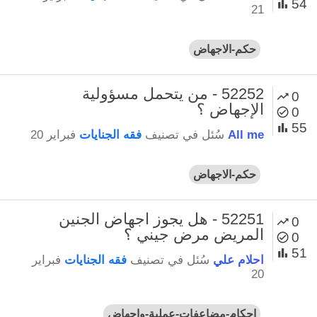
54
21
حكم-الاجهاض
52252 - من يتحمل مسؤولية
0
الإجهاض ؟
0
55
All me
سُئل
في تصنيف
فقه الجنايات
فبراير 20
حكم-الاجهاض
52251 - هل يجوز اجهاض الجنين
0
المريض مرض جيني ؟
0
51
احلام علي
سُئل
في تصنيف
فقه الجنايات
فبراير
20
احكام-مضاعفات-عملية-واجهاض