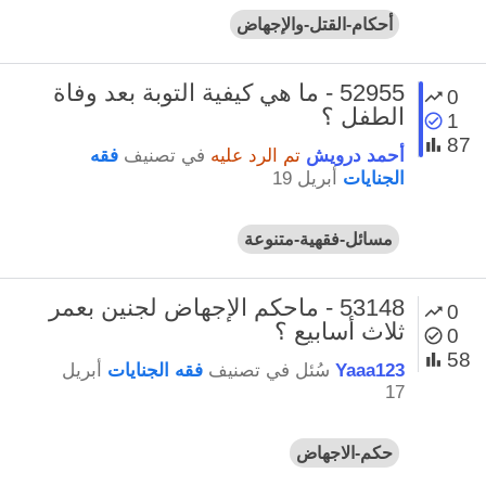
أحكام-القتل-والإجهاض
52955 - ما هي كيفية التوبة بعد وفاة
0
الطفل ؟
1
87
أحمد درويش
تم الرد عليه
في تصنيف
فقه
الجنايات
أبريل 19
مسائل-فقهية-متنوعة
53148 - ماحكم الإجهاض لجنين بعمر
0
ثلاث أسابيع ؟
0
58
Yaaa123
سُئل
في تصنيف
فقه الجنايات
أبريل
17
حكم-الاجهاض