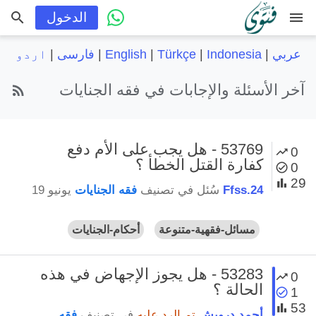
menu
الدخول
عربي
|
Indonesia
|
Türkçe
|
English
|
فارسی
|
اردو
آخر الأسئلة والإجابات في فقه الجنايات
53769 - هل يجب على الأم دفع
0
كفارة القتل الخطأ ؟
0
29
Ffss.24
سُئل
في تصنيف
فقه الجنايات
يونيو 19
مسائل-فقهية-متنوعة
أحكام-الجنايات
53283 - هل يجوز الإجهاض في هذه
0
الحالة ؟
1
53
أحمد درويش
تم الرد عليه
في تصنيف
فقه