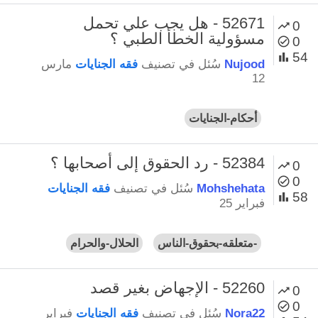
52671 - هل يجب علي تحمل
0
مسؤولية الخطأ الطبي ؟
0
54
Nujood
سُئل
في تصنيف
فقه الجنايات
مارس
12
أحكام-الجنايات
52384 - رد الحقوق إلى أصحابها ؟
0
0
Mohshehata
سُئل
في تصنيف
فقه الجنايات
58
فبراير 25
-متعلقه-بحقوق-الناس
الحلال-والحرام
52260 - الإجهاض بغير قصد
0
0
Nora22
سُئل
في تصنيف
فقه الجنايات
فبراير