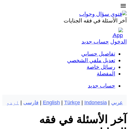
menu
آخر الأسئلة في فقه الجنايات
الدخول
حساب جديد
تفاصيل حسابي
تعديل ملفي الشخصي
رسائل خاصة
المفضلة
حساب جديد
عربي
|
Indonesia
|
Türkçe
|
English
|
فارسی
|
اردو
آخر الأسئلة في فقه