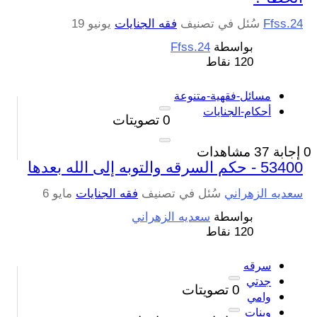
Ffss.24
سُئل
في تصنيف
فقه الجنايات
يونيو 19
بواسطة
Ffss.24
120
نقاط
مسائل-فقهية-متنوعة
أحكام-الجنايات
0
تصويتات
0
إجابة
37
مشاهدات
53400 - حكم السرقه والتوبه إلى الله بعدها
سعديه الزهراني
سُئل
في تصنيف
فقه الجنايات
مايو 6
بواسطة
سعديه الزهراني
120
نقاط
سرقه
جدتي
0
تصويتات
وامي
وبنات