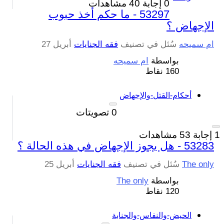
0
إجابة
40
مشاهدات
53297 - ما حكم أخذ حبوب
الإجهاض ؟
ام سميحه
سُئل
في تصنيف
فقه الجنايات
أبريل 27
بواسطة
ام سميحه
160
نقاط
أحكام-القتل-والإجهاض
0
تصويتات
1
إجابة
53
مشاهدات
53283 - هل يجوز الإجهاض في هذه الحالة ؟
The only
سُئل
في تصنيف
فقه الجنايات
أبريل 25
بواسطة
The only
120
نقاط
الحيض-والنفاس-والجنابة