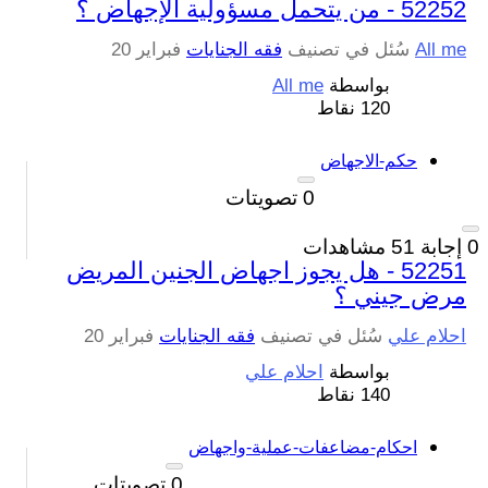
52252 - من يتحمل مسؤولية الإجهاض ؟
All me
سُئل
في تصنيف
فقه الجنايات
فبراير 20
بواسطة
All me
120
نقاط
حكم-الاجهاض
0
تصويتات
0
إجابة
51
مشاهدات
52251 - هل يجوز اجهاض الجنين المريض
مرض جيني ؟
احلام علي
سُئل
في تصنيف
فقه الجنايات
فبراير 20
بواسطة
احلام علي
140
نقاط
احكام-مضاعفات-عملية-واجهاض
0
تصويتات