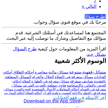
7
التالي »
اطرح سؤالاً
مرحبًا بك في موقع فتوى سؤال وجواب.
المجتمع هنا لمساعدتك في أسئلتك الشرعية. قدم
سؤالك مع التفاصيل وشارك ما توصلت إليه عبر البحث.
اقرأ المزيد من المعلومات حول كيفية
طرح السؤال
بشكل جيد
.
الوسوم الأكثر شعبية
مسائل-فقهية-متنوعة
مسائل-مالية-معاصرة
أحكام-الطلاق
أحكام-
العبادات
مسائل-متفرقة-في-الصلاة
الحلال-والحرام
المسائل-المتعلقة-
بالعقيدة
تصانيف-متفرقة
مسائل-متفرقة-في-الطهارة
الصلاة
أحكام-
الحيض-والنفاس-والاستحاضة
فتاوى-متعلقة-بالحديث-الشريف
مسائل-
متفرقة-في-الصيام
أحكام-المعاملات
الأحوال-الشخصية
الحج-والعمرة
مسائل-
متفرقة-في-الحظر-والإباحة
التفسير-وعلوم-القرآن
أحكام-الصلاة
أحكام-المواريث
آخر الأسئلة في فقه الجنايات