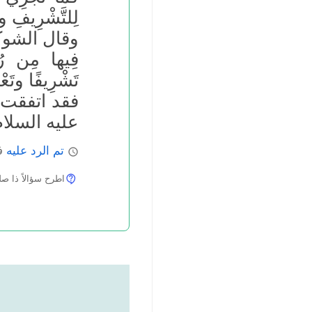
لِلتَّشْرِيفِ 
وقال الشوكا
فِيها مِن رُو
تَشْرِيفًا وتَ
فقد اتفقت 
عليه السلام
تم الرد عليه
فب
اطرح سؤالاً ذا صلة