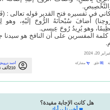
والتَّخْصِيصِ.
ني في تفسيره فتح القدير قوله تعالى : (فَنَف
حِنا) أضافَ سُبْحانَهُ الرُّوحَ إلَيْهِ، وهو لِلْ
عْظِيمًا، وهو يُرِيدُ رُوحَ عِيسى.
كلمة المفسرين على أن النافخ هو سيدنا ج
.
راير 20، 2024
علق
مشاركة
أحمد درويش
210ألف
ن
هل كانت الإجابة مفيدة؟
أخبرنا برأيك