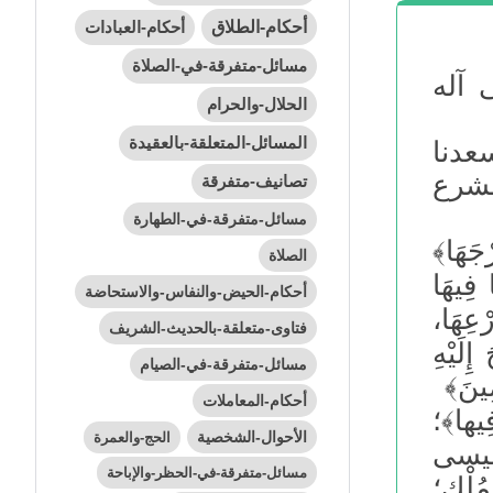
أحكام-الطلاق
أحكام-العبادات
مسائل-متفرقة-في-الصلاة
 آله
الحلال-والحرام
المسائل-المتعلقة-بالعقيدة
عدنا
لشرع
تصانيف-متفرقة
مسائل-متفرقة-في-الطهارة
َهَا﴾
الصلاة
 فِيهَا
أحكام-الحيض-والنفاس-والاستحاضة
عِهَا،
فتاوى-متعلقة-بالحديث-الشريف
ِلَيْهِ
مسائل-متفرقة-في-الصيام
مِينَ﴾
أحكام-المعاملات
يها﴾؛
الأحوال-الشخصية
الحج-والعمرة
 عِيسى
مسائل-متفرقة-في-الحظر-والإباحة
ُلْكِ؛