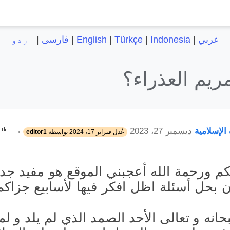
عربي
|
Indonesia
|
Türkçe
|
English
|
فارسی
|
اردو
يم العذراء؟
 الإسلامية
ديسمبر 27، 2023
عُدل
فبراير 17، 2024
بواسطة
editor1
كم ورحمة الله أعجبني الموقع هو مفيد جدا 
ن بحل أسئلة اظل افكر فيها لأسابيع جزاكم 
انه و تعالى الأحد الصمد الذي لم يلد و لم