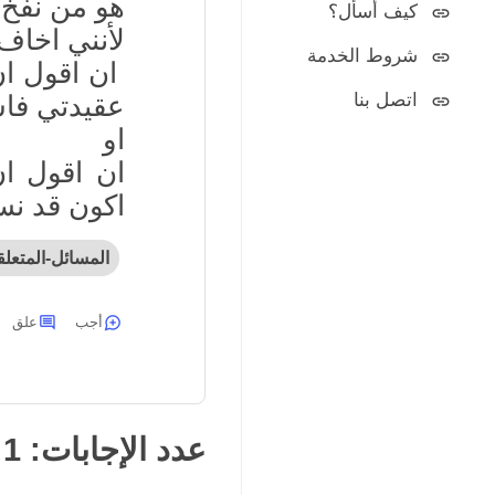
هو من نفخ 
كيف أسأل؟
لأنني اخاف
شروط الخدمة
ان اقول ان
اتصل بنا
عقيدتي فاسد
او
ان اقول ا
اكون قد نس
المسائل-المتعلق
أجب
علق
عدد الإجابات:
1