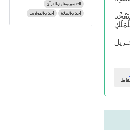
التفسير-وعلوم-القرآن
أحكام-الصلاة
أحكام-المواريث
َخْنا
مَلَكِ
بريل
قاط