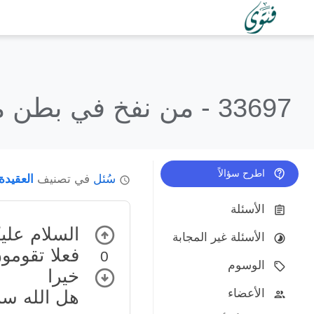
33697 -
من نفخ في بطن مر
اطرح سؤالاً
سُئل
في تصنيف
العقيدة
الأسئلة
السلام علي
الأسئلة غير المجابة
فعلا تقومو
0
الوسوم
خيرا
الأعضاء
هل الله سبح