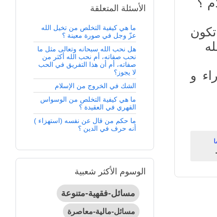
م ؟
الأسئلة المتعلقة
ما هي كيفية التخلص من تخيل الله
تكون
عزّ وجل في صورة معينة ؟
له
هل نحب الله سبحانه وتعالى مثل ما
نحب صفاته، أم نحب الله أكثر من
صفاته، أم أن هذا التفريق في الحب
لا يجوز؟
اء و
الشك في الخروج من الإسلام
ما هي كيفية التخلص من الوسواس
القهري في العقيدة ؟
ما حكم من قال عن نفسه (استهزاء )
أنه حرف في الدين ؟
ا
الوسوم الأكثر شعبية
مسائل-فقهية-متنوعة
مسائل-مالية-معاصرة