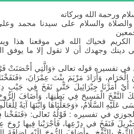
ام ورحمة الله وبركاته
 والصلاة والسلام على سيدنا محمد وعلى
معين
الكريم فحياك الله في موقعنا هذا ويس
دينك وجهدك أن لا تقول إلا ما يوفق ا
ي تفسيره قوله تعالى ﴿وَالَّتِي أَحْصَنَتْ فَرْج
ْحَرَامِ، وَأَرَادَ مَرْيَمَ بِنْتَ عِمْرَانَ، ﴿فَنَفَخْنَا
أَيْ أَمَرْنَا جِبْرَائِيلَ حَتَّى نَفَخَ فِي جَيْبِ دِرْ
ذَلِكَ النَّفْخَ الْمَسِيحَ فِي بَطْنِهَا، وَأَضَافَ الرُّوحَ إ
َى عَلَيْهِ السَّلَامُ، ﴿وَجَعَلْنَاهَا وَابْنَهَا آيَةً لِلْعَالَ
وزي في تفسيره : قَوْلُهُ تَعالى: ﴿فَنَفَخْنا فِ
ِبْرِيلَ فَنَفَخَ في دِرْعِها، فَأجْرَيْنا فِيها رُوحَ
لرِّيحُ بِالنَّفْخِ. وأضافَ الرُّوحَ إلَيْهِ إضافَةَ الم