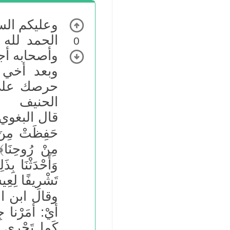
وعليكم السل
الحمد لله
0
وأصحابه أج
وبعد أخي 
حرصك على 
الحنيف
قال البغوي ف
حَفِظَتْ مِنَ ال
مِنْ رُوحِنَا﴾ 
وَأَحْدَثْنَا بِ
تَشْرِيفًا لِعِيس
وقال ابن الج
أيْ: أمَرْنا ج
كَما تَجْرِي ا