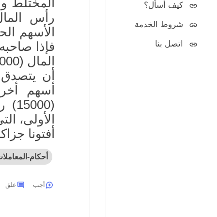
المختلط وم
كيف أسأل؟
رأس المال
شروط الخدمة
الأسهم الح
اتصل بنا
فإذا صاحبه
أسهم أخر
الأولى، الت
أفتونا جزاكم
أحكام-المعاملا
أجب
علق