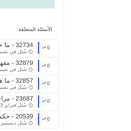
الأسئلة المتعلقة
32734 - ما حكم من تعامل بالربا من دون قصد ؟
0
سُئل
في تصن
32879 - مفهوم الإيذان بالحرب في متعاطي الربا مع كون دائماً في ربح
0
سُئل
في تصن
32857 - ما هي كيفية التوبة من التعامل بالربا ؟
0
سُئل
في تصن
23687 - مراجعة بشأن الحكم في أسهم حائل الزراعية السعودية
0
سُئل
فبراير 3، 2023
20539 - حكم بيع وشراء أسهم في البورصة
0
سُئل
ديسمبر 31، 2022