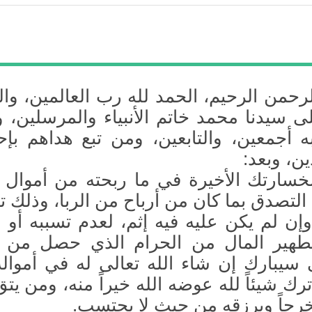
لرحمن الرحيم، الحمد لله رب العالمين، وال
ى سيدنا محمد خاتم الأنبياء والمرسلين، 
ه أجمعين، والتابعين، ومن تبع هداهم بإ
ين، وبعد:
لخسارتك الأخيرة في ما ربحته من أموال ال
لتصدق بما كان من أرباح من الربا، وذلك تك
ن لم يكن عليه فيه إثم، لعدم تسببه أو 
تطهير المال من الحرام الذي حصل من ال
ى سيبارك إن شاء الله تعالى له في أمواله
ك شيئاً لله عوضه الله خيراً منه، ومن يتق
رجاً ويرزقه من حيث لا يحتسب.