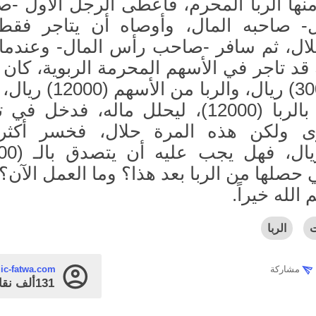
نها الربا المحرم، فأعطى الرجل الأول -
- صاحبه المال، وأوصاه أن يتاجر فق
لال، ثم سافر -صاحب رأس المال- وعندما 
 قد تاجر في الأسهم المحرمة الربوية، كان
المال (30000) ريال، والربا من الأ
أن يتصدق بالربا (12000)، ليحلل ماله، فدخل ف
ى ولكن هذه المرة حلال، فخسر أكثر
ي حصلها من الربا بعد هذا؟ وما العمل الآن؟
 الله خيراً.
ت
الربا
مشاركة
mic-fatwa.com
131ألف
نقا