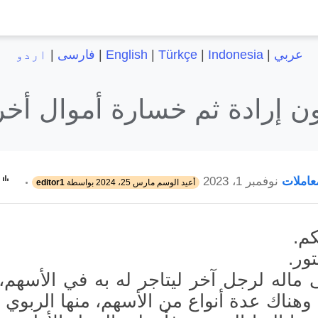
عربي
|
Indonesia
|
Türkçe
|
English
|
فارسی
|
اردو
ون إرادة ثم خسارة أموال أخ
عاملات
نوفمبر 1، 2023
أعيد الوسم
مارس 25، 2024
بواسطة
editor1
كم.
ور.
اله لرجل آخر ليتاجر له به في الأسهم،
وهناك عدة أنواع من الأسهم، منها الربوي و