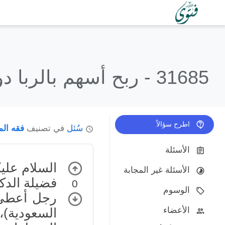
31685 -
ربح أسهم بالربا د
اطرح سؤالاً
سُئل
في تصنيف
فقه الم
الأسئلة
السلام علي
الأسئلة غير المجابة
فضيلة الدكت
0
الوسوم
رجل أعطى م
الأعضاء
السعودية)، 