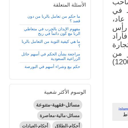
صاحب
الأسئلة المتعلقة
ط في
ما حكم من تعامل بالربا من دون
عاد،
قصد ؟
 رأس
مفهوم الإيذان بالحرب في متعاطي
الربا مع كون دائماً في ربح
سهم (12000) ريال، فأراد
ما هي كيفية التوبة من التعامل بالربا
ي تجارة
؟
 من
مراجعة بشأن الحكم في أسهم حائل
الزراعية السعودية
(15000) ريال، فهل يجب عليه أن يتصدق بالـ (12000)
حكم بيع وشراء أسهم في البورصة
الوسوم الأكثر شعبية
مسائل-فقهية-متنوعة
isla
ط
مسائل-مالية-معاصرة
أحكام-الطلاق
أحكام-العبادات