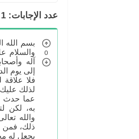
عدد الإجابات:
1
بسم الله ا
والسلام عل
0
آله وأصحاب
إلى يوم الد
فلا علاقة 
لذلك عليك ا
عما حدث وإ
به، لكن ل
والله تعال
ذلك، فمن تر
يجعل له مخ