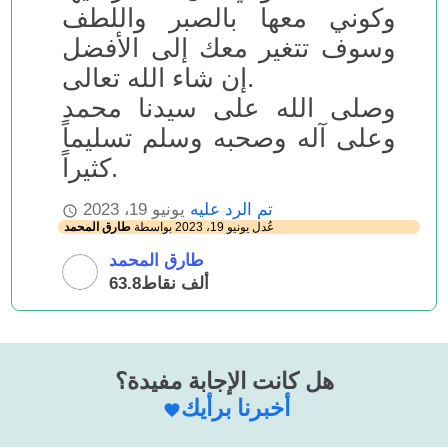
وكوني معها بالصبر واللطف
وسوف تتغير معك إلى الأفضل
إن شاء الله تعالى.
وصلى الله على سيدنا محمد
وعلى آله وصحبه وسلم تسليماً
كثيراً.
تم الرد عليه
يونيو 19، 2023
عُدل
يونيو 19، 2023
بواسطة
طارق المحمد
طارق المحمد
63.8ألف
نقاط
هل كانت الإجابة مفيدة؟
أخبرنا برأيك