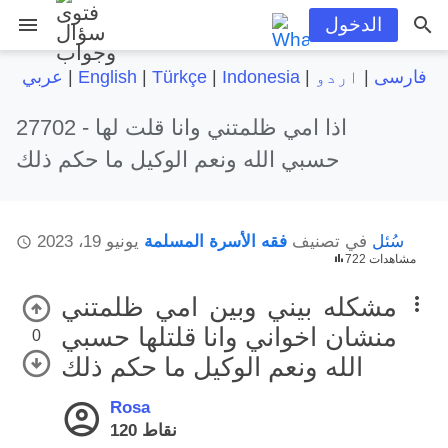
menu
الدخول
فارسی
|
اردو
|
Indonesia
|
Türkçe
|
English
|
عربي
اذا امي ظلمتني وانا قلت لها
27702 -
حسبي الله ونعم الوكيل ما حكم ذلك
سُئل
في تصنيف
فقه الأسرة المسلمة
يونيو 19، 2023
722 مشاهدات
مشكله بيني وبين امي ظلمتني
منشان اخواني وانا قلتلها حسبي
0
الله ونعم الوكيل ما حكم ذلك
Rosa
نقاط
120