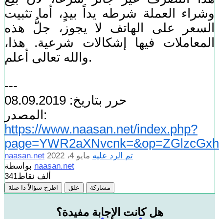
وشراء العملة شرطه يداً بيدٍ، أما تثبيت
السعر على الهاتف لا يجوز، جلُّ هذه
المعاملات فيها إشكالات شرعية. هذا،
والله تعالى أعلم.
---
حرر بتاريخ: 08.09.2019
المصدر:
https://www.naasan.net/index.php?
page=YWR2aXNvcnk=&op=ZGlzcGxh
تم الرد عليه
مايو 4، 2022
naasan.net
naasan.net
بواسطة
341ألف
نقاط
مشاركة
علق
اطرح سؤالاً ذا صلة
هل كانت الإجابة مفيدة؟