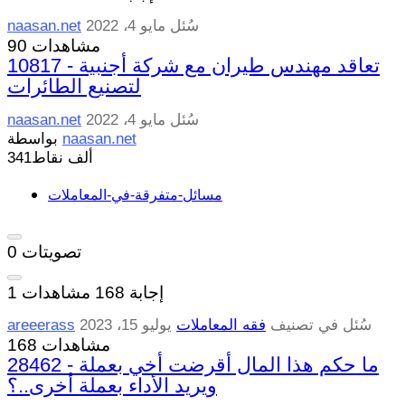
سُئل
مايو 4، 2022
naasan.net
90 مشاهدات
10817 - تعاقد مهندس طيران مع شركة أجنبية
لتصنيع الطائرات
سُئل
مايو 4، 2022
naasan.net
naasan.net
بواسطة
341ألف
نقاط
مسائل-متفرقة-في-المعاملات
تصويتات
0
إجابة
168
مشاهدات
1
سُئل
في تصنيف
فقه المعاملات
يوليو 15، 2023
areeerass
168 مشاهدات
28462 - ما حكم هذا المال أقرضت أخي بعملة
ويريد الأداء بعملة أخرى..؟