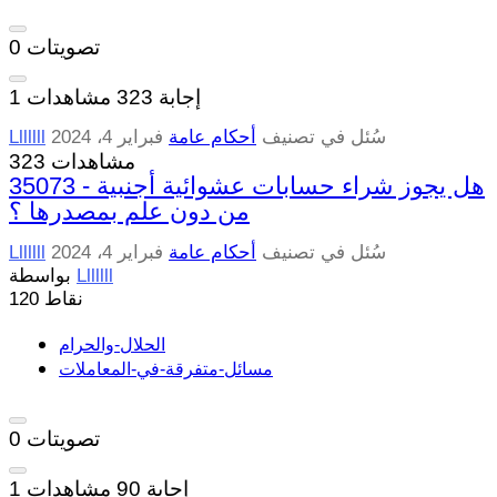
تصويتات
0
إجابة
323
مشاهدات
1
سُئل
في تصنيف
أحكام عامة
فبراير 4، 2024
Lllllll
323 مشاهدات
35073 - هل يجوز شراء حسابات عشوائية أجنبية
من دون علم بمصدرها ؟
سُئل
في تصنيف
أحكام عامة
فبراير 4، 2024
Lllllll
Lllllll
بواسطة
نقاط
120
الحلال-والحرام
مسائل-متفرقة-في-المعاملات
تصويتات
0
إجابة
90
مشاهدات
1