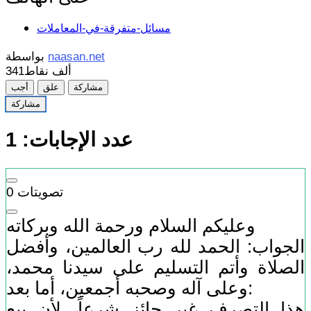
مسائل-متفرقة-في-المعاملات
naasan.net
بواسطة
341ألف
نقاط
مشاركة
علق
أجب
مشاركة
عدد الإجابات:
1
تصويتات
0
وعليكم السلام ورحمة الله وبركاته
الجواب: الحمد لله رب العالمين، وأفضل
الصلاة وأتم التسليم على سيدنا محمد،
وعلى آله وصحبه أجمعين، أما بعد:
هذا التصرف غير جائز شرعاً، لأن بيع