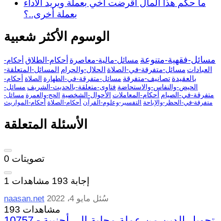
ما حكم هذا المال أقرضت أخي بعملة ويريد الأداء
بعملة أخرى..؟
الوسوم الأكثر شعبية
مسائل-فقهية-متنوعة
مسائل-مالية-معاصرة
أحكام-الطلاق
أحكام-
العبادات
مسائل-متفرقة-في-الصلاة
الحلال-والحرام
المسائل-المتعلقة-
بالعقيدة
تصانيف-متفرقة
مسائل-متفرقة-في-الطهارة
الصلاة
أحكام-
الحيض-والنفاس-والاستحاضة
فتاوى-متعلقة-بالحديث-الشريف
مسائل-
متفرقة-في-الصيام
أحكام-المعاملات
الأحوال-الشخصية
الحج-والعمرة
مسائل-
متفرقة-في-الحظر-والإباحة
التفسير-وعلوم-القرآن
أحكام-الصلاة
أحكام-المواريث
الأسئلة المتعلقة
تصويتات
0
إجابة
193
مشاهدات
1
سُئل
مايو 4، 2022
naasan.net
193 مشاهدات
10757 - تحويل الدين من عملة محلية إلى أجنبية