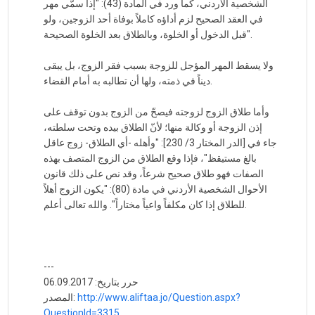
الشخصية الأردني، كما ورد في المادة (43): "إذا سمّي مهر
في العقد الصحيح لزم أداؤه كاملاً بوفاة أحد الزوجين، ولو
قبل الدخول أو الخلوة، وبالطلاق بعد الخلوة الصحيحة".
ولا يسقط المهر المؤجل للزوجة بسبب فقر الزوج، بل يبقى
ديناً في ذمته، ولها أن تطالبه به أمام القضاء.
وأما طلاق الزوج لزوجته فيصحّ من الزوج بدون توقف على
إذن الزوجة أو وكالة منها؛ لأنّ الطلاق بيده وتحت سلطته،
جاء في [الدر المختار 3/ 230]: "وأهله -أي الطلاق- زوج عاقل
بالغ مستيقظ"، فإذا وقع الطلاق من الزوج المتصف بهذه
الصفات فهو طلاق صحيح شرعاً، وقد نص على ذلك قانون
الأحوال الشخصية الأردني في مادة (80): "يكون الزوج أهلاً
للطلاق إذا كان مكلفاً واعياً مختاراً". والله تعالى أعلم.
---
حرر بتاريخ: 06.09.2017
http://www.aliftaa.jo/Question.aspx?
المصدر:
QuestionId=3315