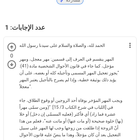
مشاركة
عدد الإجابات:
1
الحمد لله، والصلاة والسلام على سيدنا رسول الله
0
المهر ينقسم في العرف إلى قسمين: مهر معجل، ومهر
مؤجل، كما جاء في قانون الأحوال الشخصية مادة (41):
"يجوز تعجيل المهر المسمى وتأجيله كله أو بعضه، على أن
يؤيد ذلك بوثيقة خطية، وإذا لم يصرح بالتأجيل يعتبر المهر
معجلاً".
ويجب المهر المؤخر بوفاة أحد الزوجين أو وقوع الطلاق، جاء
في [اللباب في شرح الكتاب 3/ 15]: "(ومن سمّى مهراً
عشرة فما زاد) أي فأكثر (فعليه المسمّى إن دخل) أو خلا
(بها) خلوة صحيحة (أو مات عنها) أو ماتت عنه"، فعلم من هذا
أنّ الزوجة إذا طلقت من زوجها وجب لها المهر على سبيل
التعجيل بعد أن كان مؤجلاً، وهذا ما ينصّ عليه قانون الأحوال