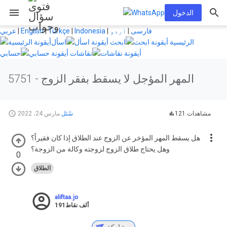
menu
الدخول
فارسی
|
اردو
|
Indonesia
|
Türkçe
|
English
|
عربي
الرئيسية
ابحث
اسأل
نقاشات
حسابي
المهر المؤجل لا يسقط بفقر الزوج
5751 -
121 مشاهدات
سُئل
مارس 24، 2022
هل يسقط المهر المؤخر عن الزوج عند الطلاق إذا كان فقيراً؟
وهل يحتاج طلاق الزوج لزوجته وكالة من الزوجة؟
0
الطلاق
aliftaa.jo
191ألف
نقاط