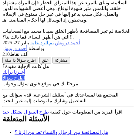
السلامة، وتنأى بالمرء عن هذا المنزلق الخطر فإن المرأة مشتهاة
خلقة، واللمس مثير شهوة الوقاع، وهي أعصى الشهوات للدين
والعقل، فكل سبب يدعو إليها في غير حل ممنوع في الإسلام
ومحظور، إذ الوسائل لها أحكام المقاصد. اهـ.
الخلاصة لم تجز المصافحة لأطهر الخلق سيدنا محمد مع الصحابيات
التي هن أطهر النساء. فما بالك بنا؟!!.
أحمد درويش
تم الرد عليه
يناير 27، 2025
بواسطة
أحمد درويش
210ألف
نقاط
مشاركة
علق
اطرح سؤالاً ذا صلة
هل كانت الإجابة مفيدة؟
أخبرنا برأيك
اطرح سؤالاً
مرحبًا بك في موقع فتوى سؤال وجواب.
المجتمع هنا لمساعدتك في أسئلتك الشرعية. قدم سؤالك مع
التفاصيل وشارك ما توصلت إليه عبر البحث.
.
اقرأ المزيد من المعلومات حول كيفية
طرح السؤال بشكل جيد
الأسئلة المتعلقة
هل المصافحة بين الرجال والنساء تعد من الزنا ؟