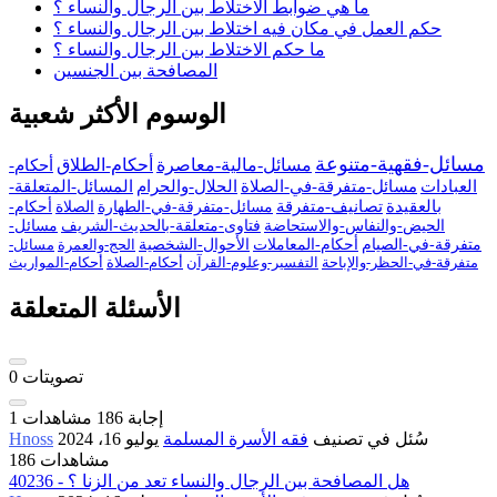
ما هي ضوابط الاختلاط بين الرجال والنساء ؟
حكم العمل في مكان فيه اختلاط بين الرجال والنساء ؟
ما حكم الاختلاط بين الرجال والنساء ؟
المصافحة بين الجنسين
الوسوم الأكثر شعبية
مسائل-فقهية-متنوعة
مسائل-مالية-معاصرة
أحكام-الطلاق
أحكام-
العبادات
مسائل-متفرقة-في-الصلاة
الحلال-والحرام
المسائل-المتعلقة-
بالعقيدة
تصانيف-متفرقة
مسائل-متفرقة-في-الطهارة
الصلاة
أحكام-
الحيض-والنفاس-والاستحاضة
فتاوى-متعلقة-بالحديث-الشريف
مسائل-
متفرقة-في-الصيام
أحكام-المعاملات
الأحوال-الشخصية
الحج-والعمرة
مسائل-
متفرقة-في-الحظر-والإباحة
التفسير-وعلوم-القرآن
أحكام-الصلاة
أحكام-المواريث
الأسئلة المتعلقة
تصويتات
0
إجابة
186
مشاهدات
1
سُئل
في تصنيف
فقه الأسرة المسلمة
يوليو 16، 2024
Hnoss
186 مشاهدات
40236 - هل المصافحة بين الرجال والنساء تعد من الزنا ؟