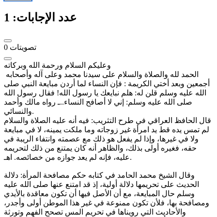
عدد الإجابات:
1
تصويتات
0
وعليكم السلام ورحمة الله وبركاته
الحمد لله والصلاة والسلام على سيدنا محمد وعلى آله وأصحابه
أجمعين وبعد أختي الكريمة : فإن النساء لما أردن مبايعة النبي صلى
الله عليه وسلم قلن له: هلم نبايعك يا رسول الله! فقال رسول الله
صلى الله عليه وسلم: إني لا أصافح النساء..ـ رواه مالك وأحمد
والنسائي.
قال الحافظ العراقي في طرح التثريب: فيه أنه عليه الصلاة والسلام
لم تمس يده قط يد امرأة غير زوجاته وما ملكت يمينه، لا في مبايعة
ولا في غيرها، وإذا لم يفعل هو ذلك مع عصمته وانتفاء الريبة في
حقه، فغيره أولى بذلك، والظاهر أنه كان يمتنع من ذلك لتحريمه
عليه، فإنه لم يعد جوازه من خصائصه. اهـ.
وقال الشيخ محمد الحامد في كتابه حكم مصافحة المرأة: دلالة
الحديث على تحريمها دلالة أولية، إذ قد امتنع عنها صلى الله عليه
وسلم حال المبايعة، مع أن الأصل فيها أن تكون معاقدة بالأيدي
ومصافحة بها، فلأن تكون ممنوعة في غير هذا الموطن أولى وأجدر،
والأحاديث التي رويناها في تحريم المس تصحح الفهم وتورثة