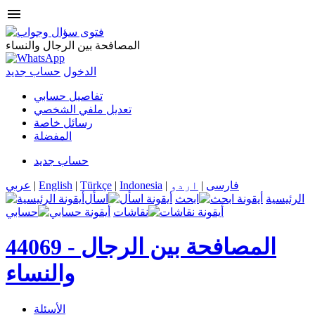
menu
المصافحة بين الرجال والنساء
الدخول
حساب جديد
تفاصيل حسابي
تعديل ملفي الشخصي
رسائل خاصة
المفضلة
حساب جديد
فارسی
|
اردو
|
Indonesia
|
Türkçe
|
English
|
عربي
الرئيسية
ابحث
اسأل
نقاشات
حسابي
المصافحة بين الرجال
44069 -
والنساء
الأسئلة