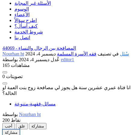
الأسئلة غير المجابة
الوسوم
الأعضاء
اطرح سؤالاً
كيف أسأل؟
شروط الخدمة
اتصل بنا
المصافحة بين الرجال والنساء
44069 -
سُئل
في تصنيف
فقه الأسرة المسلمة
ديسمبر 4، 2024
Nourhan ht
editor1
بواسطة
عُدل
ديسمبر 4، 2024
165 مشاهدات
تصويتات
0
انا فتاة عمري عشرين سنة هل يجوز لي مصافحة زوج بنت العمة او
الخالة؟
مسائل-فقهية-متنوعة
Nourhan ht
بواسطة
نقاط
200
مشاركة
علق
أجب
مشاركة