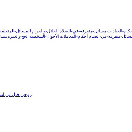
كام-العبادات
مسائل-متفرقة-في-الصلاة
الحلال-والحرام
المسائل-المتعلقة-
سائل-متفرقة-في-الصيام
أحكام-المعاملات
الأحوال-الشخصية
الحج-والعمرة
مسائ
28385 - زوجي قال 