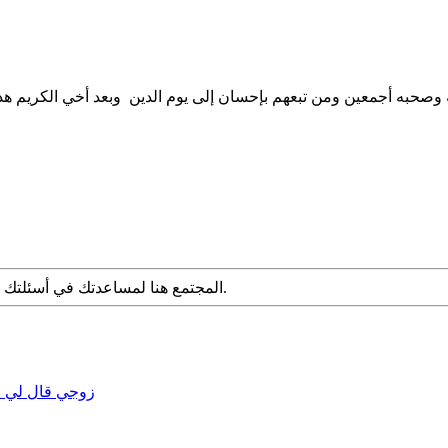
المجتمع هنا لمساعدتك في أسئلتك الشرعية. قدم سؤالك مع التفاصيل وشارك ما توصلت إليه عبر البحث.
زوجي قال لي ا