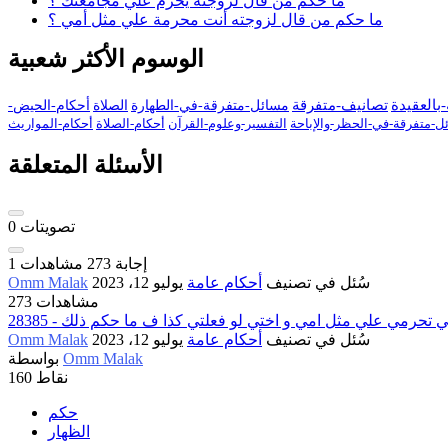
ما حكم من قال لزوجته يحرم علي مجامعتك ؟
ما حكم من قال لزوجته أنت محرمة علي مثل أمي ؟
الوسوم الأكثر شعبية
بالعقيدة
تصانيف-متفرقة
مسائل-متفرقة-في-الطهارة
الصلاة
أحكام-الحيض-
ل-متفرقة-في-الحظر-والإباحة
التفسير-وعلوم-القرآن
أحكام-الصلاة
أحكام-المواريث
الأسئلة المتعلقة
تصويتات
0
إجابة
273
مشاهدات
1
سُئل
في تصنيف
أحكام عامة
يوليو 12، 2023
Omm Malak
273 مشاهدات
لي انتي تحرمي علي مثل امي و اختي لو فعلتي كذا ف ما حكم ذلك
سُئل
في تصنيف
أحكام عامة
يوليو 12، 2023
Omm Malak
Omm Malak
بواسطة
نقاط
160
حكم
الظهار