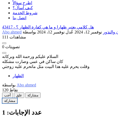
اطرح سؤالاً
كيف أسأل؟
شروط الخدمة
اتصل بنا
هل كلامي يعتبر ظهارا و ما هي كفارة الظهار ؟
43417 -
ن والنذور
نوفمبر 12، 2024
عُدل
نوفمبر 12، 2024
Abo ahmed
111 مشاهدات
تصويتات
0
السلام عليكم ورحمة الله وبركاته
كان ساكن في عمي وصارت مشكله
وقلت يحرم عليه هذا البيت مثل ماتحرم عليه زوجتي
الظهار
Abo ahmed
بواسطة
نقاط
120
مشاركة
علق
أجب
مشاركة
عدد الإجابات:
1