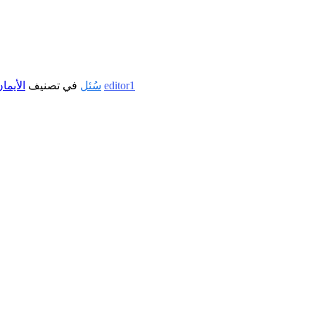
editor1
بواسطة
سُئل
في تصنيف
الأيما