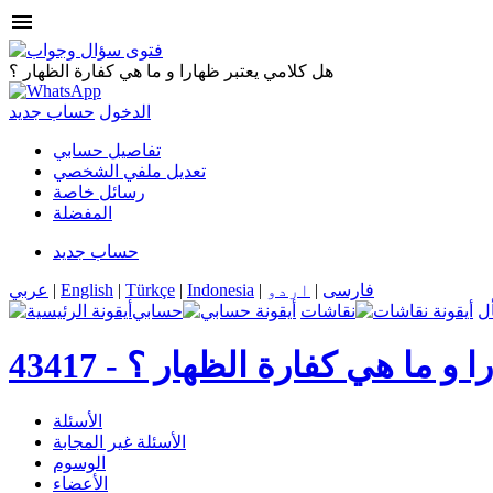
menu
هل كلامي يعتبر ظهارا و ما هي كفارة الظهار ؟
الدخول
حساب جديد
تفاصيل حسابي
تعديل ملفي الشخصي
رسائل خاصة
المفضلة
حساب جديد
فارسی
|
اردو
|
Indonesia
|
Türkçe
|
English
|
عربي
ل
نقاشات
حسابي
ا و ما هي كفارة الظهار ؟
43417 -
الأسئلة
الأسئلة غير المجابة
الوسوم
الأعضاء