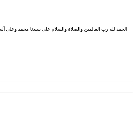
الحمد لله رب العالمين والصلاة والسلام على سيدنا محمد وعلى آله وصحبه أجمعين ومن تبعهم بإحسان إلى يوم الدين وبعد أخي الكريم هذا الكلام لا جواب له عن طريق النت بل يحتاج إلى مشافهة مع القاضي .