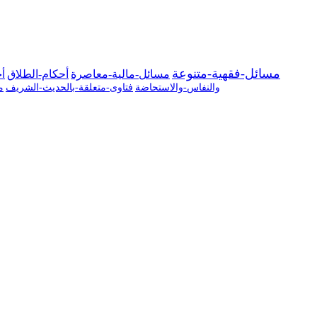
مسائل-فقهية-متنوعة
مسائل-مالية-معاصرة
أحكام-الطلاق
أح
والنفاس-والاستحاضة
فتاوى-متعلقة-بالحديث-الشريف
م