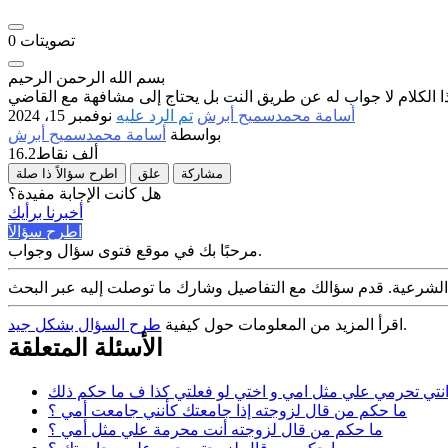
تصويتات
0
بسم الله الرحمن الرحيم
أسامة محمدسميح أبرش
تم الرد عليه
نوفمبر 15، 2024
بواسطة
أسامة محمدسميح أبرش
16.2ألف
نقاط
مشاركة
علق
اطرح سؤالاً ذا صلة
هل كانت الإجابة مفيدة؟
أخبرنا برأيك
اطرح سؤالاً
مرحبًا بك في موقع فتوى سؤال وجواب.
.
اقرأ المزيد من المعلومات حول كيفية
طرح السؤال بشكل جيد
الأسئلة المتعلقة
نتي تحرمي علي مثل امي و اختي لو فعلتي كذا ف ما حكم ذلك
ما حكم من قال لزوجته إذا جامعتك كأنني جامعت أمي ؟
ما حكم من قال لزوجته أنت محرمة علي مثل أمي ؟