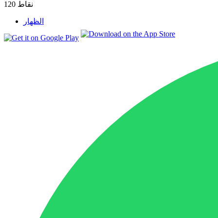
نقاط
120
الظهار