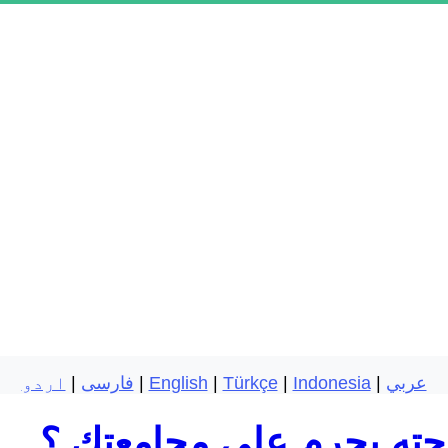
عربي
|
Indonesia
|
Türkçe
|
English
|
فارسی
|
اردو
جته يحرم علي مجامعتك ؟