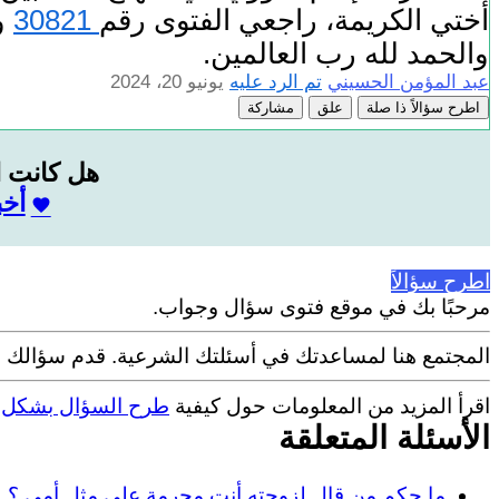
أختي الكريمة، راجعي الفتوى رقم
30821
و
والحمد لله رب العالمين.
عبد المؤمن الحسيني
تم الرد عليه
يونيو 20، 2024
اطرح سؤالاً ذا صلة
علق
مشاركة
هل كانت ا
أخب
اطرح سؤالاً
مرحبًا بك في موقع فتوى سؤال وجواب.
المجتمع هنا لمساعدتك في أسئلتك الشرعية. قدم سؤالك م
اقرأ المزيد من المعلومات حول كيفية
طرح السؤال بشكل 
الأسئلة المتعلقة
ما حكم من قال لزوجته أنت محرمة علي مثل أمي ؟