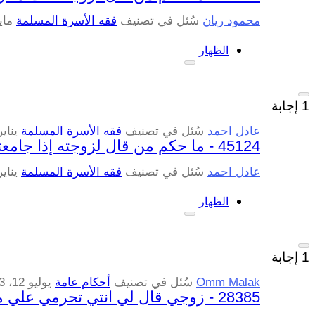
محمود ريان
سُئل
في تصنيف
فقه الأسرة المسلمة
مايو 27،
الظهار
1
إجابة
عادل احمد
سُئل
في تصنيف
فقه الأسرة المسلمة
يناير 25، 5
45124 - ما حكم من قال لزوجته إذا جامعتك كأنني جامعت أمي ؟
عادل احمد
سُئل
في تصنيف
فقه الأسرة المسلمة
يناير 25، 5
الظهار
1
إجابة
Omm Malak
سُئل
في تصنيف
أحكام عامة
يوليو 12، 2023
28385 - زوجي قال لي انتي تحرمي علي مثل امي و اختي لو فعلتي كذا ف ما حكم ذلك