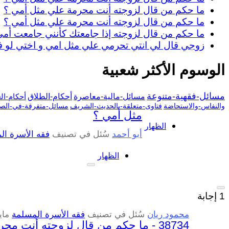
ما حكم من قال لزوجته أنت محرمة علي مثل أمي ؟
ما حكم من قال لزوجته أنت محرمة علي مثل أمي ؟
ما حكم من قال لزوجته إذا جامعتك كأنني جامعت أمي
زوجي قال لي انتي تحرمي علي مثل امي و اختي لو ف
الوسوم الأكثر شعبية
مسائل-فقهية-متنوعة
مسائل-مالية-معاصرة
أحكام-الطلاق
أحكام-ال
والنفاس-والاستحاضة
فتاوى-متعلقة-بالحديث-الشريف
مسائل-متفرقة-في-الصي
مثل أمي ؟
الظهار
أبو أحمد
سُئل
في تصنيف
فقه الأسرة ال
الظهار
1
إجابة
محمود ريان
سُئل
في تصنيف
فقه الأسرة المسلمة
مايو 27،
38734 - ما حكم من قال لزوجته أنت محرمة علي مثل أمي ؟