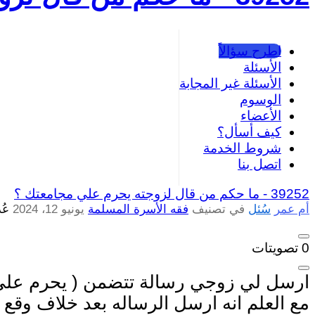
اطرح سؤالاً
الأسئلة
الأسئلة غير المجابة
الوسوم
الأعضاء
كيف أسأل؟
شروط الخدمة
اتصل بنا
39252 -
ما حكم من قال لزوجته يحرم علي مجامعتك ؟
أم عمر
سُئل
في تصنيف
فقه الأسرة المسلمة
يونيو 12، 2024
عُ
0
تصويتات
ارسل لي زوجي رسالة تتضمن ( يحرم علي 
مع العلم انه ارسل الرساله بعد خلاف وقع بي