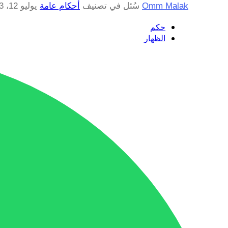
Omm Malak
سُئل
في تصنيف
أحكام عامة
يوليو 12، 2023
حكم
الظهار