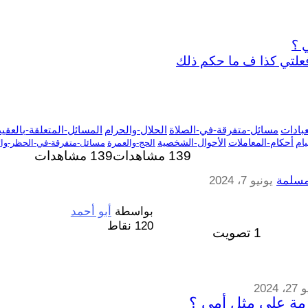
 ؟
علتي كذا ف ما حكم ذلك
عبادات
مسائل-متفرقة-في-الصلاة
الحلال-والحرام
المسائل-المتعلقة-بالعقي
ام
أحكام-المعاملات
الأحوال-الشخصية
الحج-والعمرة
مسائل-متفرقة-في-الحظر-والإ
139 مشاهدات
139
مشاهدات
مسلمة
يونيو 7، 2024
بواسطة
أبو أحمد
120
نقاط
1
تصويت
 2024