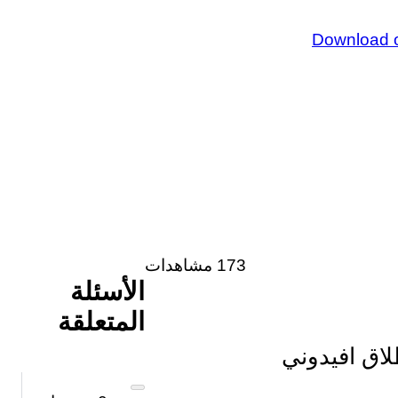
173 مشاهدات
الأسئلة
المتعلقة
اق افيدوني