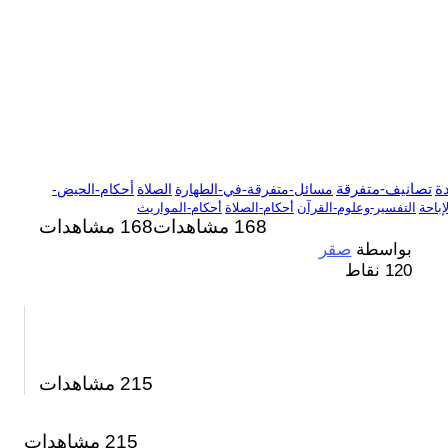
دة
تصانيف-متفرقة
مسائل-متفرقة-في-الطهارة
الصلاة
أحكام-الحيض-
باحة
التفسير-وعلوم-القرآن
أحكام-الصلاة
أحكام-المواريث
168 مشاهدات
168
مشاهدات
بواسطة
صقر
120
نقاط
215
مشاهدات
215 مشاهدات