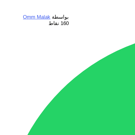
بواسطة
Omm Malak
160
نقاط