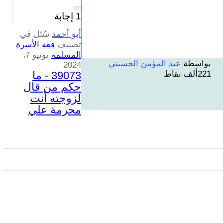
1
إجابة
أبو أحمد
سُئل
في
تصنيف
فقه الأسرة
المسلمة
يونيو 7،
بواسطة
عبد المؤمن الحسيني
2024
39073 - ما
221ألف
نقاط
حكم من قال
لزوجته أنت
محرمة علي