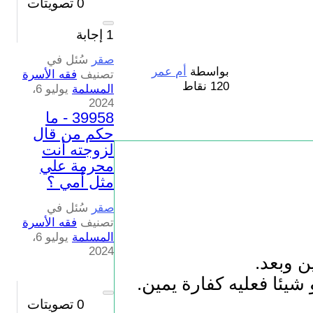
0
تصويتات
1
إجابة
صقر
سُئل
في
بواسطة
أم عمر
تصنيف
فقه الأسرة
120
نقاط
المسلمة
يوليو 6،
2024
39958 - ما
حكم من قال
لزوجته أنت
محرمة علي
مثل أمي ؟
صقر
سُئل
في
تصنيف
فقه الأسرة
المسلمة
يوليو 6،
2024
ن وبعد.
 شيئا فعليه كفارة يمين.
0
تصويتات