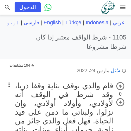
menu
الدخول
عربي
|
Indonesia
|
Türkçe
|
English
|
فارسی
|
اردو
1105 -
شرط الواقف معتبر إذا كان
شرطا مشروعا
104 مشاهدات
سُئل
مارس 24، 2022
قام والدي بوقف بناية وقفا ذريا،
وقد شرط في الوقف أنه
0
لأولادي، وأولاد أولادي، وإن
نزلوا، ولبناتي ما دمن على قيد
الحياة. فهل فعل والدي جائز من
ناحية حرمان أبناء وبنات بناته