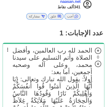
naasan.net
341ألف
نقاط
أجب
علق
مشاركة
عدد الإجابات:
1
الحمد لله رب العالمين، وأفضل
الصلاة وأتم التسليم على سيدنا
0
محمد، وعلى آله وصحبه
أجمعين، أما بعد:
أولاً: يقول الله تبارك وتعالى: {يَا
أَيُّهَا الَّذِينَ آمَنُوا قُوا أَنفُسَكُمْ
وَأَهْلِيكُمْ نَارًا وَقُودُهَا النَّاسُ
وَالْحِجَارَةُ عَلَيْهَا مَلاَئِكَةٌ غِلاَظٌ