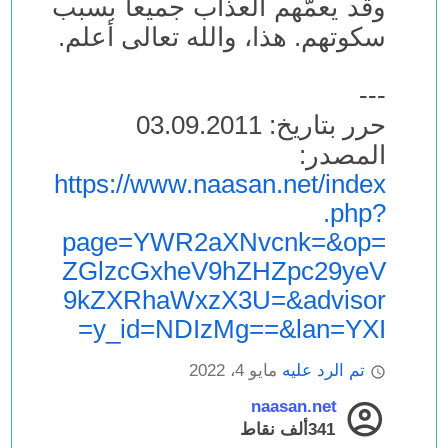
وقد يعمُّهم العذاب جميعاً بسبب
سكوتهم. هذا، والله تعالى أعلم.
---
حرر بتاريخ: 03.09.2011
المصدر:
https://www.naasan.net/index
.php?
page=YWR2aXNvcnk=&op=
ZGlzcGxheV9hZHZpc29yeV
9kZXRhaWxzX3U=&advisor
y_id=NDIzMg==&lan=YXI=
تم الرد عليه
مايو 4، 2022
naasan.net
341ألف
نقاط