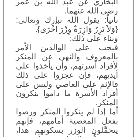
البخاري عن عبد الله بن عمر
رضي الله عنهما.
ثانياً: يقول الله تبارك وتعالى:
{وَلاَ تَزِرُ وَازِرَةٌ وِزْرَ أُخْرَى}.
وبناء على ذلك:
فيجب على الوالدين الأمر
بالمعروف والنهي عن المنكر
لأفراد أسرتهم، وأن يأخذوا على
أيديهم، فإن عجزوا على ذلك
فالإثم على العاصي وليس على
أفراد الأسرة ما داموا ينكرون
المنكر.
أما إذا لم ينكروا المنكر ورضوا
بفعل المعصية أمامهم، فإنهم
يتحمَّلون الوزر بسكوتهم هذا،