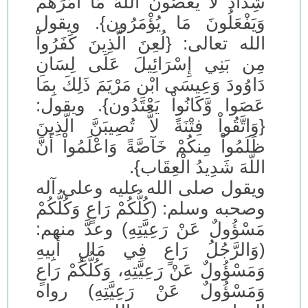
شِدَادٌ لاَ يَعْصُونَ اللَّهَ مَا أَمَرَهُمْ
وَيَفْعَلُونَ مَا يُؤْمَرُون}. ويقول
الله تعالى: {لُعِنَ الَّذِينَ كَفَرُواْ
مِن بَنِي إِسْرَائِيلَ عَلَى لِسَانِ
دَاوُودَ وَعِيسَى ابْنِ مَرْيَمَ ذَلِكَ بِمَا
عَصَوا وَّكَانُواْ يَعْتَدُون}. ويقول:
{وَاتَّقُواْ فِتْنَةً لاَّ تُصِيبَنَّ الَّذِينَ
ظَلَمُواْ مِنكُمْ خَآصَّةً وَاعْلَمُواْ أَنَّ
اللّهَ شَدِيدُ الْعِقَاب}.
ويقول صلى الله عليه وعلى آله
وصحبه وسلم: (كُلُّكُمْ رَاعٍ وَكُلُّكُمْ
مَسْؤُولٌ عَنْ رَعِيَّتِهِ) وعدَّ منهم:
(وَالرَّجُلُ رَاعٍ فِي مَالِ أَبِيهِ
وَمَسْؤُولٌ عَنْ رَعِيَّتِهِ، وَكُلُّكُمْ رَاعٍ
وَمَسْؤُولٌ عَنْ رَعِيَّتِهِ) رواه