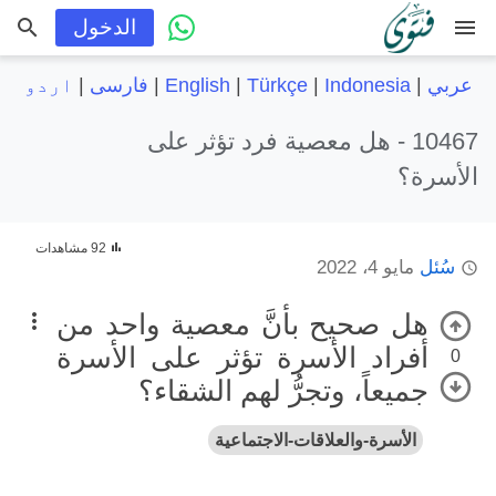
menu
الدخول
عربي
|
Indonesia
|
Türkçe
|
English
|
فارسی
|
اردو
10467 -
هل معصية فرد تؤثر على
الأسرة؟
92 مشاهدات
سُئل
مايو 4، 2022
هل صحيح بأنَّ معصية واحد من
أفراد الأسرة تؤثر على الأسرة
0
جميعاً، وتجرُّ لهم الشقاء؟
الأسرة-والعلاقات-الاجتماعية