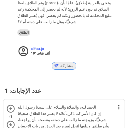
وتم الطلاق بلفظ (porce)، وتعني بالعربية (طلاق)، علمًا بأن
الطلاق تم دون علم الزوج؛ لأنه لم يحضر إلى المحكمة رغم
تبليغ المحكمة له بالحضور ولكنه لم يحضر، فهل يُعتبر الطلاق
شرعيًّا، وهل ما زالت على ذمته أم لا؟
الطلاق
aliftaa.jo
191ألف
نقاط
مشاركة
عدد الإجابات:
1
الحمد لله، والصلاة والسلام على سيدنا رسول الله
إن كان الأمر كما ذكر بأعلاه لا يعتبر هذا الطلاق صحيحًا
0
شرعيًّا، وزوجته ما زالت على ذمته، وننصحه بأن يراجعنا،
وأن يطلقها ويبلغها لتحل لغيره بعد العدة، من باب الإحسان