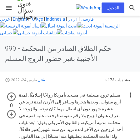
menu
الدخول
فارسی
|
اردو
|
Indonesia
|
Türkçe
|
English
|
عربي
الرئيسية
ابحث
اسأل
نقاشات
حسابي
حكم الطلاق الصادر من المحكمة
999 -
الأجنبية بغير حضور الزوج المسلم
173 مشاهدات
سُئل
مارس 24، 2022
مسلم تزوج مسلمة في مسجد بأمريكا زواجًا إسلاميًّا، لمدة
أربع سنوات، وبعدها هجرها وسافر إلى الأردن لمدة تزيد عن
0
عشرة شهور دون أي اتصال مهما كان نوعه، والزوجة لا
تعرف عنوان الزوج ولا رقم تلفونه، فرفعت عليه قضية في
محكمة مدنية أمريكية، والقانون الأمريكي يقول: 'بعد غياب
أحد الزوجين عن الآخر لمدة تزيد عن ستة شهور يُعتبر طلاقًا'.
ولذا قامت المحكمة بتطليقها منه استنادًا إلى هذا القانون،