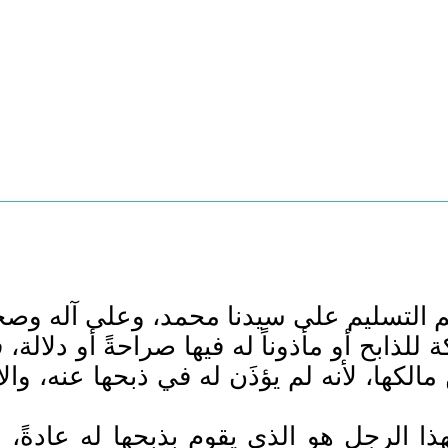
م التسليم على سيدنا محمد، وعلى آله وصحب
ابح أو مأذوناً له فيها صراحةً أو دلالة، 
عن مالكها، لأنه لم يؤذَن له في ذبحها عنه، و
 لهذا الرجل هو الذي يقوم بذبحها له عادةً،