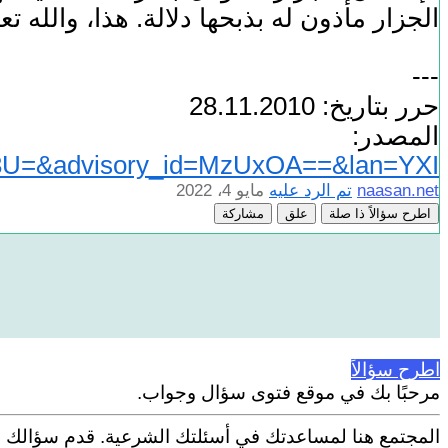
الجزار مأذون له بذبحها دلالة. هذا، والله تع
---
حرر بتاريخ: 28.11.2010
المص
&advisory_id=MzUxOA==&lan=YXI=
naasan.net
تم الرد عليه
مايو 4، 2022
اطرح سؤالاً ذا صلة
علق
مشاركة
اطرح سؤالاً
مرحبًا بك في موقع فتوى سؤال وجواب.
المجتمع هنا لمساعدتك في أسئلتك الشرعية. قدم سؤالك م