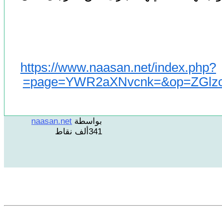
https://www.naasan.net/index.php?
page=YWR2aXNvcnk=&op=ZGlzc
بواسطة
naasan.net
341ألف
نقاط