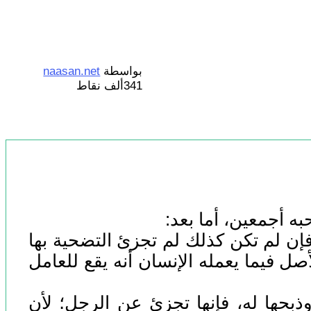
بواسطة
naasan.net
341ألف
نقاط
ه أجمعين، أما بعد:
فإن لم تكن كذلك لم تجزئ التضحية بها
الأصل فيما يعمله الإنسان أنه يقع للعامل
 وذبحها له، فإنها تجزئ عن الرجل؛ لأن