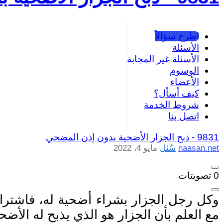
اطرح سؤالاً
الأسئلة
الأسئلة غير المجابة
الوسوم
الأعضاء
كيف أسأل؟
شروط الخدمة
اتصل بنا
9831 -
ذبح الجزار الأضحية بدون إذن المضحي
naasan.net
سُئل
مايو 4، 2022
0
تصويتات
وكل رجل الجزار بشراء أضحية له، فاشتراه
مع العلم بأن الجزار هو الذي يذبح له الأض