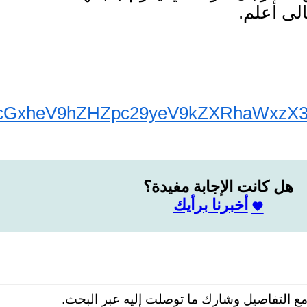
الى أعلم.
در:
GxheV9hZHZpc29yeV9kZXRhaWxzX3U=
هل كانت الإجابة مفيدة؟
أخبرنا برأيك
ع التفاصيل وشارك ما توصلت إليه عبر البحث.