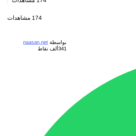
174
مشاهدات
174 مشاهدات
بواسطة
naasan.net
341ألف
نقاط