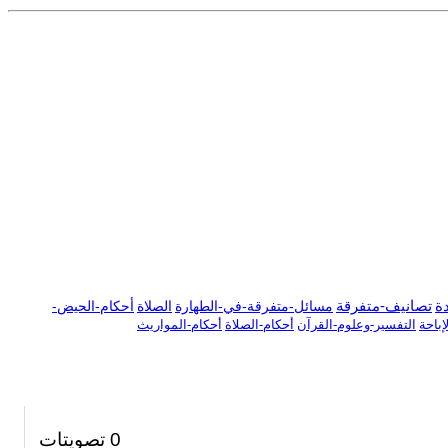
دة
تصانيف-متفرقة
مسائل-متفرقة-في-الطهارة
الصلاة
أحكام-الحيض-
باحة
التفسير-وعلوم-القرآن
أحكام-الصلاة
أحكام-المواريث
0
تصويتات