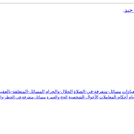
جيد
.
عبادات
مسائل-متفرقة-في-الصلاة
الحلال-والحرام
المسائل-المتعلقة-بالعقي
ام
أحكام-المعاملات
الأحوال-الشخصية
الحج-والعمرة
مسائل-متفرقة-في-الحظر-والإ