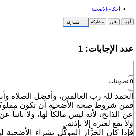
أحكام-الأضحية
أجب
علق
مشاركة
مشاركة
عدد الإجابات:
1
0
تصويتات
الحمد لله رب العالمين، وأفضل الصلاة وأت
فمن شروط صحة الأضحية أن تكون مملوكة للذ
عن الذابح، لأنه ليس مالكاً لها، ولا نائباً 
ولا يقع لغيره إلا بإذنه.
فإذا كان الجزَّار الموكَّل بشراء الأضحية