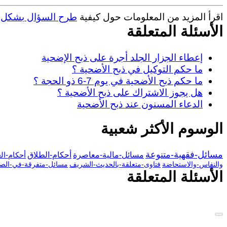
اقرأ المزيد من المعلومات حول كيفية
طرح السؤال بشكل 
الأسئلة المتعلقة
إعطاء الجزار الجلد أجرة على ذبح الإضحية
ما حكم التوكيل في ذبح الأضحية ؟
ما حكم ذبح الأضحية في يوم 7-6 ذو الحجة ؟
هل يجوز الاشتراك على ذبح الأضحية ؟
الدعاء المسنون عند ذبح الأضحية
الوسوم الأكثر شعبية
مسائل-فقهية-متنوعة
مسائل-مالية-معاصرة
أحكام-الطلاق
أحكام-ال
والنفاس-والاستحاضة
فتاوى-متعلقة-بالحديث-الشريف
مسائل-متفرقة-في-الصي
الأسئلة المتعلقة