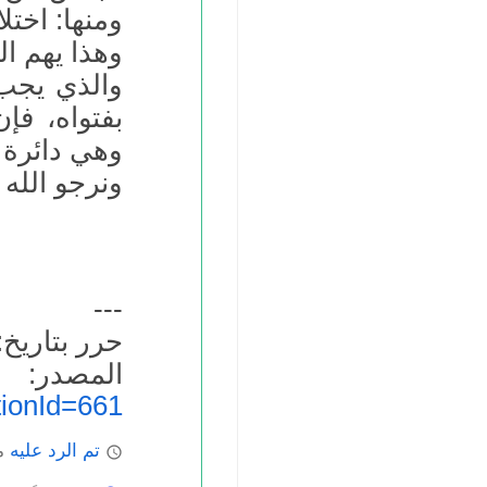
ومنها: اخت
وهذا يهم ال
والذي يجب 
بفتواه، فإ
وهي دائرة ا
ونرجو الله 
---
حرر بتاريخ: 7.04.2010
المص
ionId=661
تم الرد عليه
ما