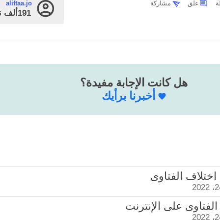
علق
مشاركة
aliftaa.jo
191ألف
ن
هل كانت الإجابة مفيدة؟
أخبرنا برأيك