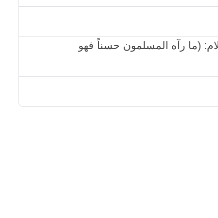
لام: (ما رآه المسلمون حسناً فهو