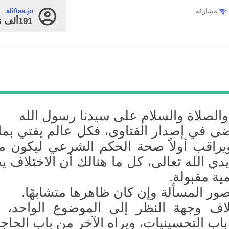
مشاركة
aliftaa.jo
191ألف
ن
 والصلاة والسلام على سيدنا رسول الله
ضى في إصدار الفتاوى، فكل عالم يفتي بما 
يراقب أولاً صحة الحكم الشرعي ليكون م
يدي الله تعالى، كل ما هنالك أن الاختلاف 
ية مقبولة.
صور المسألة وإن كان ظاهرها متشابهًا.
لاف وجهة النظر إلى الموضوع الواحد، ف
اب التحسينيات، ويراه الآخر من باب الحاج