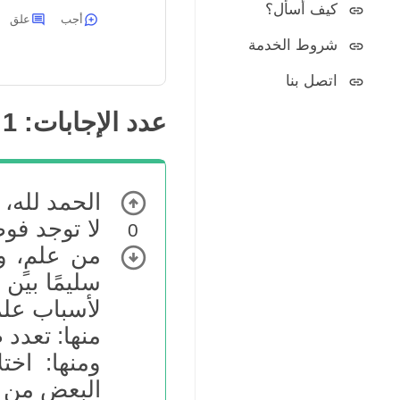
كيف أسأل؟
أجب
علق
شروط الخدمة
اتصل بنا
عدد الإجابات:
1
الحمد لله،
لا توجد فو
0
من علمٍ، و
سليمًا بين 
لأسباب علم
منها: تعدد 
ومنها: اخت
البعض من ب