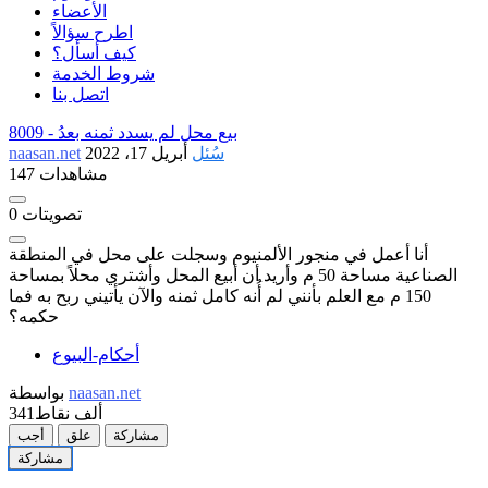
الأعضاء
اطرح سؤالاً
كيف أسأل؟
شروط الخدمة
اتصل بنا
بيع محل لم يسدد ثمنه بعدُ
8009 -
سُئل
أبريل 17، 2022
naasan.net
147 مشاهدات
تصويتات
0
أنا أعمل في منجور الألمنيوم وسجلت على محل في المنطقة
الصناعية مساحة 50 م وأريد أن أبيع المحل وأشتري محلاً بمساحة
150 م مع العلم بأنني لم أُنه كامل ثمنه والآن يأتيني ربح به فما
حكمه؟
أحكام-البيوع
naasan.net
بواسطة
341ألف
نقاط
مشاركة
علق
أجب
مشاركة