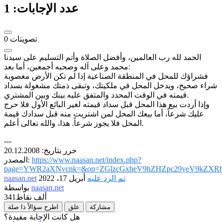
عدد الإجابات:
1
تصويتات
0
الحمد لله رب العالمين، وأفضل الصلاة وأتم التسليم على سيدنا
محمد وعلى آله وصحبه أجمعين، أما بعد:
فشراؤك للمحل في المنطقة الصناعية إذا لم تكن الأرض مغصوبة
شراء صحيح، ويدخل المحل في ملكيتك، وتبقى ذمتك مشغولة بسداد
قيمته في الوقت المحدد والمتفق عليه بينك وبين المشتري.
وإذا أردت بيع هذا المحل قبل سداد قيمته لغير البائع الأول فلا حرج
عليك شرعاً، أما بيعك المحل لمن اشتريت منه قبل سدادك قيمة
المحل فلا يجوز شرعاً. هذا، والله تعالى أعلم.
---
حرر بتاريخ: 20.12.2008
https://www.naasan.net/index.php?
المصدر:
page=YWR2aXNvcnk=&op=ZGlzcGxheV9hZHZpc29yeV9kZXRh
تم الرد عليه
أبريل 17، 2022
naasan.net
naasan.net
بواسطة
341ألف
نقاط
مشاركة
علق
اطرح سؤالاً ذا صلة
هل كانت الإجابة مفيدة؟