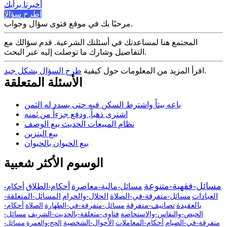
أخبرنا برأيك
اطرح سؤالاً
مرحبًا بك في موقع فتوى سؤال وجواب.
المجتمع هنا لمساعدتك في أسئلتك الشرعية. قدم سؤالك مع
التفاصيل وشارك ما توصلت إليه عبر البحث.
.
اقرأ المزيد من المعلومات حول كيفية
طرح السؤال بشكل جيد
الأسئلة المتعلقة
باعه بيتاً واشترط السكن فيه حتى يسدد له الثمن
اشترى ذهباً, ودفع جزءاً من ثمنه
نظام المبيعات الحديث بيع الوصف
بيع البنزين
بيع الحيوان بالحيوان
الوسوم الأكثر شعبية
مسائل-فقهية-متنوعة
مسائل-مالية-معاصرة
أحكام-الطلاق
أحكام-
العبادات
مسائل-متفرقة-في-الصلاة
الحلال-والحرام
المسائل-المتعلقة-
بالعقيدة
تصانيف-متفرقة
مسائل-متفرقة-في-الطهارة
الصلاة
أحكام-
الحيض-والنفاس-والاستحاضة
فتاوى-متعلقة-بالحديث-الشريف
مسائل-
متفرقة-في-الصيام
أحكام-المعاملات
الأحوال-الشخصية
الحج-والعمرة
مسائل-