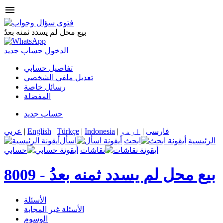
menu
بيع محل لم يسدد ثمنه بعدُ
الدخول
حساب جديد
تفاصيل حسابي
تعديل ملفي الشخصي
رسائل خاصة
المفضلة
حساب جديد
فارسی
|
اردو
|
Indonesia
|
Türkçe
|
English
|
عربي
الرئيسية
ابحث
اسأل
نقاشات
حسابي
بيع محل لم يسدد ثمنه بعدُ
8009 -
الأسئلة
الأسئلة غير المجابة
الوسوم