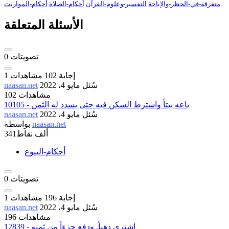
متفرقة-في-الحظر-والإباحة
التفسير-وعلوم-القرآن
أحكام-الصلاة
أحكام-المواريث
الأسئلة المتعلقة
تصويتات
0
إجابة
102
مشاهدات
1
سُئل
مايو 4، 2022
naasan.net
102 مشاهدات
10105 - باعه بيتاً واشترط السكن فيه حتى يسدد له الثمن
سُئل
مايو 4، 2022
naasan.net
naasan.net
بواسطة
341ألف
نقاط
أحكام-البيوع
تصويتات
0
إجابة
196
مشاهدات
1
سُئل
مايو 4، 2022
naasan.net
196 مشاهدات
12839 - اشترى ذهباً, ودفع جزءاً من ثمنه