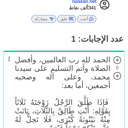
naasan.net
341ألف
نقاط
أجب
علق
مشاركة
عدد الإجابات:
1
الحمد لله رب العالمين، وأفضل
الصلاة وأتم التسليم على سيدنا
0
محمد، وعلى آله وصحبه
أجمعين، أما بعد:
فَإِذَا طَلَّقَ الرَّجُلُ زَوْجَتَهُ ثَلَاثَاً
بِقَوْلِهِ: أَنْتِ طَالِقٌ بِالثَّلَاثِ، بَانَتْ
مِنْهُ بَيْنُونَةً كُبْرَى، فَلَا تَحِلُّ لَهُ