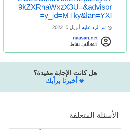
9kZXRhaWxzX3U=&advisor
y_id=MTky&lan=YXI=
تم الرد عليه
أبريل 5، 2022
naasan.net
341ألف
نقاط
هل كانت الإجابة مفيدة؟
أخبرنا برأيك
الأسئلة المتعلقة