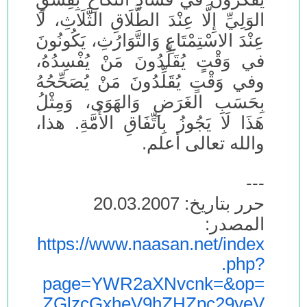
الوَلِيِّ إِلَّا عِنْدَ الطَّلَاقِ الثَّلَاثِ، لَا
عِنْدَ الاسْتِمْتَاعِ وَالتَّوَارُثِ، يَكُونُونَ
في وَقْتٍ يُقَلِّدُونَ مَنْ يُفْسِدُهُ،
وفي وَقْتٍ يُقَلِّدُونَ مَنْ يُصَحِّحُهُ
بِحَسَبِ الغَرَضِ وَالهَوَى، وَمِثْلُ
هَذَا لَا يَجُوزُ بِاتِّفَاقِ الأُمَّةِ. هذا،
والله تعالى أعلم.
---
حرر بتاريخ: 20.03.2007
المصدر:
https://www.naasan.net/index
.php?
page=YWR2aXNvcnk=&op=
ZGlzcGxheV9hZHZpc29yeV