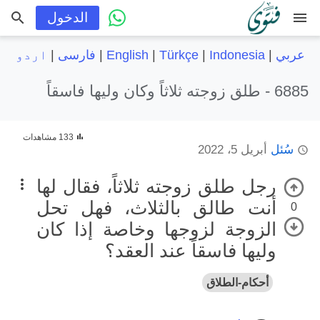
menu
الدخول
عربي
|
Indonesia
|
Türkçe
|
English
|
فارسی
|
اردو
6885 -
طلق زوجته ثلاثاً وكان وليها فاسقاً
133 مشاهدات
سُئل
أبريل 5، 2022
رجل طلق زوجته ثلاثاً، فقال لها
أنت طالق بالثلاث، فهل تحل
0
الزوجة لزوجها وخاصة إذا كان
وليها فاسقاً عند العقد؟
أحكام-الطلاق