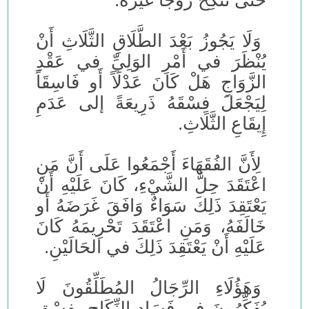
حَتَّى تَنْكِحَ زَوْجَاً غَيْرَهُ.
وَلَا يَجُوزُ بَعْدَ الطَّلَاقِ الثَّلَاثِ أَنْ
يُنْظَرَ في أَمْرِ الوَلِيِّ في عَقْدِ
الزَّوَاجِ هَلْ كَانَ عَدْلَاً أَو فَاسِقَاً
لِيَجْعَلَ فِسْقَهُ ذَرِيعَةً إلى عَدَمِ
إِيقَاعِ الثَّلَاثِ.
لِأَنَّ الفُقَهَاءَ أَجْمَعُوا عَلَى أَنَّ مَنِ
اعْتَقَدَ حِلَّ الشَّيْءِ، كَانَ عَلَيْهِ أَنْ
يَعْتَقِدَ ذَلِكَ سَوَاءٌ وَافَقَ غَرَضَهُ أَو
خَالَفَهُ، وَمَنِ اعْتَقَدَ تَحْرِيمَهُ كَانَ
عَلَيْهِ أَنْ يَعْتَقِدَ ذَلِكَ في الحَالَيْنِ.
وَهَؤُلَاءِ الرِّجَالُ المُطَلِّقُونَ لَا
يُفَكِّرُونَ في فَسَادِ النِّكَاحِ بِفِسْقِ