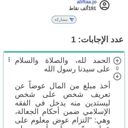
aliftaa.jo
191ألف
نقاط
مشاركة
عدد الإجابات:
1
الحمد لله، والصلاة والسلام
على سيدنا رسول الله
0
أخذ مبلغ من المال عوضاً عن
تعريف شخص على شخص
ليستدين منه يدخل في الفقه
الإسلامي ضمن أحكام الجعالة،
وهي: "التزام عوض معلوم على