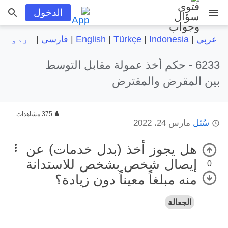
menu
الدخول
عربي
|
Indonesia
|
Türkçe
|
English
|
فارسی
|
اردو
6233 -
حكم أخذ عمولة مقابل التوسط
بين المقرض والمقترض
375 مشاهدات
سُئل
مارس 24، 2022
هل يجوز أخذ (بدل خدمات) عن
إيصال شخص بشخص للاستدانة
0
منه مبلغاً معيناً دون زيادة؟
الجعالة