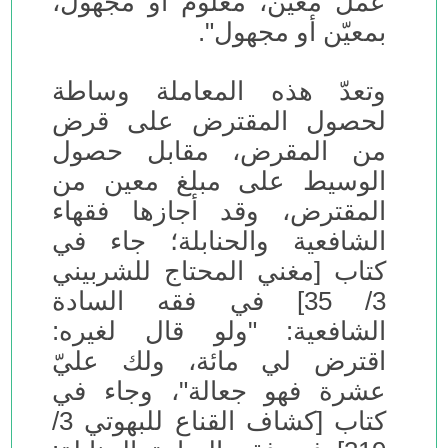
عمل معيّن، معلوم أو مجهول،
بمعيّن أو مجهول".
وتعدّ هذه المعاملة وساطة
لحصول المقترض على قرض
من المقرض، مقابل حصول
الوسيط على مبلغ معين من
المقترض، وقد أجازها فقهاء
الشافعية والحنابلة؛ جاء في
كتاب [مغني المحتاج للشربيني
3/ 35] في فقه السادة
الشافعية: "ولو قال لغيره:
اقترض لي مائة، ولك عليّ
عشرة فهو جعالة"، وجاء في
كتاب [كشاف القناع للبهوتي 3/