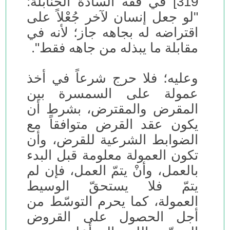
319] في فقه السادة الحنابلة:
"لو جعل إنسان لآخر جُعْلاً على
اقتراضه له بجاهه جاز؛ لأنه في
مقابلة ما يبذله من جاهه فقط".
وعليه؛ فلا حرج شرعاً في أخذ
عمولة على السمسرة بين
المقرض والمقترض، بشرط أن
يكون عقد القرض متوافقاً مع
الضوابط الشرعية للقرض، وأن
تكون العمولة معلومة قبل البدء
بالعمل، وأنْ يتمّ العمل، فإن لم
يتمّ فلا يستحقّ الوسيط
العمولة، كما يحرم التوسّط من
أجل الحصول على القروض