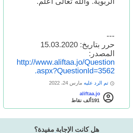
الربويّة. والله تعالى أعلم.
---
حرر بتاريخ: 15.03.2020
المصدر:
http://www.aliftaa.jo/Question
.aspx?QuestionId=3562
تم الرد عليه
مارس 24، 2022
aliftaa.jo
191ألف
نقاط
هل كانت الإجابة مفيدة؟