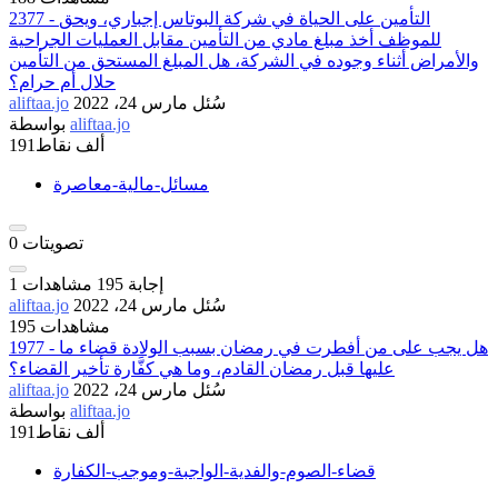
2377 - التأمين على الحياة في شركة البوتاس إجباري، ويحق
للموظف أخذ مبلغ مادي من التأمين مقابل العمليات الجراحية
والأمراض أثناء وجوده في الشركة، هل المبلغ المستحق من التأمين
حلال أم حرام؟
سُئل
مارس 24، 2022
aliftaa.jo
aliftaa.jo
بواسطة
191ألف
نقاط
مسائل-مالية-معاصرة
تصويتات
0
إجابة
195
مشاهدات
1
سُئل
مارس 24، 2022
aliftaa.jo
195 مشاهدات
1977 - هل يجب على من أفطرت في رمضان بسبب الولادة قضاء ما
عليها قبل رمضان القادم، وما هي كفَّارة تأخير القضاء؟
سُئل
مارس 24، 2022
aliftaa.jo
aliftaa.jo
بواسطة
191ألف
نقاط
قضاء-الصوم-والفدية-الواجبة-وموجب-الكفارة