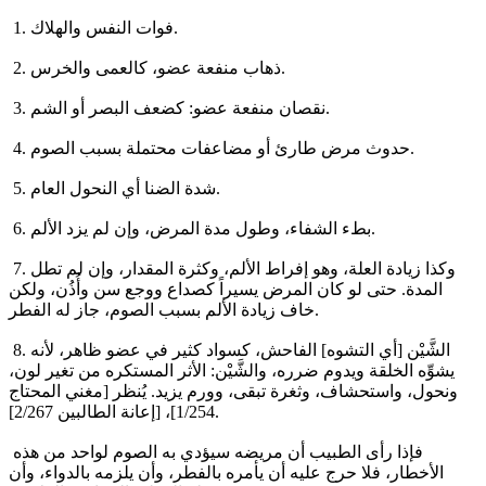
1. فوات النفس والهلاك.
2. ذهاب منفعة عضو، كالعمى والخرس.
3. نقصان منفعة عضو: كضعف البصر أو الشم.
4. حدوث مرض طارئ أو مضاعفات محتملة بسبب الصوم.
5. شدة الضنا أي النحول العام.
6. بطء الشفاء، وطول مدة المرض، وإن لم يزد الألم.
7. وكذا زيادة العلة، وهو إفراط الألم، وكثرة المقدار، وإن لم تطل
المدة. حتى لو كان المرض يسيراً كصداع ووجع سن وأُذُن، ولكن
خاف زيادة الألم بسبب الصوم، جاز له الفطر.
8. الشَّيْن [أي التشوه] الفاحش، كسواد كثير في عضو ظاهر، لأنه
يشوِّه الخلقة ويدوم ضرره، والشَّيْن: الأثر المستكره من تغير لون،
ونحول، واستحشاف، وثغرة تبقى، وورم يزيد. يُنظر [مغني المحتاج
1/254]، [إعانة الطالبين 2/267].
فإذا رأى الطبيب أن مريضه سيؤدي به الصوم لواحد من هذه
الأخطار، فلا حرج عليه أن يأمره بالفطر، وأن يلزمه بالدواء، وأن