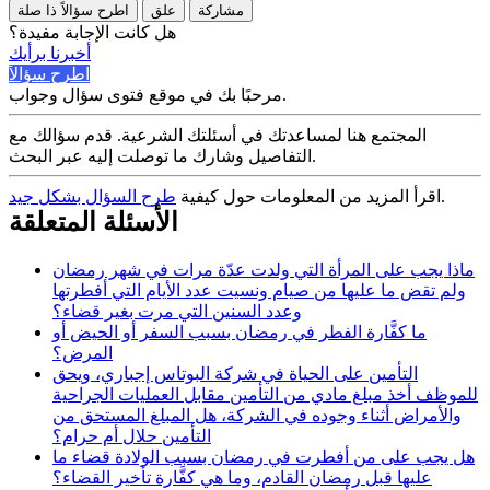
مشاركة
علق
اطرح سؤالاً ذا صلة
هل كانت الإجابة مفيدة؟
أخبرنا برأيك
اطرح سؤالاً
مرحبًا بك في موقع فتوى سؤال وجواب.
المجتمع هنا لمساعدتك في أسئلتك الشرعية. قدم سؤالك مع
التفاصيل وشارك ما توصلت إليه عبر البحث.
.
اقرأ المزيد من المعلومات حول كيفية
طرح السؤال بشكل جيد
الأسئلة المتعلقة
ماذا يجب على المرأة التي ولدت عدّة مرات في شهر رمضان
ولم تقض ما عليها من صيام ونسيت عدد الأيام التي أفطرتها
وعدد السنين التي مرت بغير قضاء؟
ما كفَّارة الفطر في رمضان بسبب السفر أو الحيض أو
المرض؟
التأمين على الحياة في شركة البوتاس إجباري، ويحق
للموظف أخذ مبلغ مادي من التأمين مقابل العمليات الجراحية
والأمراض أثناء وجوده في الشركة، هل المبلغ المستحق من
التأمين حلال أم حرام؟
هل يجب على من أفطرت في رمضان بسبب الولادة قضاء ما
عليها قبل رمضان القادم، وما هي كفَّارة تأخير القضاء؟