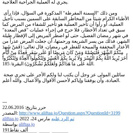
يجري له العملية الجراحية العلاجية.
ومن ذلك "السمنة المفرطة" المذكورة في السؤال، فإذا رأى
الأطباء الكرام شيئاً من المخاطر السابقة على السمين بسبب تأجيل
العملية، أو رأوا أن تأخير العملية هو تأخير للشفاء من المرض كما
سبق في تعداد الأخطار، فلا حرج في إجراء عمليات "قص المعدة"
في شهر رمضان الفضيل، حتى لو اضطر المريض إلى الإفطار طيلة
الشهر، فذلك من يسر الشريعة ورحمتها، أن جعلت المرض عذراً من
الأعذار المخففة والمبيحة للفطر في رمضان، قال تعالى: (فَمَنْ شَهِدَ
مِنْكُمُ الشَّهْرَ فَلْيَصُمْهُ وَمَنْ كَانَ مَرِيضًا أَوْ عَلَى سَفَرٍ فَعِدَّةٌ مِنْ أَيَّامٍ
أُخَرَ يُرِيدُ اللَّهُ بِكُمُ الْيُسْرَ وَلَا يُرِيدُ بِكُمُ الْعُسْرَ وَلِتُكْمِلُوا الْعِدَّةَ وَلِتُكَبِّرُوا
اللَّهَ عَلَى مَا هَدَاكُمْ وَلَعَلَّكُمْ تَشْكُرُونَ) البقرة/ 185.
سائلين المولى عز وجل أن يكتب لنا ولكم الأجر على تحري صحة
العبادة، وأن يوفقنا وإياكم لأحسن الأقوال والأعمال. والله أعلم.
---
حرر بتاريخ: 22.06.2016
http://www.aliftaa.jo/Question.aspx?QuestionId=3199
المصدر:
تم الرد عليه
مارس 24، 2022
aliftaa.jo
aliftaa.jo
بواسطة
191ألف
نقاط