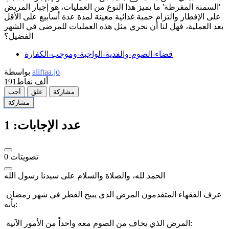
'السمنة المفرطة' ما يميز هذا النوع من العمليات، هو إجبار المريض
على الإفطار والتزام حمية غذائية معينة لمدة عدة أسابيع على الأقل
بعد العملية، فهل لنا أن نجري مثل هذه العمليات للمرضى في الشهر
الفضيل؟
قضاء-الصوم-والفدية-الواجبة-وموجب-الكفارة
aliftaa.jo
بواسطة
191ألف
نقاط
مشاركة
علق
أجب
مشاركة
عدد الإجابات:
1
تصويتات
0
الحمد لله، والصلاة والسلام على سيدنا رسول الله
عرف الفقهاء المتقدمون المرض الذي يبيح الفطر في شهر رمضان
بأنه:
المرض الذي يخاف من الصوم معه واحداً من الأمور الآتية: