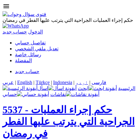
menu
حكم إجراء العمليات الجراحية التي يترتب عليها الفطر في رمضان
الدخول
حساب جديد
تفاصيل حسابي
تعديل ملفي الشخصي
رسائل خاصة
المفضلة
حساب جديد
فارسی
|
اردو
|
Indonesia
|
Türkçe
|
English
|
عربي
الرئيسية
ابحث
اسأل
نقاشات
حسابي
حكم إجراء العمليات
5537 -
الجراحية التي يترتب عليها الفطر
في رمضان