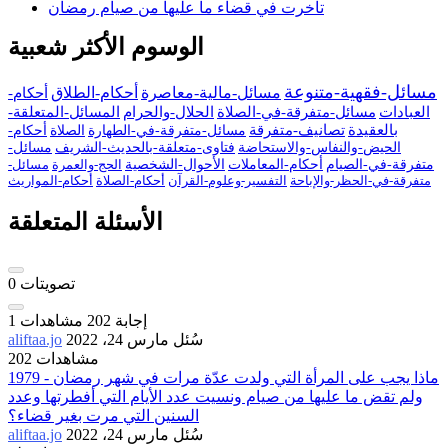
تأخرت في قضاء ما عليها من صيام رمضان
الوسوم الأكثر شعبية
مسائل-فقهية-متنوعة
مسائل-مالية-معاصرة
أحكام-الطلاق
أحكام-
العبادات
مسائل-متفرقة-في-الصلاة
الحلال-والحرام
المسائل-المتعلقة-
بالعقيدة
تصانيف-متفرقة
مسائل-متفرقة-في-الطهارة
الصلاة
أحكام-
الحيض-والنفاس-والاستحاضة
فتاوى-متعلقة-بالحديث-الشريف
مسائل-
متفرقة-في-الصيام
أحكام-المعاملات
الأحوال-الشخصية
الحج-والعمرة
مسائل-
متفرقة-في-الحظر-والإباحة
التفسير-وعلوم-القرآن
أحكام-الصلاة
أحكام-المواريث
الأسئلة المتعلقة
تصويتات
0
إجابة
202
مشاهدات
1
سُئل
مارس 24، 2022
aliftaa.jo
202 مشاهدات
1979 - ماذا يجب على المرأة التي ولدت عدّة مرات في شهر رمضان
ولم تقض ما عليها من صيام ونسيت عدد الأيام التي أفطرتها وعدد
السنين التي مرت بغير قضاء؟
سُئل
مارس 24، 2022
aliftaa.jo