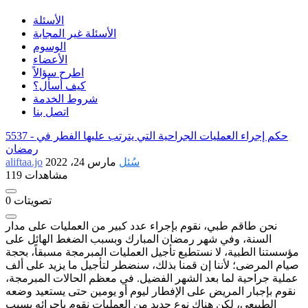
الأسئلة
الأسئلة غير المجابة
الوسوم
الأعضاء
اطرح سؤالاً
كيف أسأل؟
شروط الخدمة
اتصل بنا
حكم إجراء العمليات الجراحية التي يترتب عليها الفطر في
5537 -
رمضان
سُئل
مارس 24، 2022
aliftaa.jo
119 مشاهدات
تصويتات
0
نحن طاقم طبي، نقوم بإجراء عدد كبير من العمليات على مدار
السنة، وفي شهر رمضان المبارك وبسبب الضغط الهائل على
مؤسستنا الطبية، لا نستطيع تأجيل العمليات المبرمجة مسبقاً، بحجة
صيام المرضى؛ لأننا إن قمنا بذلك، سنضطر لتأجيل ما يزيد على ألف
عملية جراحية لما بعد الشهر الفضيل. في معظم الحالات المبرمجة،
نقوم بإجبار المريض على الإفطار ليوم أو يومين حتى يستعيد وضعه
الطبيعي، لكن هناك نوع جديد من العمليات نقوم بإجرائه بسبب