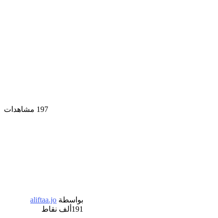
197 مشاهدات
بواسطة
aliftaa.jo
191ألف
نقاط