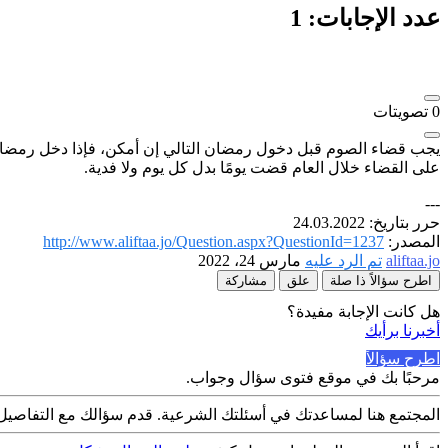
عدد الإجابات:
1
0
تصويتات
يجب قضاء الصوم قبل دخول رمضان التالي إن أمكن، فإذا دخل رمضان 
على القضاء خلال العام قضت يومًا بدل كل يوم ولا فدية.
---
حرر بتاريخ: 24.03.2022
المصدر:
http://www.aliftaa.jo/Question.aspx?QuestionId=1237
aliftaa.jo
تم الرد عليه
مارس 24، 2022
اطرح سؤالاً ذا صلة
علق
مشاركة
هل كانت الإجابة مفيدة؟
أخبرنا برأيك
اطرح سؤالاً
مرحبًا بك في موقع فتوى سؤال وجواب.
المجتمع هنا لمساعدتك في أسئلتك الشرعية. قدم سؤالك مع التفاصيل