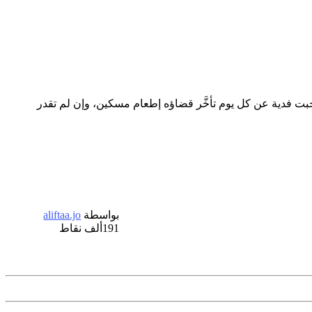
ت فدية عن كل يوم تأخَّر قضاؤه إطعام مسكين، وإن لم تقدر
بواسطة
aliftaa.jo
191ألف
نقاط