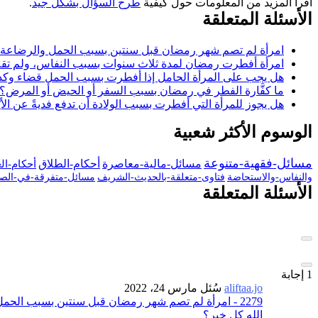
اقرأ المزيد من المعلومات حول كيفية
طرح السؤال بشكل جيد
.
الأسئلة المتعلقة
امرأة لم تصم شهر رمضان قبل سنتين بسبب الحمل والرضاعة، و
امرأة أفطرت رمضان لمدة ثلاث سنوات بسبب النفاس، ولم تقض
هل يجب على المرأة الحامل إذا أفطرت بسبب الحمل قضاء وكذ
ما كفَّارة الفطر في رمضان بسبب السفر أو الحيض أو المرض؟
هل يجوز للمرأة التي أفطرت بسبب الولادة أن تدفع فديةً عن الأيّ
الوسوم الأكثر شعبية
مسائل-فقهية-متنوعة
مسائل-مالية-معاصرة
أحكام-الطلاق
أحكام-ال
والنفاس-والاستحاضة
فتاوى-متعلقة-بالحديث-الشريف
مسائل-متفرقة-في-الصي
الأسئلة المتعلقة
1
إجابة
aliftaa.jo
سُئل
مارس 24، 2022
2279 - امرأة لم تصم شهر رمضان قبل سنتين بسبب الح
الله كل خير؟