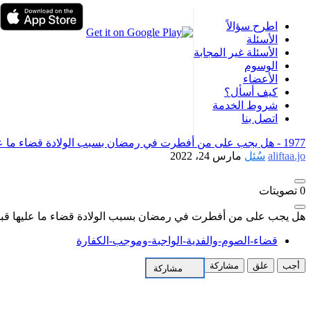
اطرح سؤالاً
الأسئلة
الأسئلة غير المجابة
الوسوم
الأعضاء
كيف أسأل؟
شروط الخدمة
اتصل بنا
1977 -
هل يجب على من أفطرت في رمضان بسبب الولادة قضاء ما عليها
aliftaa.jo
سُئل
مارس 24، 2022
0
تصويتات
هل يجب على من أفطرت في رمضان بسبب الولادة قضاء ما عليها قبل ر
قضاء-الصوم-والفدية-الواجبة-وموجب-الكفارة
أجب
علق
مشاركة
مشاركة