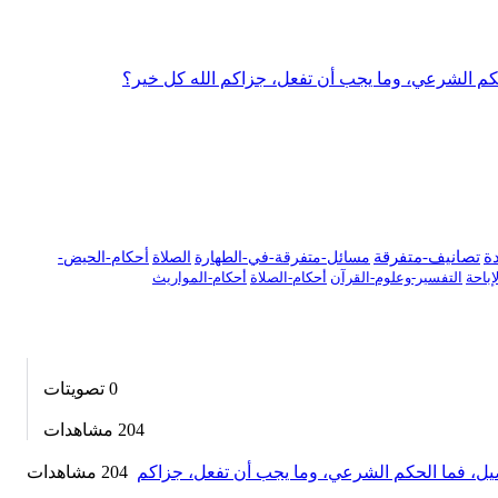
كم الشرعي، وما يجب أن تفعل، جزاكم الله كل خير؟
دة
تصانيف-متفرقة
مسائل-متفرقة-في-الطهارة
الصلاة
أحكام-الحيض-
باحة
التفسير-وعلوم-القرآن
أحكام-الصلاة
أحكام-المواريث
0
تصويتات
204
مشاهدات
ضيل، فما الحكم الشرعي، وما يجب أن تفعل، جزاكم
204 مشاهدات