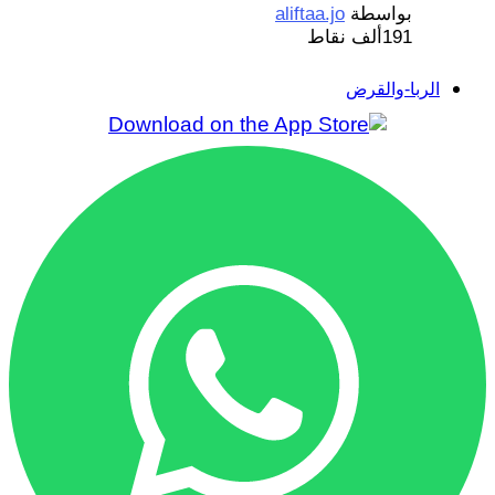
بواسطة
aliftaa.jo
191ألف
نقاط
الربا-والقرض