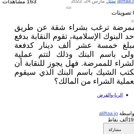
aliftaa.
سُئل
مارس 24، 2022
163 مشاهدات
تصويتات
مرضة ترغب بشراء شقة عن طريق
حد البنوك الإسلامية، تقوم النقابة بدفع
بلغ خمسة عشر ألف دينار كدفعة
ولى باسم البنك وذلك لتتم عملية
لشراء للممرضة. فهل يجوز للنقابة أن
كتب الشيك باسم البنك الذي سيقوم
عملية الشراء من المالك؟
الربا-والقرض
واسطة
aliftaa.jo
1ألف
نقاط
مشاركة