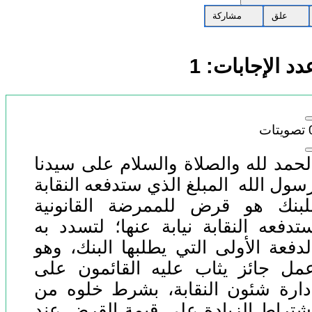
علق
مشاركة
دد الإجابات:
1
تصويتات
لحمد لله والصلاة والسلام على سيدنا
سول الله المبلغ الذي ستدفعه النقابة
لبنك هو قرض للممرضة القانونية
تدفعه النقابة نيابة عنها؛ لتسدد به
لدفعة الأولى التي يطلبها البنك، وهو
مل جائز يثاب عليه القائمون على
دارة شئون النقابة، بشرط خلوه من
شتراط الزيادة على قيمة القرض عند