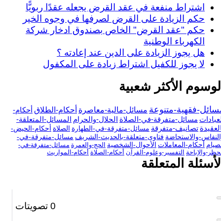
اشتراط منفعة في عقد القرض يجعله عقدًا ربويًّا
حكم الزيادة على القرض لصرفها في وجوه الخير
حكم "عقد القرض" الخاص بصندوق ادخار شركة
الكهرباء الوطنية
هل يجوز الزيادة على الدين عند إعادته ؟
لا يجوز للكفيل اشتراط زيادة على المكفول
لوسوم الأكثر شعبية
سائل-فقهية-متنوعة
مسائل-مالية-معاصرة
أحكام-الطلاق
أحكام-
عبادات
مسائل-متفرقة-في-الصلاة
الحلال-والحرام
المسائل-المتعلقة-
لعقيدة
تصانيف-متفرقة
مسائل-متفرقة-في-الطهارة
الصلاة
أحكام-الحيض-
لنفاس-والاستحاضة
فتاوى-متعلقة-بالحديث-الشريف
مسائل-متفرقة-في-
صيام
أحكام-المعاملات
الأحوال-الشخصية
الحج-والعمرة
مسائل-متفرقة-في-
حظر-والإباحة
التفسير-وعلوم-القرآن
أحكام-الصلاة
أحكام-المواريث
لأسئلة المتعلقة
0
تصويتات