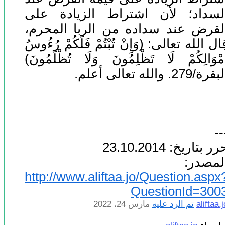
لسداد؛ لأن اشتراط الزيادة على
لقرض عند سداده من الربا المحرم،
ال الله تعالى: (وَإِنْ تُبْتُمْ فَلَكُمْ رُءُوسُ
َمْوَالِكُمْ لَا تَظْلِمُونَ وَلَا تُظْلَمُونَ)
قرة/279. والله تعالى أعلم.
--
ر بتاريخ: 23.10.2014
لمصدر:
http://www.aliftaa.jo/Question.aspx
QuestionId=300
aliftaa.j
تم الرد عليه
مارس 24، 2022