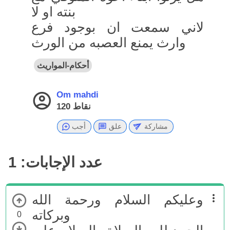
بنته او لا
لاني سمعت ان بوجود فرع
وارث يمنع العصبه من الورث
أحكام-المواريث
Om mahdi
نقاط
120
مشاركة
علق
أجب
عدد الإجابات:
1
وعليكم السلام ورحمة الله
وبركاته
0