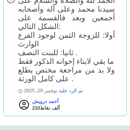
الحمد لله والصلاة والسلام على
سيدنا محمد وعلى آله وأصحابه
أجمعين وبعد فالقسمة على
الشكل التالي:
أولا: للزوجة الثمن لوجود الفرع
الوارث
ثانيا: للبنت النصف .
ما بقي لابناء إخوانه الذكور فقط
ولا بد من مراجعة مختص يطلع
على كامل الورثة .
تم الرد عليه
نوفمبر 29، 2025
أحمد درويش
210ألف
نقاط