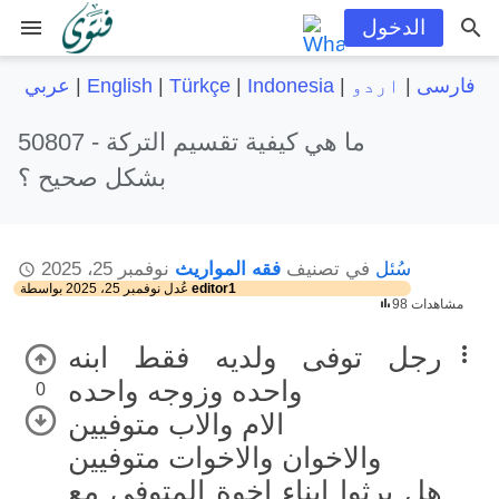
menu
الدخول
فارسی
|
اردو
|
Indonesia
|
Türkçe
|
English
|
عربي
ما هي كيفية تقسيم التركة
50807 -
بشكل صحيح ؟
سُئل
في تصنيف
فقه المواريث
نوفمبر 25، 2025
editor1
بواسطة
عُدل
نوفمبر 25، 2025
98 مشاهدات
رجل توفى ولديه فقط ابنه
واحده وزوجه واحده
0
الام والاب متوفيين
والاخوان والاخوات متوفيين
هل يرثوا ابناء اخوة المتوفي مع