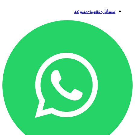
مسائل-فقهية-متنوعة