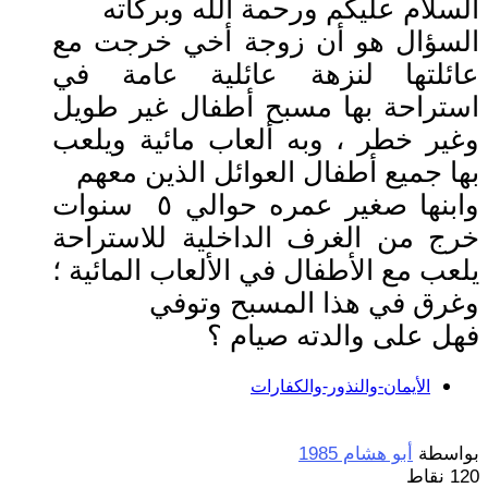
السلام عليكم ورحمة الله وبركاته
السؤال هو أن زوجة أخي خرجت مع
عائلتها لنزهة عائلية عامة في
استراحة بها مسبح أطفال غير طويل
وغير خطر ، وبه ألعاب مائية ويلعب
بها جميع أطفال العوائل الذين معهم
وابنها صغير عمره حوالي ٥ سنوات
خرج من الغرف الداخلية للاستراحة
يلعب مع الأطفال في الألعاب المائية ؛
وغرق في هذا المسبح وتوفي
فهل على والدته صيام ؟
الأيمان-والنذور-والكفارات
بواسطة
أبو هشام 1985
120
نقاط