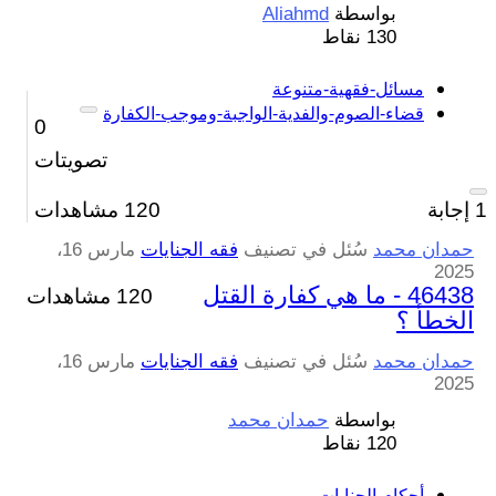
بواسطة
Aliahmd
130
نقاط
مسائل-فقهية-متنوعة
قضاء-الصوم-والفدية-الواجبة-وموجب-الكفارة
0
تصويتات
1
إجابة
120
مشاهدات
حمدان محمد
سُئل
في تصنيف
فقه الجنايات
مارس 16،
2025
46438 - ما هي كفارة القتل
120 مشاهدات
الخطأ ؟
حمدان محمد
سُئل
في تصنيف
فقه الجنايات
مارس 16،
2025
بواسطة
حمدان محمد
120
نقاط
أحكام-الجنايات