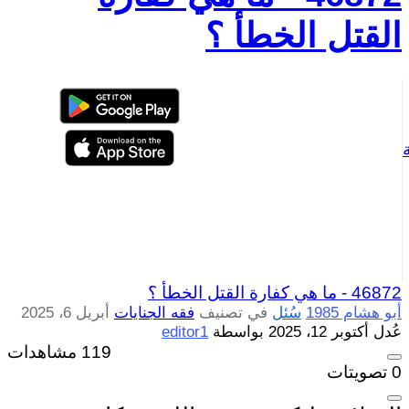
القتل الخطأ ؟
46872 -
ما هي كفارة القتل الخطأ ؟
أبو هشام 1985
سُئل
في تصنيف
فقه الجنايات
أبريل 6، 2025
عُدل
أكتوبر 12، 2025
بواسطة
editor1
119 مشاهدات
0
تصويتات