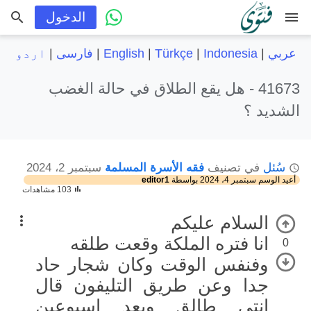
menu
الدخول
عربي
|
Indonesia
|
Türkçe
|
English
|
فارسی
|
اردو
41673 -
هل يقع الطلاق في حالة الغضب
الشديد ؟
سُئل
في تصنيف
فقه الأسرة المسلمة
سبتمبر 2، 2024
أعيد الوسم
سبتمبر 4، 2024
بواسطة
editor1
103 مشاهدات
السلام عليكم
انا فتره الملكة وقعت طلقه
0
وفنفس الوقت وكان شجار حاد
جدا وعن طريق التليفون قال
انتي طالق وبعد اسبوعين