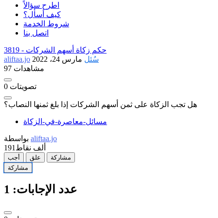
اطرح سؤالاً
كيف أسأل؟
شروط الخدمة
اتصل بنا
حكم زكاة أسهم الشركات
3819 -
سُئل
مارس 24، 2022
aliftaa.jo
97 مشاهدات
تصويتات
0
هل تجب الزكاة على ثمن أسهم الشركات إذا بلغ ثمنها النصاب؟
مسائل-معاصرة-في-الزكاة
aliftaa.jo
بواسطة
191ألف
نقاط
مشاركة
علق
أجب
مشاركة
عدد الإجابات:
1