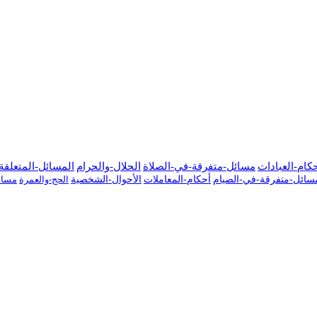
كام-العبادات
مسائل-متفرقة-في-الصلاة
الحلال-والحرام
المسائل-المتعلقة-
سائل-متفرقة-في-الصيام
أحكام-المعاملات
الأحوال-الشخصية
الحج-والعمرة
مسائ