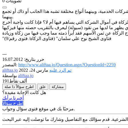
تصويتات
0
كات الخدمية، وبينهما أنواع مختلفة تشبه هذا الجانب أو ذاك أو تجمع
بينهما.
كاة في أموال الشركة التي يساهم فيها أم لا؟ فإذا كانت واجبة أخرج
"فتاوى الشيخ نوح علي سلمان" (فتاوى الزكاة/ فتوى رقم/9)
---
حرر بتاريخ: 16.07.2012
http://www.aliftaa.jo/Question.aspx?QuestionId=2259
المصدر:
تم الرد عليه
مارس 24، 2022
aliftaa.jo
aliftaa.jo
بواسطة
191ألف
نقاط
مشاركة
علق
اطرح سؤالاً ذا صلة
هل كانت الإجابة مفيدة؟
أخبرنا برأيك
اطرح سؤالاً
مرحبًا بك في موقع فتوى سؤال وجواب.