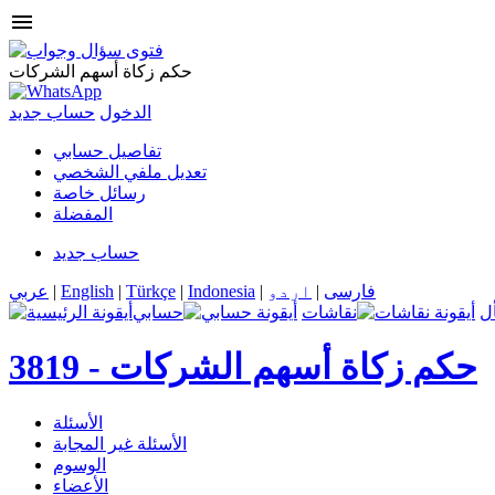
menu
حكم زكاة أسهم الشركات
الدخول
حساب جديد
تفاصيل حسابي
تعديل ملفي الشخصي
رسائل خاصة
المفضلة
حساب جديد
فارسی
|
اردو
|
Indonesia
|
Türkçe
|
English
|
عربي
ل
نقاشات
حسابي
حكم زكاة أسهم الشركات
3819 -
الأسئلة
الأسئلة غير المجابة
الوسوم
الأعضاء