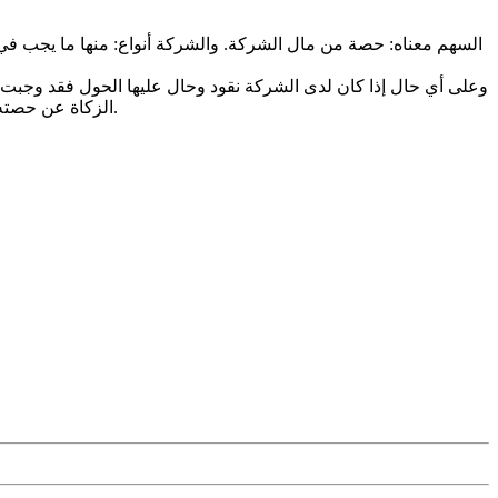
السهم معناه: حصة من مال الشركة. والشركة أنواع: منها ما يجب في مال
وعلى أي حال إذا كان لدى الشركة نقود وحال عليها الحول فقد وجبت في
الزكاة عن حصته من هذه الشركة، كما لا بد من الاطلاع على البيان السنوي للشركة الذي يظهر ما لديها من نقود (سيولة) ليعرف بالتقريب حصته منها فيزكيها.