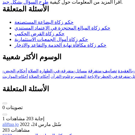
.
اقرأ المزيد من المعلومات حول كيفية
طرح السؤال بشكل جيد
الأسئلة المتعلقة
حكم زكاة البضاعة المستصنعة
حكم زكاة المبالغ المحتجزة في الاعتماد المستندي
حكم زكاة القرض الحكمي
حكم زكاة أموال الجمعيات الاستثمارية
حكم زكاة مكافأة نهاية الخدمة والتقاعد والادخار
الوسوم الأكثر شعبية
بالعقيدة
تصانيف-متفرقة
مسائل-متفرقة-في-الطهارة
الصلاة
أحكام-الحيض-
ل-متفرقة-في-الحظر-والإباحة
التفسير-وعلوم-القرآن
أحكام-الصلاة
أحكام-المواريث
الأسئلة المتعلقة
تصويتات
0
إجابة
203
مشاهدات
1
سُئل
مارس 24، 2022
aliftaa.jo
203 مشاهدات