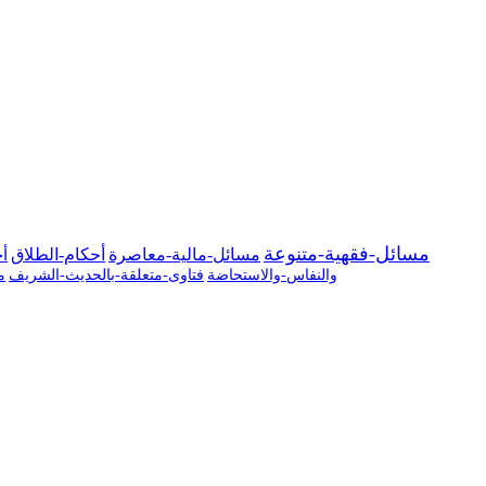
مسائل-فقهية-متنوعة
مسائل-مالية-معاصرة
أحكام-الطلاق
أح
والنفاس-والاستحاضة
فتاوى-متعلقة-بالحديث-الشريف
م