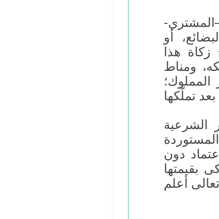
–المشتري-
ضائع، أو
زكاة هذا
كه، ومناط
 المملوك؛
ر الشرعية
المستوردة
عتماد دون
ى بقيمتها