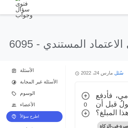
الاعتماد المستندي
6095 -
الأسئلة
سُئل
مارس 24، 2022
الأسئلة غير المجابة
الوسوم
ي، فأدفع
ولُ قبل أن
0
الأعضاء
ا المبلغ؟
اطرح سؤالاً
رة-في-الزكاة