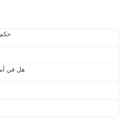
5629
3267 - هل 