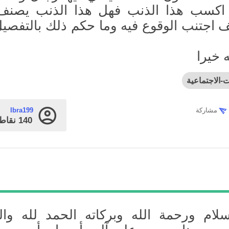
ن اكسب هذا الذنب فهل هذا الذنب يصن
يف اجتنب الوقوع فيه وما حكم ذلك بالتفصي
 خيرا
ت-الاجتماعية
مشاركة
Ibra199
140
نقاط
لام ورحمة الله وبركاته الحمد لله وال