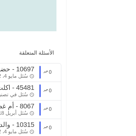
الأسئلة المتعلقة
10697 - حضور زفاف صديق نصراني
0
سُئل
مايو 4، 2022
45481 - اكلت في حفل زفاف من دون دعوة
0
سُئل
في تصن
8067 - أم غضبت على ابنتها لمشاركتها في حفل خطوبة بعد وفاة زوجها
0
سُئل
أبريل 18، 2022
10315 - والده مصر على إقامة حفل زفافه بمنكرات
0
سُئل
مايو 4، 2022