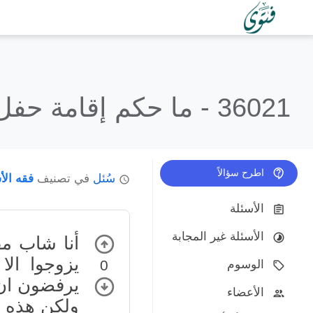
36021 -
ما حكم إقامة حفل
اطرح سؤالاً
سُئل
في تصنيف
فقه الأ
الأسئلة
الأسئلة غير المجابة
أنا شاب مق
يزوجوا ال
0
الوسوم
يرفضون ان
الأعضاء
ولكن هذه ا