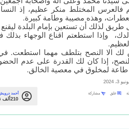
ى سيدنا محمد وعلى آله وأصحابه أجمعين 
 فالعرس المختلط منكر عظيم، إذ النساء
عطرات، وهذه مصيبة وطامة كبيرة.
طريق لذلك أن تستعين بإمام البلدة ليقنع 
ك، وإذا استطعتم اقناع الوجهاء بذلك ف
لعظيم.
 لك الا النصح بتلطف مهما استطعت. في
النصح، إذا كان لك القدرة على عدم الحضور
 طاعة لمخلوق في معصية الخالق.
نيو 3، 2024
علق
مشاركة
أحمد درويش
210ألف
ن