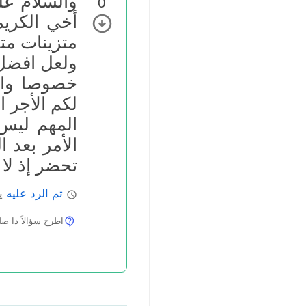
والسلام عل
0
أخي الكريم
متزينات مت
ولعل افضل 
خصوصا والد
لكم الأجر ا
المهم ليس
الأمر بعد 
تحضر إذ لا
تم الرد عليه
يو
اطرح سؤالاً ذا صلة