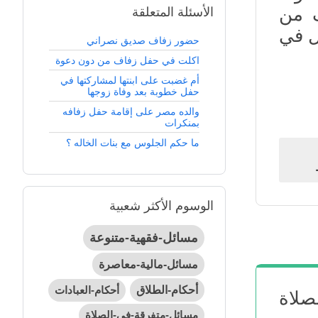
ف من
الأسئلة المتعلقة
ل في
حضور زفاف صديق نصراني
اكلت في حفل زفاف من دون دعوة
أم غضبت على ابنتها لمشاركتها في
حفل خطوبة بعد وفاة زوجها
والده مصر على إقامة حفل زفافه
بمنكرات
ما حكم الجلوس مع بنات الخاله ؟
الوسوم الأكثر شعبية
مسائل-فقهية-متنوعة
مسائل-مالية-معاصرة
أحكام-الطلاق
أحكام-العبادات
صلاة
مسائل-متفرقة-في-الصلاة