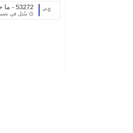
53272 - ما حكم الجلوس مع بنات الخاله ؟
0
سُئل
في تصن