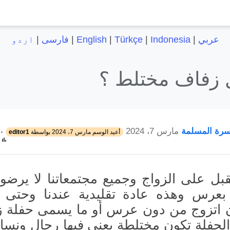
عربي
|
Indonesia
|
Türkçe
|
English
|
فارسی
|
اردو
 زفاف مختلط ؟
سرة المسلمة
مارس 7، 2024
أعيد الوسم
مارس 7، 2024
بواسطة
editor1
بل على الزواج وجميع مجتمعاتنا لا يرضو
ا بعرس وهذه عادة تقليدية عندنا وحتى 
 اتزوج من دون عرس أو ما يسمى حفلة 
لحفلة تكون مختلطة يعني فيها رجال ونساء 