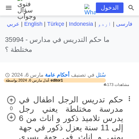
menu
الدخول
فارسی
|
اردو
|
Indonesia
|
Türkçe
|
English
|
عربي
ما حكم التدريس في مدارس
35994 -
مختلطة ؟
سُئل
في تصنيف
أحكام عامة
مارس 6، 2024
editor1
بواسطة
عُدل
مارس 6، 2024
173 مشاهدات
حكم تدريس الرجل اطفال في
مدرسة مختلطة يعني رجل
0
يدرس تلاميذ ذكور و اناث من 6
إلى 11 سنة يعزل ذكور في جهة
يمنى و اناث في جهة يسرى