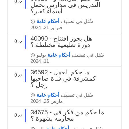
0
التدريس في مدارس تحمل
أسماء كفار؟
سُئل
في تصنيف
أحكام عامة
فبراير 21، 2024
40090 - هل يجوز افتتاح
0
دورة تعليمية مختلطة ؟
سُئل
في تصنيف
أحكام عامة
يوليو
11، 2024
36592 - ما حكم العمل
0
كمشرفة في قناة صاحبها
رجل ؟
سُئل
في تصنيف
أحكام عامة
مارس 25، 2024
34675 - ما حكم من فكر في
0
محارمه بشهوة ؟
سُئل
في تصنيف
أحكام عامة
يناير