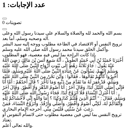
عدد الإجابات:
1
تصويتات
0
بسم الله والحمد لله والصلاة والسلام على سيدنا رسول الله وعلى
آله وصحبه وسلم، أما بعد.
ترويح النفس أو الاقتصاد في الطاعة مطلوب ووجه إليه سيد البشر
وأكمل الخلق سيدنا محمد رسول الله صلى الله عليه وسلم.
إذا كانت الراحة بما ليس فيه معصية، فهو المطلوب،
أَخْبَرَنَا حُمَيْدُ بْنُ أَبِي حُمَيْدٍ الطَّوِيلُ ، أَنَّهُ سَمِعَ أَنَسَ بْنَ مَالِكٍ رَضِيَ اللَّهُ
عَنْهُ يَقُولُ : جَاءَ ثَلَاثَةُ رَهْطٍ إِلَى بُيُوتِ أَزْوَاجِ النَّبِيِّ صَلَّى اللَّهُ عَلَيْهِ
وَسَلَّمَ إِلَيْهِمْ، يَسْأَلُونَ عَنْ عِبَادَةِ النَّبِيِّ صَلَّى اللَّهُ عَلَيْهِ وَسَلَّمَ، فَلَمَّا
أُخْبِرُوا كَأَنَّهُمْ تَقَالُّوهَا ، فَقَالُوا : وَأَيْنَ نَحْنُ مِنَ النَّبِيِّ صَلَّى اللَّهُ عَلَيْهِ
وَسَلَّمَ، قَدْ غُفِرَ لَهُ مَا تَقَدَّمَ مِنْ ذَنْبِهِ وَمَا تَأَخَّرَ ؟ قَالَ أَحَدُهُمْ : أَمَّا أَنَا
فَإِنِّي أُصَلِّي اللَّيْلَ أَبَدًا. وَقَالَ آخَرُ : أَنَا أَصُومُ الدَّهْرَ وَلَا أُفْطِرُ. وَقَالَ آخَرُ
: أَنَا أَعْتَزِلُ النِّسَاءَ فَلَا أَتَزَوَّجُ أَبَدًا. فَجَاءَ رَسُولُ اللَّهِ صَلَّى اللَّهُ عَلَيْهِ
وَسَلَّمَ، فَقَالَ : " أَنْتُمُ الَّذِينَ قُلْتُمْ كَذَا وَكَذَا ؟ أَمَا وَاللَّهِ إِنِّي لَأَخْشَاكُمْ لِلَّهِ
وَأَتْقَاكُمْ لَهُ، لَكِنِّي أَصُومُ وَأُفْطِرُ، وَأُصَلِّي وَأَرْقُدُ، وَأَتَزَوَّجُ النِّسَاءَ، فَمَنْ
رَغِبَ عَنْ سُنَّتِي فَلَيْسَ مِنِّي. أخرجه الإمام البخاري.
ترويح النفس بما ليس فين معصية مطلوب حتى لاتسأم النفوس أو
تعتاد.
والله تعالى أعلم.