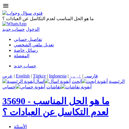
menu
ما هو الحل المناسب لعدم التكاسل عن العبادات ؟
الدخول
حساب جديد
تفاصيل حسابي
تعديل ملفي الشخصي
رسائل خاصة
المفضلة
حساب جديد
فارسی
|
اردو
|
Indonesia
|
Türkçe
|
English
|
عربي
الرئيسية
ابحث
اسأل
نقاشات
حسابي
ما هو الحل المناسب
35690 -
لعدم التكاسل عن العبادات ؟
الأسئلة