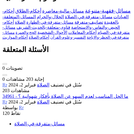
مسائل-فقهية-متنوعة
مسائل-مالية-معاصرة
أحكام-الطلاق
أحكام-
العبادات
مسائل-متفرقة-في-الصلاة
الحلال-والحرام
المسائل-المتعلقة-
بالعقيدة
تصانيف-متفرقة
مسائل-متفرقة-في-الطهارة
الصلاة
أحكام-
الحيض-والنفاس-والاستحاضة
فتاوى-متعلقة-بالحديث-الشريف
مسائل-
متفرقة-في-الصيام
أحكام-المعاملات
الأحوال-الشخصية
الحج-والعمرة
مسائل-
متفرقة-في-الحظر-والإباحة
التفسير-وعلوم-القرآن
أحكام-الصلاة
أحكام-المواريث
الأسئلة المتعلقة
تصويتات
0
إجابة
203
مشاهدات
0
سُئل
في تصنيف
الصلاة
فبراير 2، 2024
Rr
203 مشاهدات
34961 - ما الحل المناسب لعدم السهو عن الصلاة بأفكار شهوانية ؟
سُئل
في تصنيف
الصلاة
فبراير 2، 2024
Rr
Rr
بواسطة
نقاط
120
مسائل-متفرقة-في-الصلاة