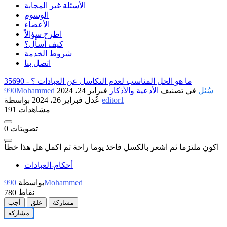
الأسئلة غير المجابة
الوسوم
الأعضاء
اطرح سؤالاً
كيف أسأل؟
شروط الخدمة
اتصل بنا
ما هو الحل المناسب لعدم التكاسل عن العبادات ؟
35690 -
سُئل
في تصنيف
الأدعية والأذكار
فبراير 24، 2024
990Mohammed
editor1
بواسطة
عُدل
فبراير 26، 2024
191 مشاهدات
تصويتات
0
اكون ملتزما ثم اشعر بالكسل فاخذ يوما راحة ثم اكمل هل هذا خطأ
أحكام-العبادات
990Mohammed
بواسطة
نقاط
780
مشاركة
علق
أجب
مشاركة