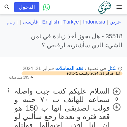
menu
الدخول
عربي
|
Indonesia
|
Türkçe
|
English
|
فارسی
|
اردو
35518 -
هل يجوز أخذ زيادة في ثمن
الشيء الذي سأشتريه لرفيقي ؟
سُئل
في تصنيف
فقه المعاملات
فبراير 21، 2024
عُدل
فبراير 21، 2024
بواسطة
editor1
195 مشاهدات
السلام عليكم كنت جبت واصله
سماعه للهاتف ب ٧٠ جنيه و
0
قولت لصديقي انها ب 150 هو
قعد فتره و بعدها رجع سألني لو
ان انا اقدر اجبهالوا قولتله