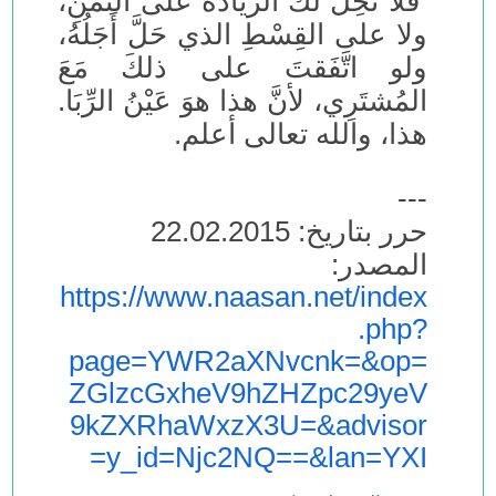
فلا تَحِلُّ لَكَ الزِّيَادَةُ على الثَّمَنِ،
ولا على القِسْطِ الذي حَلَّ أَجَلُهُ،
ولو اتَّفَقتَ على ذلكَ مَعَ
المُشتَرِي، لأنَّ هذا هوَ عَيْنُ الرِّبَا.
هذا، والله تعالى أعلم.
---
حرر بتاريخ: 22.02.2015
المصدر:
https://www.naasan.net/index
.php?
page=YWR2aXNvcnk=&op=
ZGlzcGxheV9hZHZpc29yeV
9kZXRhaWxzX3U=&advisor
y_id=Njc2NQ==&lan=YXI=