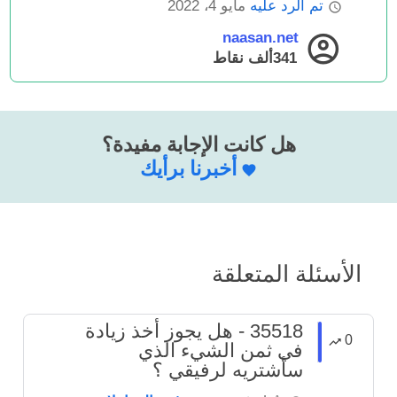
تم الرد عليه
مايو 4، 2022
naasan.net
341ألف
نقاط
هل كانت الإجابة مفيدة؟
أخبرنا برأيك
الأسئلة المتعلقة
35518 - هل يجوز أخذ زيادة
0
في ثمن الشيء الذي
سأشتريه لرفيقي ؟