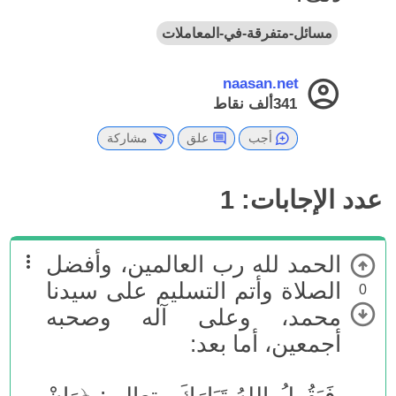
مسائل-متفرقة-في-المعاملات
naasan.net
341ألف
نقاط
أجب
علق
مشاركة
عدد الإجابات:
1
الحمد لله رب العالمين، وأفضل
الصلاة وأتم التسليم على سيدنا
0
محمد، وعلى آله وصحبه
أجمعين، أما بعد: