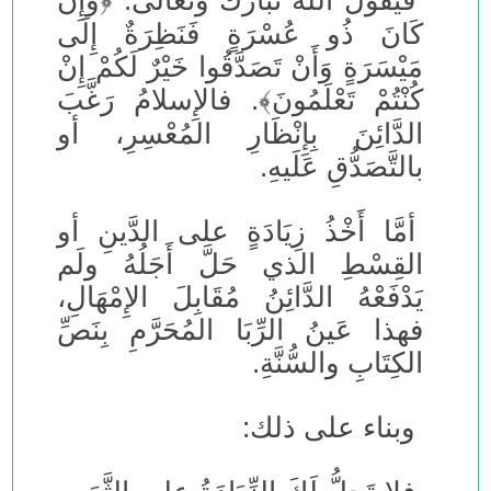
فَيَقُولُ اللهُ تَبَارَكَ وتعالى: ﴿وَإِنْ
كَانَ ذُو عُسْرَةٍ فَنَظِرَةٌ إِلَى
مَيْسَرَةٍ وَأَنْ تَصَدَّقُوا خَيْرٌ لَكُمْ إِنْ
كُنْتُمْ تَعْلَمُونَ﴾. فالإِسلامُ رَغَّبَ
الدَّائِنَ بِإِنْظَارِ المُعْسِرِ، أو
بالتَّصَدُّقِ عَلَيهِ.
أمَّا أَخْذُ زِيَادَةٍ على الدَّينِ أو
القِسْطِ الذي حَلَّ أَجَلُهُ ولَم
يَدْفَعْهُ الدَّائِنُ مُقَابِلَ الإِمْهَالِ،
فهذا عَينُ الرِّبَا المُحَرَّمِ بِنَصِّ
الكِتَابِ والسُّنَّةِ.
وبناء على ذلك: