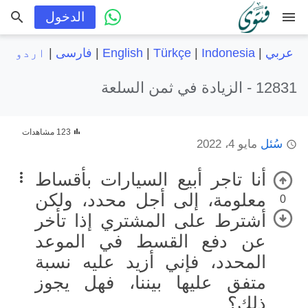
menu
الدخول
عربي
|
Indonesia
|
Türkçe
|
English
|
فارسی
|
اردو
12831 -
الزيادة في ثمن السلعة
123 مشاهدات
سُئل
مايو 4، 2022
أنا تاجر أبيع السيارات بأقساط
معلومة، إلى أجل محدد، ولكن
0
أشترط على المشتري إذا تأخر
عن دفع القسط في الموعد
المحدد، فإني أزيد عليه نسبة
متفق عليها بيننا، فهل يجوز
ذلك؟