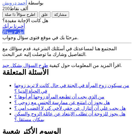
بواسطة
أحمد درويش
210ألف
نقاط
مشاركة
علق
اطرح سؤالاً ذا صلة
هل كانت الإجابة مفيدة؟
أخبرنا برأيك
اطرح سؤالاً
مرحبًا بك في موقع فتوى سؤال وجواب.
المجتمع هنا لمساعدتك في أسئلتك الشرعية. قدم سؤالك مع
التفاصيل وشارك ما توصلت إليه عبر البحث.
.
اقرأ المزيد من المعلومات حول كيفية
طرح السؤال بشكل جيد
الأسئلة المتعلقة
من سيكون زوج المرأة في الجنة في حال كانت لا تريد زوجها
في الحياة الدنيا ؟
من الذي يجب أن تطيعه المرأة زوجها أم أبوها ؟
هل يجوز أن امتنع عن ممارسة الجنس مع زوجي ؟
هل يجب علي أن أتنازل عن حقي لأخي كي لا أغضب امي ؟
هل يجوز للزوجة أن تطلب الابتعاد عن عائلة الزوج والسكن
بمكان مستقل؟
الوسوم الأكثر شعبية