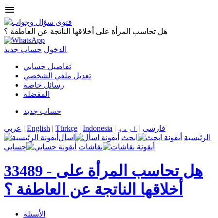
menu
هل تحاسب المرأة على أخلاقها الناتجة عن العاطفة ؟
الدخول
حساب جديد
تفاصيل حسابي
تعديل ملفي الشخصي
رسائل خاصة
المفضلة
حساب جديد
فارسی
|
اردو
|
Indonesia
|
Türkçe
|
English
|
عربي
الرئيسية
ابحث
اسأل
نقاشات
حسابي
هل تحاسب المرأة على
33489 -
أخلاقها الناتجة عن العاطفة ؟
الأسئلة