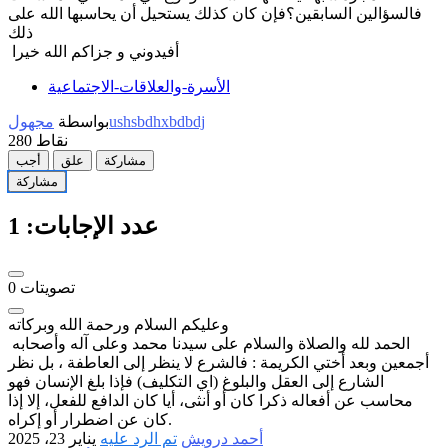
فالسؤالين السابقين؟فإن كان كذلك يستحيل أن يحاسبها الله على
ذلك
أفيدوني و جزاكم الله خيرا
الأسرة-والعلاقات-الاجتماعية
مجهولushsbdhxbdbdj
بواسطة
نقاط
280
مشاركة
علق
أجب
مشاركة
عدد الإجابات:
1
تصويتات
0
وعليكم السلام ورحمة الله وبركاته
الحمد لله والصلاة والسلام على سيدنا محمد وعلى آله وأصحابه
أجمعين وبعد أختي الكريمة : فالشرع لا ينظر إلى العاطفة ، بل نظر
الشارع إلى العقل والبلوغ (اي التكليف) فإذا بلغ الإنسان فهو
محاسب عن أفعاله ذكرا كان أو أنثى، أيا كان الدافع للفعل، إلا إذا
كان عن اضطرار أو إكراه.
أحمد درويش
تم الرد عليه
يناير 23، 2025