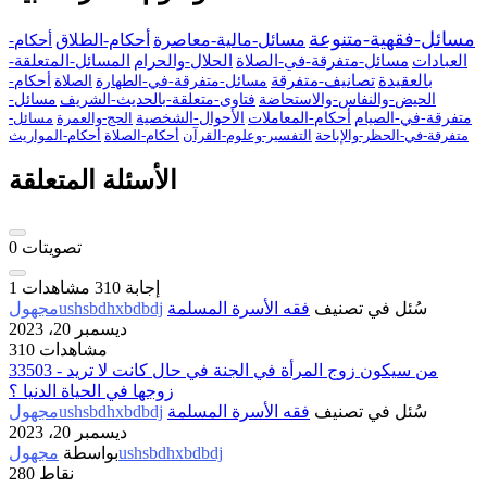
مسائل-فقهية-متنوعة
مسائل-مالية-معاصرة
أحكام-الطلاق
أحكام-
العبادات
مسائل-متفرقة-في-الصلاة
الحلال-والحرام
المسائل-المتعلقة-
بالعقيدة
تصانيف-متفرقة
مسائل-متفرقة-في-الطهارة
الصلاة
أحكام-
الحيض-والنفاس-والاستحاضة
فتاوى-متعلقة-بالحديث-الشريف
مسائل-
متفرقة-في-الصيام
أحكام-المعاملات
الأحوال-الشخصية
الحج-والعمرة
مسائل-
متفرقة-في-الحظر-والإباحة
التفسير-وعلوم-القرآن
أحكام-الصلاة
أحكام-المواريث
الأسئلة المتعلقة
تصويتات
0
إجابة
310
مشاهدات
1
سُئل
في تصنيف
فقه الأسرة المسلمة
مجهولushsbdhxbdbdj
ديسمبر 20، 2023
310 مشاهدات
33503 - من سيكون زوج المرأة في الجنة في حال كانت لا تريد
زوجها في الحياة الدنيا ؟
سُئل
في تصنيف
فقه الأسرة المسلمة
مجهولushsbdhxbdbdj
ديسمبر 20، 2023
مجهولushsbdhxbdbdj
بواسطة
نقاط
280