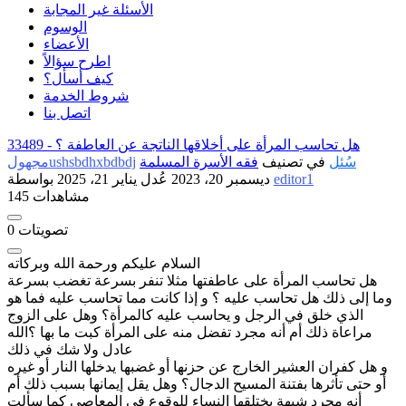
الأسئلة غير المجابة
الوسوم
الأعضاء
اطرح سؤالاً
كيف أسأل؟
شروط الخدمة
اتصل بنا
هل تحاسب المرأة على أخلاقها الناتجة عن العاطفة ؟
33489 -
سُئل
في تصنيف
فقه الأسرة المسلمة
مجهولushsbdhxbdbdj
editor1
بواسطة
ديسمبر 20، 2023
عُدل
يناير 21، 2025
145 مشاهدات
تصويتات
0
السلام عليكم ورحمة الله وبركاته
هل تحاسب المرأة على عاطفتها مثلا تنفر بسرعة تغضب بسرعة
وما إلى ذلك هل تحاسب عليه ؟ و إذا كانت مما تحاسب عليه فما هو
الذي خلق في الرجل و يحاسب عليه كالمرأة؟ وهل على الزوج
مراعاة ذلك أم أنه مجرد تفضل منه على المرأة كبت ما بها ؟الله
عادل ولا شك في ذلك
و هل كفران العشير الخارج عن حزنها أو غضبها يدخلها النار أو غيره
أو حتى تأثرها بفتنة المسيح الدجال؟ وهل يقل إيمانها بسبب ذلك أم
أنه مجرد شبهة يختلقها النساء للوقوع في المعاصي كما سألت