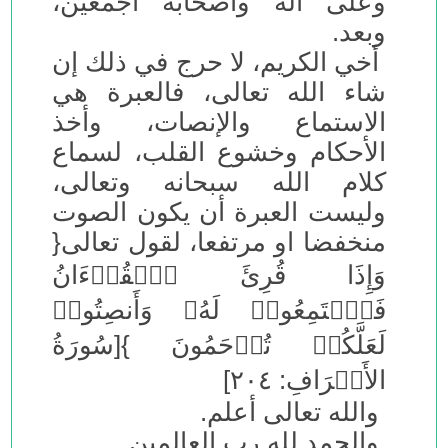
وعلى آله وأصحابه أجمعين،
وبعد.
أخي الكريم، لا حرج في ذلك إن
شاء الله تعالى، فالعبرة هي
الاستماع والإنصات، وأخذ
الأحكام وخشوع القلب، لسماع
كلام الله سبحانه وتعالى،
وليست العبرة أن يكون الصوت
منخفضا او مرتفعا، لقول تعالى{
وَإِذَا قُرِئَ ٱلۡقُرۡءَانُ
فَٱسۡتَمِعُوا۟ لَهُۥ وَأَنصِتُوا۟
لَعَلَّكُمۡ تُرۡحَمُونَ }[سُورَةُ
الأَعۡرَافِ: ٢٠٤]
والله تعالى أعلم.
والحمد لله رب العالمين.