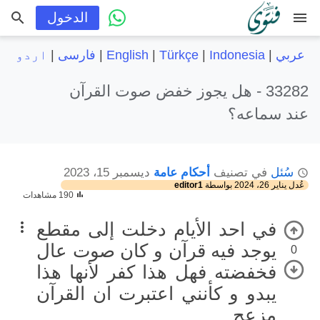
menu
الدخول
عربي
|
Indonesia
|
Türkçe
|
English
|
فارسی
|
اردو
33282 -
هل يجوز خفض صوت القرآن
عند سماعه؟
سُئل
في تصنيف
أحكام عامة
ديسمبر 15، 2023
عُدل
يناير 26، 2024
بواسطة
editor1
190 مشاهدات
في احد الأيام دخلت إلى مقطع
يوجد فيه قرآن و كان صوت عال
0
فخفضته فهل هذا كفر لأنها هذا
يبدو و كأنني اعتبرت ان القرآن
مزعج