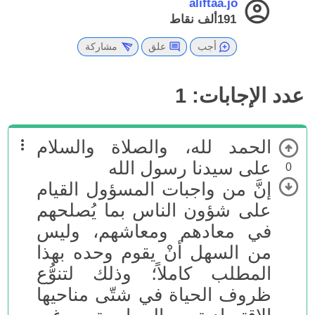
aliftaa.jo
191ألف
نقاط
أجب
علق
مشاركة
عدد الإجابات:
1
الحمد لله، والصلاة والسلام
على سيدنا رسول الله
0
إنَّ من واجبات المسؤول القيام
على شؤون الناس بما يُصلحهم
في معادهم ومعاشهم، وليس
من السهل أنْ يقوم وحده بهذا
المطلب كاملاً؛ وذلك لتنوُّع
ظروف الحياة في شتّى مناحيها