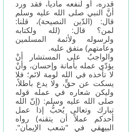
قدره، أو لنفعه مادياً، فقد ورد
أنَّ النبي صلى الله عليه وسلم
قال: (الدّين النصيحة)، قلنا:
لمن؟ قال: (لله ولكتابه
ولرسوله ولأئمة المسلمين
وعامتهم) متفق عليه.
والواجبُ على المستشار أنْ
يؤدّي عمله بأمانة وإحسان، وأنْ
لا تأخذه في الله لومة لائم؛ فلا
يسكت عن حقٍّ، ولا يدع باطلاً،
وليكن شعاره في عمله قوله
صلى الله عليه وسلم: (إنّ الله
تبارك وتعالى يُحبُّ إذا عمل
أحدكم عملاً أن يتقنه) رواه
البيهقي في "شعب الإيمان".