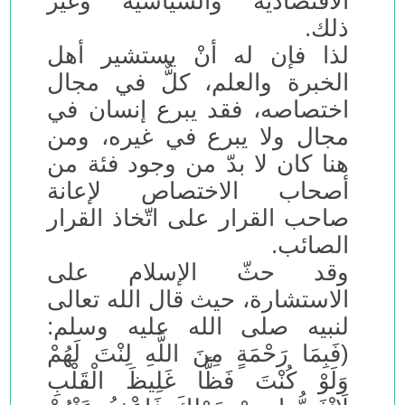
الاقتصادية والسياسية وغير
ذلك.
لذا فإن له أنْ يستشير أهل
الخبرة والعلم، كلٌّ في مجال
اختصاصه، فقد يبرع إنسان في
مجال ولا يبرع في غيره، ومن
هنا كان لا بدّ من وجود فئة من
أصحاب الاختصاص لإعانة
صاحب القرار على اتّخاذ القرار
الصائب.
وقد حثّ الإسلام على
الاستشارة، حيث قال الله تعالى
لنبيه صلى الله عليه وسلم:
(فَبِمَا رَحْمَةٍ مِنَ اللَّهِ لِنْتَ لَهُمْ
وَلَوْ كُنْتَ فَظًّا غَلِيظَ الْقَلْبِ