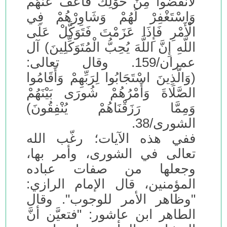
لَانْفَضُّوا مِنْ حَوْلِكَ فَاعْفُ عَنْهُمْ
وَاسْتَغْفِرْ لَهُمْ وَشَاوِرْهُمْ فِي
الْأَمْرِ فَإِذَا عَزَمْتَ فَتَوَكَّلْ عَلَى
اللَّهِ إِنَّ اللَّهَ يُحِبُّ الْمُتَوَكِّلِينَ) آل
عمران/159. وقال تعالى:
(وَالَّذِينَ اسْتَجَابُوا لِرَبِّهِمْ وَأَقَامُوا
الصَّلَاةَ وَأَمْرُهُمْ شُورَى بَيْنَهُمْ
وَمِمَّا رَزَقْنَاهُمْ يُنْفِقُونَ)
الشورى/38.
ففي هذه الآيات؛ رغّب الله
تعالى في الشورى، وأمر بها،
وجعلها من صفات عباده
المؤمنين، قال الإمام الرازي:
"وظاهر الأمر للوجوب". وقال
الطاهر ابن عاشور: "فتعيَّن أنَّ