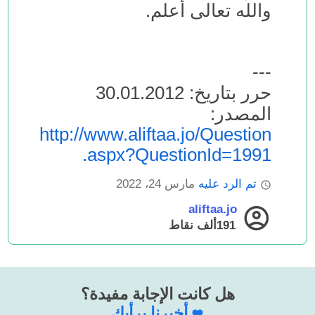
والله تعالى أعلم.
---
حرر بتاريخ: 30.01.2012
المصدر:
http://www.aliftaa.jo/Question
.aspx?QuestionId=1991
تم الرد عليه
مارس 24، 2022
aliftaa.jo
191ألف
نقاط
هل كانت الإجابة مفيدة؟
أخبرنا برأيك