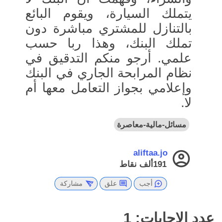
يتملك السيارة، ويقوم البائع
بالتنازل للمشتري مباشرة دون
تملك البنك، وهذا ربا حسب
علمي. أرجو منكم التدقيق في
نظام المرابحة الجاري في البنك
وإعلامي بجواز التعامل معها أم
لا.
مسائل-مالية-معاصرة
aliftaa.jo
191ألف
نقاط
أجب
علق
مشاركة
عدد الإجابات:
1