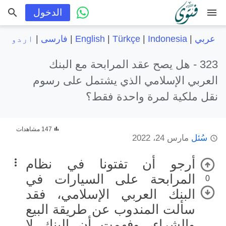
menu
الدخول
عربي
|
Indonesia
|
Türkçe
|
English
|
فارسی
|
اردو
323 -
هل يصح عقد المرابحة مع البنك
العربي الإسلامي الذي يشتمل على رسوم
نقل ملكية لمرة واحدة فقط؟
147 مشاهدات
سُئل
مارس 24، 2022
أرجو أن تفتونا في نظام
المرابحة على السيارات في
0
البنك العربي الإسلامي، فقد
سألت المندوب عن طريقة البيع
والشراء، وفهمت أن البنك لا