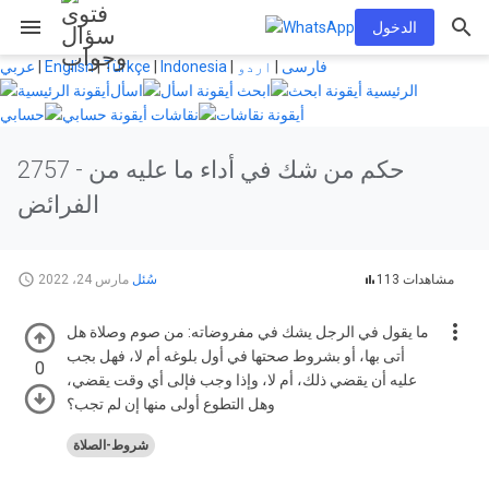
menu
الدخول
فارسی
|
اردو
|
Indonesia
|
Türkçe
|
English
|
عربي
الرئيسية
ابحث
اسأل
نقاشات
حسابي
حكم من شك في أداء ما عليه من
2757 -
الفرائض
113 مشاهدات
سُئل
مارس 24، 2022
ما يقول في الرجل يشك في مفروضاته: من صوم وصلاة هل
أتى بها، أو بشروط صحتها في أول بلوغه أم لا، فهل بجب
0
عليه أن يقضي ذلك، أم لا، وإذا وجب فإلى أي وقت يقضي،
وهل التطوع أولى منها إن لم تجب؟
شروط-الصلاة