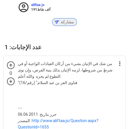
aliftaa.jo
191ألف
نقاط
مشاركة
عدد الإجابات:
1
من شك في الإتيان بشيء من أركان العبادات الواجبة أو في
شرطٍ من شروطها، لزمه الإتيان بذلك بنية الفرض، وإن نوى
0
التطوع لم يجزه. والله أعلم.
"فتاوى العز بن عبد السلام" (رقم/16)
---
حرر بتاريخ: 06.06.2011
http://www.aliftaa.jo/Question.aspx?
المصدر:
QuestionId=1655