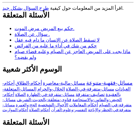
.
اقرأ المزيد من المعلومات حول كيفية
طرح السؤال بشكل جيد
الأسئلة المتعلقة
حكم بيع المريض مرض الموت.
سؤال عن الصلاة .
لا تسقط الصلاة عن الإنسان ما دام فيه عقل
حكم من شك في أداء ما عليه من الفرائض
ماذا يجب على المريض العاجز عن الصيام وعليه قضاء صيام
ولم يقضِه؟
الوسوم الأكثر شعبية
مسائل-فقهية-متنوعة
مسائل-مالية-معاصرة
أحكام-الطلاق
أحكام-
العبادات
مسائل-متفرقة-في-الصلاة
الحلال-والحرام
المسائل-المتعلقة-
بالعقيدة
تصانيف-متفرقة
مسائل-متفرقة-في-الطهارة
الصلاة
أحكام-
الحيض-والنفاس-والاستحاضة
فتاوى-متعلقة-بالحديث-الشريف
مسائل-
متفرقة-في-الصيام
أحكام-المعاملات
الأحوال-الشخصية
الحج-والعمرة
مسائل-
متفرقة-في-الحظر-والإباحة
التفسير-وعلوم-القرآن
أحكام-الصلاة
أحكام-المواريث
الأسئلة المتعلقة