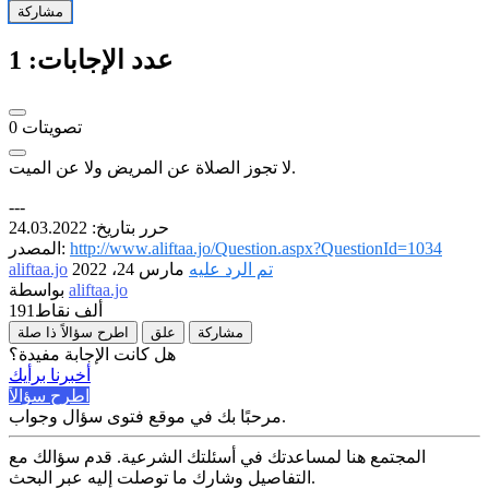
مشاركة
عدد الإجابات:
1
تصويتات
0
لا تجوز الصلاة عن المريض ولا عن الميت.
---
حرر بتاريخ: 24.03.2022
http://www.aliftaa.jo/Question.aspx?QuestionId=1034
المصدر:
تم الرد عليه
مارس 24، 2022
aliftaa.jo
aliftaa.jo
بواسطة
191ألف
نقاط
مشاركة
علق
اطرح سؤالاً ذا صلة
هل كانت الإجابة مفيدة؟
أخبرنا برأيك
اطرح سؤالاً
مرحبًا بك في موقع فتوى سؤال وجواب.
المجتمع هنا لمساعدتك في أسئلتك الشرعية. قدم سؤالك مع
التفاصيل وشارك ما توصلت إليه عبر البحث.