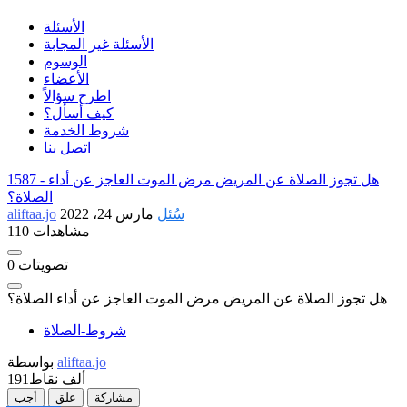
الأسئلة
الأسئلة غير المجابة
الوسوم
الأعضاء
اطرح سؤالاً
كيف أسأل؟
شروط الخدمة
اتصل بنا
هل تجوز الصلاة عن المريض مرض الموت العاجز عن أداء
1587 -
الصلاة؟
سُئل
مارس 24، 2022
aliftaa.jo
110 مشاهدات
تصويتات
0
هل تجوز الصلاة عن المريض مرض الموت العاجز عن أداء الصلاة؟
شروط-الصلاة
aliftaa.jo
بواسطة
191ألف
نقاط
مشاركة
علق
أجب