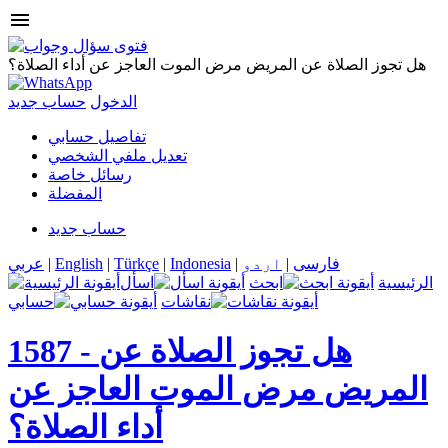
menu
هل تجوز الصلاة عن المريض مرض الموت العاجز عن أداء الصلاة؟
الدخول
حساب جديد
تفاصيل حسابي
تعديل ملفي الشخصي
رسائل خاصة
المفضلة
حساب جديد
فارسی
|
اردو
|
Indonesia
|
Türkçe
|
English
|
عربي
الرئيسية
ابحث
اسأل
نقاشات
حسابي
هل تجوز الصلاة عن
1587 -
المريض مرض الموت العاجز عن
أداء الصلاة؟