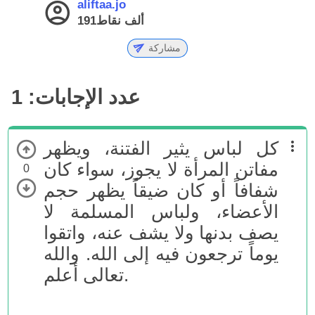
aliftaa.jo
191ألف
نقاط
مشاركة
عدد الإجابات:
1
كل لباس يثير الفتنة، ويظهر
مفاتن المرأة لا يجوز، سواء كان
0
شفافاً أو كان ضيقاً يظهر حجم
الأعضاء، ولباس المسلمة لا
يصف بدنها ولا يشف عنه، واتقوا
يوماً ترجعون فيه إلى الله. والله
تعالى أعلم.