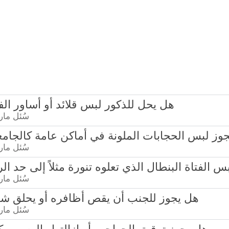
2081 - هل يحل للذكور لبس قلائد أو أساور ا
سُئل
مارس 4
- هل يجوز لبس الحجابات الملونة في أماكن عامة كالجا
سُئل
مارس 4
وز لبس الفتاة البنطال الذي تعلوه تنورة مثلاً إلى حد ال
سُئل
مارس 4
2065 - هل يجوز للجنب أن يقص أظافره أو يحلق 
سُئل
مارس 4