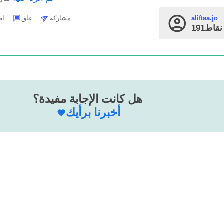
مشاركة
علق
اطرح 
aliftaa.jo
قاط
هل كانت الإجابة مفيدة؟
أخبرنا برأيك