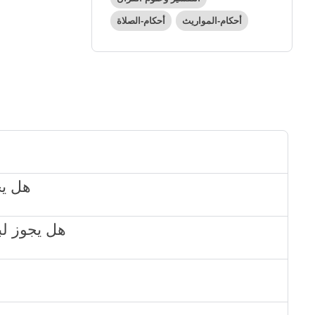
أحكام-المواريث
أحكام-الصلاة
2561 
2535 - هل يج