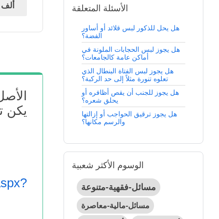
191ألف
ن
الأسئلة المتعلقة
هل يحل للذكور لبس قلائد أو أساور
الفضة؟
هل يجوز لبس الحجابات الملونة في
أماكن عامة كالجامعات؟
هل يجوز لبس الفتاة البنطال الذي
تعلوه تنورة مثلاً إلى حد الركبة؟
هل يجوز للجنب أن يقص أظافره أو
الأصل
يحلق شعره؟
يكن ت
هل يجوز ترقيق الحواجب أو إزالتها
والرسم مكانها؟
الوسوم الأكثر شعبية
aspx?
مسائل-فقهية-متنوعة
مسائل-مالية-معاصرة