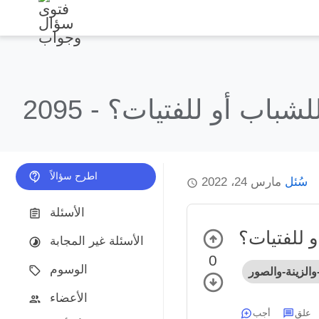
لشباب أو للفتيات؟
2095 -
اطرح سؤالاً
سُئل
مارس 24، 2022
الأسئلة
 للفتيات؟
الأسئلة غير المجابة
0
الوسوم
والزينة-والصور
الأعضاء
علق
أجب