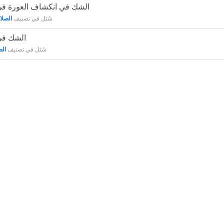
43700 - الشك في انكشاف العورة 
سُئل
في تصنيف
الصلا
23050 - الش
سُئل
في تصنيف
الص