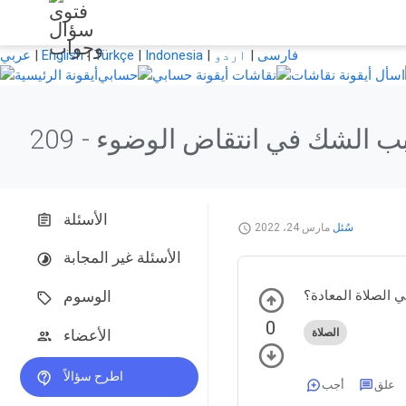
فارسی
|
اردو
|
Indonesia
|
Türkçe
|
English
|
عربي
اسأل
نقاشات
حسابي
بب الشك في انتقاض الوضوء
209 -
الأسئلة
سُئل
مارس 24، 2022
الأسئلة غير المجابة
 الصلاة المعادة؟
الوسوم
0
الصلاة
الأعضاء
اطرح سؤالاً
علق
أجب