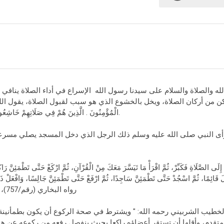
له والصلاة والسلام على سيدنا رسول الله الإسراع في أداء الصلاة ينافي 
ن من أركان الصلاة، ويخل بالخشوع الذي هو سبب لقبول الصلاة، يقول الله تعالى
الْمُؤْمِنُونَ . الَّذِينَ هُمْ فِي صَلَاتِهِمْ خَاشِعُونَ ) المؤمنون/1-2.
لَ قَائِمًا، ثُمَّ اسْجُدْ حَتَّى تَطْمَئِنَّ سَاجِدًا، ثُمَّ ارْفَعْ حَتَّى تَطْمَئِنَّ جَالِسًا، وَافْعَلْ ذَل
رواه البخاري (رقم/757)، ومسلم (رقم/397)
متقدم، وأقلها أن تستقر أعضاؤه راكعا بحيث ينفصل رفعه من ركوعه عن هويِّ