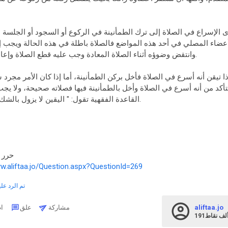
عضاء المصلي في أحد هذه المواضع فالصلاة باطلة في هذه الحالة ويجب إعا
وانتقض وضوؤه أثناء الصلاة المعادة وجب عليه قطع الصلاة وإعادة الوضوء والصلاة.
أكد من أنه أسرع في الصلاة وأخل بالطمأنينة فيها فصلاته صحيحة، ولا يجب 
القاعدة الفقهية تقول: " اليقين لا يزول بالشك ".والله تعالى أعلم.
حرر بتاري
ww.aliftaa.jo/Question.aspx?QuestionId=269
تم الرد علي
aliftaa.jo
مشاركة
علق
اطرح
19ألف
نقاط