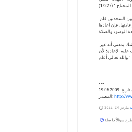
المحتاج " (1/227)
فإذا أدى الإسراع في الصلاة إلى ترك الطمأنينة في الركوع أو السجود أو الجلسة بين السجدتين فلم
دتها، فإن أعادها
هذا إذا تيقن أنه أسرع في الصلاة فأخل بركن الطمأنينة، أما إذا كان الأمر مجرد شك بمعنى أنه غير
عليه الإعادة؛ لأن
---
خ: 19.05.2009
http://w
المصدر:
ه
مارس 24، 2022
 سؤالاً ذا صلة