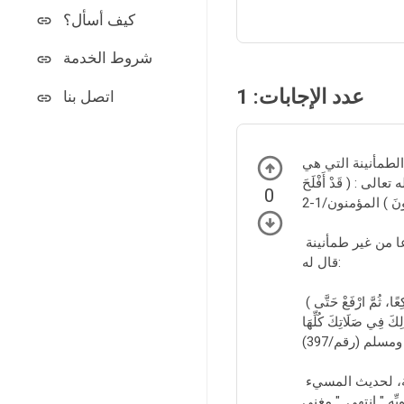
كيف أسأل؟
شروط الخدمة
عدد الإجابات:
1
اتصل بنا
الطمأنينة التي هي
 : ( قَدْ أَفْلَحَ
0
ولما رأى النبي صلى الله عليه وسلم ذلك الرجل الذي دخل المسجد يصلي مسرعا من غير طمأنينة
قال له:
( إِذَا قُمْتَ إِلَى الصَّلَاةِ فَكَبِّرْ، ثُمَّ اقْرَأْ مَا تَيَسَّرَ مَعَكَ مِنْ الْقُرْآنِ، ثُمَّ ارْكَعْ حَتَّى تَطْمَئِنَّ رَاكِعًا، ثُمَّ ارْفَعْ حَتَّى
ِكَ فِي صَلَاتِكَ كُلِّهَا )
يقول الخطيب الشربيني رحمه الله: " ويشترط في صحة الركوع أن يكون بطمأنينة، لحديث المسيء
ه " انتهى. " مغني