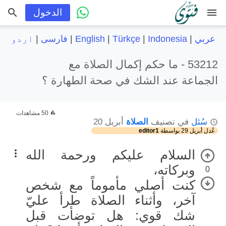
menu
الدخول
عربي
|
Indonesia
|
Türkçe
|
English
|
فارسی
|
اردو
53212 -
ما حكم إكمال الصلاة مع
الجماعة عند الشك في صحة الطهارة ؟
50 مشاهدات
سُئل
في تصنيف
الصلاة
أبريل 20
عُدل
أبريل 29
بواسطة
editor1
السلام عليكم ورحمة الله
وبركاته،
0
كنت أصلي مأموماً مع شخص
آخر، وأثناء الصلاة طرأ عليّ
شك قوي: هل توضأت قبل