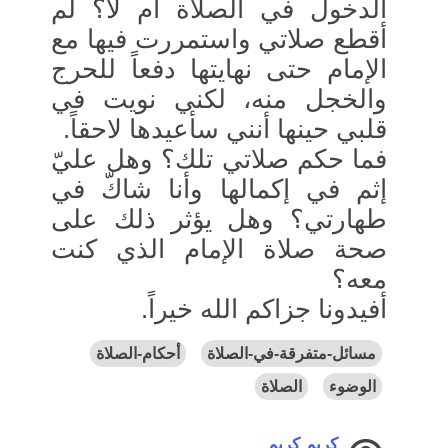
الدخول في الصلاة أم لا؟ لم
أقطع صلاتي واستمررت فيها مع
الإمام حتى نهايتها دفعاً للحرج
والخجل منه، لكني نويت في
قلبي حينها أنني سأعيدها لاحقاً.
فما حكم صلاتي تلك؟ وهل عليّ
إثم في إكمالها وأنا شاكّ في
طهارتي؟ وهل يؤثر ذلك على
صحة صلاة الإمام الذي كنت
معه؟
أفيدونا جزاكم الله خيراً.
مسائل-متفرقة-في-الصلاة
أحكام-الصلاة
الوضوء
الصلاة
كريم كريم