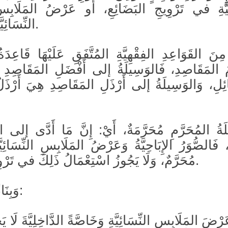
ِيَّةِ في تَرْوِيجِ البَضَائِعِ، أَو عَرْضُ المَلَابِسِ ا
النِّسَائِيَّةِ ؛ هذا أولًا.
مِنَ القَوَاعِدِ الفِقْهِيَّةِ المُتَّفَقِ عَلَيْهَا قَاعِدَ
مُ المَقَاصِدِ، فَالوَسِيلَةُ إلى أَفْضَلِ المَقَاصِدِ 
ئِلِ، وَالوَسِيلَةُ إلى أَرْذَلِ المَقَاصِدِ هِيَ أَرْذَل
َةُ المُحَرَّمِ مُحَرَّمَةٌ، أَيْ: إِنَّ مَا أَدَّى إلى ال
 فَالصُّوَرُ الإِبَاحِيَّةُ وَعَرْضُ المَلَابِسِ النِّسَائِيَّةِ
مُحَرَّمٌ، وَلَا يَجُوزُ اسْتِعْمَالُ ذَلِكَ في تَرْوِيجِ البَضَائِعِ.
وَبِنَاءً عَلَى ذَلِكَ:
َرْضَ المَلَابِسِ النِّسَائِيَّةِ وَخَاصَّةً الدَّاخِلِيَّةَ لَا 