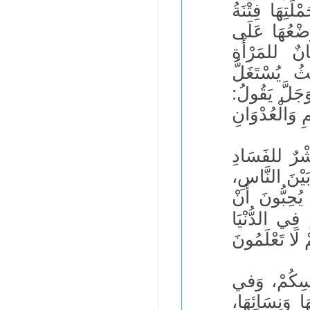
َتِهَا فِتْنَةُ
وَضْعُهَا عَلَى
نٌ للمَرْأَةِ
ثُ يُسْتَغَلُّ
َجَلَّ يَقُولُ:
ْرٌ للفَسَادِ
بَيْنَ النَّاسِ،
ُحِبُّونَ أَنْ
فِي الدُّنْيَا
ْفُسِكُمْ، وَفي
ا وَنِسَائِهَا،