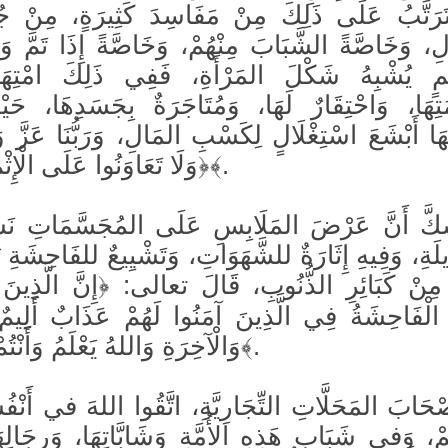
تَرَتَّبُ عَلَى ذَلِكَ مِنْ مَفَاسِدَ كَثِيرَةٍ، مِنْ جُمْل
لِ، وَخَاصَّةً الشَّبَابَ مِنْهُمْ، وَخَاصَّةً إِذَا تَمَّ 
مٍ يُشْبِهُ شَكْلَ المَرْأَةِ، فَفِي ذَلِكَ امْتِهَا
َتِهَا، وَاحْتِقَارٌ لَهَا، وَمُتَاجَرَةٌ بِجَسَدِهَا، حَيْ
ا أَبْشَعَ اسْتِغْلَالٍ لِكَسْبِ المَالِ، وَرَبُّنَا عَزَّ و
﴿وَلَا تَعَاوَنُوا عَلَى الْإِثْمِ وَالْعُدْوَانِ﴾.
َكَّ أَنَّ عَرْضَ المَلَابِسِ عَلَى المُجَسَّمَاتِ نَش
ِيلَةِ، وَفِيهِ إِثَارَةٌ للشَّهَوَاتِ، وَتَشْيِيعٌ للفَاحِشَةِ 
مِنْ كَبَائِرِ الذُّنُوبِ، قَالَ تعالى: ﴿إِنَّ الَّذِينَ ي
الْفَاحِشَةُ فِي الَّذِينَ آمَنُوا لَهُمْ عَذَابٌ أَلِيمٌ 
وَالْآخِرَةِ وَاللهُ يَعْلَمُ وَأَنْتُمْ لَا تَعْلَمُونَ﴾.
صْحَابَ المَحَلَّاتِ التِّجَارِيَّةِ، اتَّقُوا اللهَ في أَن
ُمْ، وَفي شَبَابِ هَذِهِ الأُمَّةِ وَشَابَّاتِهَا، وَرِجَالِهَ