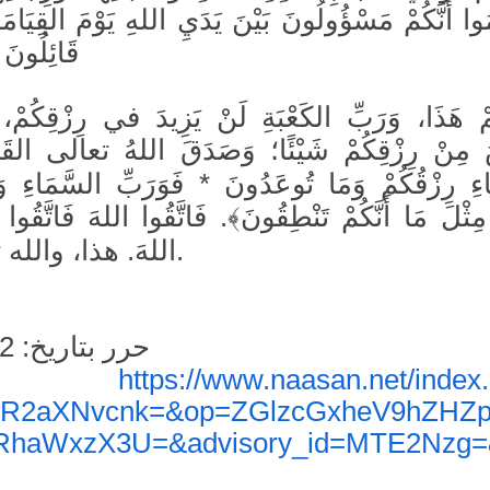
ُوا أَنَّكُمْ مَسْؤُولُونَ بَيْنَ يَدَيِ اللهِ يَوْمَ القِيَامَةِ
قَائِلُون
مْ هَذَا، وَرَبِّ الكَعْبَةِ لَنْ يَزِيدَ في رِزْقِكُمْ، و
َ مِنْ رِزْقِكُمْ شَيْئًا؛ وَصَدَقَ اللهُ تعالى القَ
ءِ رِزْقُكُمْ وَمَا تُوعَدُونَ * فَوَرَبِّ السَّمَاءِ وَالْ
مِثْلَ مَا أَنَّكُمْ تَنْطِقُونَ﴾. فَاتَّقُوا اللهَ فَاتَّقُوا ا
اللهَ. هذا، والله تعالى أعلم.
حرر بتاريخ: 09.01.2022
https://www.naasan.net/index
المصدر
R2aXNvcnk=&op=ZGlzcGxheV9hZHZp
RhaWxzX3U=&advisory_id=MTE2Nzg=