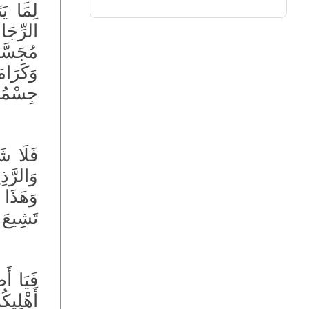
لِمَا يَ
الرِّجَا
مُجَسَّ
وَكَرَام
جِسْمُهَ
فَلَا ش
وَالرَّذ
وَهَذَا 
تَشِيعَ 
فَيَا أَ
أَهْلِيك