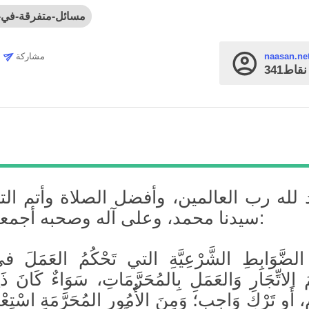
مسائل-متفرقة-في-ا
مشاركة
naasan.ne
قاط
 لله رب العالمين، وأفضل الصلاة وأتم ال
سيدنا محمد، وعلى آله وصحبه أجمعين، أما بعد:
الضَّوَابِطِ الشَّرْعِيَّةِ التي تَحْكُمُ العَمَلَ في 
ُ الاتِّجَارِ وَالعَمَلِ بِالمُحَرَّمَاتِ، سَوَاءٌ كَانَ ذَلِ
ٍ، أَو تَرْكِ وَاجِبٍ؛ وَمِنَ الأُمُورِ المُحَرَّمَةِ اسْتِعْ