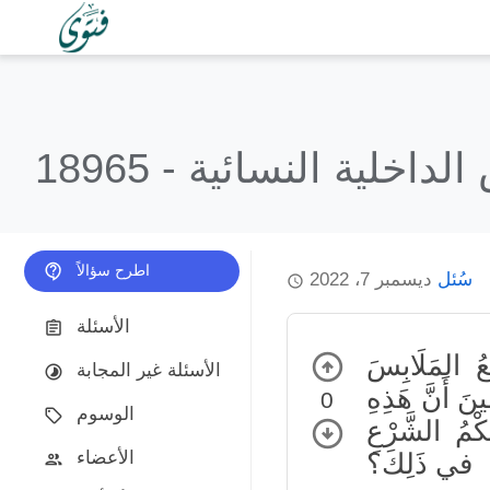
لداخلية النسائية
18965 -
اطرح سؤالاً
سُئل
ديسمبر 7، 2022
الأسئلة
عُ المَلَابِسَ
الأسئلة غير المجابة
ِينَ أَنَّ هَذِهِ
0
الوسوم
كْمُ الشَّرْعِ
الأعضاء
في ذَلِكَ؟