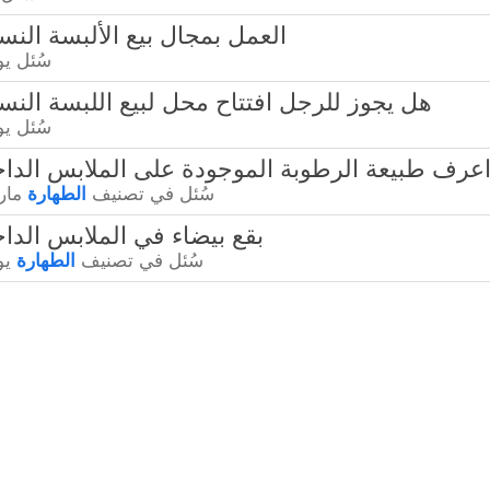
16451 - العمل بمجال بيع الألبسة النس
سُئل
يوني
16419 - هل يجوز للرجل افتتاح محل لبيع اللبسة النس
سُئل
يوني
- كيف اعرف طبيعة الرطوبة الموجودة على الملابس الداخ
سُئل
في تصنيف
الطهارة
مارس 0
39737 - بقع بيضاء في الملابس الدا
سُئل
في تصنيف
الطهارة
يوني