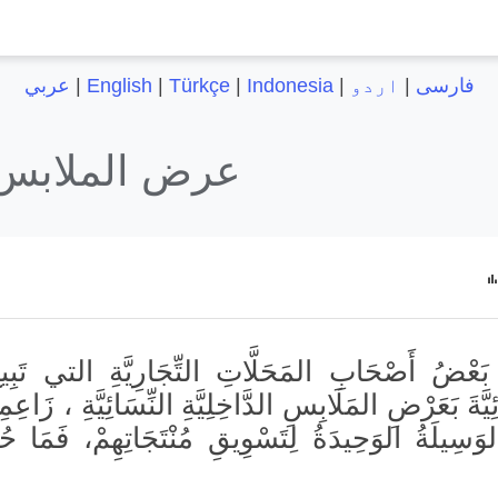
فارسی
|
اردو
|
Indonesia
|
Türkçe
|
English
|
عربي
عرض الملابس ا
 بَعْضُ أَصْحَابِ المَحَلَّاتِ التِّجَارِيَّةِ التي تَبِي
ِيَّةَ بَعَرْضِ المَلَابِسِ الدَّاخِلِيَّةِ النِّسَائِيَّةِ ، زَاعِم
َسِيلَةُ الوَحِيدَةُ لِتَسْوِيقِ مُنْتَجَاتِهِمْ، فَمَا حُ