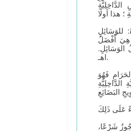
لدَّاخِلِيَّةِ
ةُ: للوَسَائِلِ
هِيَ أَفْضَلُ
ُ الوَسَائِلِ.
اهـ.
حَرَامِ فَهُوَ
 الدَّاخِلِيَّةِ
يَجُوزُ شَرْعًا،