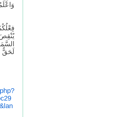
وَاعْلَم
فِعْلُكُ
يُنْقِص
السَّمَا
لَحَقٌّ 
.php?
c29
&lan