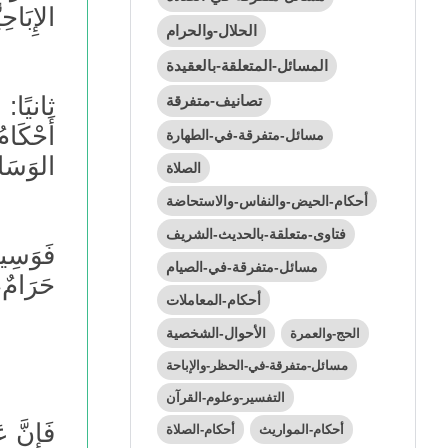
الإِبَاح
الحلال-والحرام
المسائل-المتعلقة-بالعقيدة
تصانيف-متفرقة
ثانيًا: 
أَحْكَا
مسائل-متفرقة-في-الطهارة
الوَسَا
الصلاة
أحكام-الحيض-والنفاس-والاستحاضة
فتاوى-متعلقة-بالحديث-الشريف
فَوَسِيل
مسائل-متفرقة-في-الصيام
حَرَامٌ،
أحكام-المعاملات
الأحوال-الشخصية
الحج-والعمرة
مسائل-متفرقة-في-الحظر-والإباحة
التفسير-وعلوم-القرآن
فَإِنَّ ع
أحكام-المواريث
أحكام-الصلاة