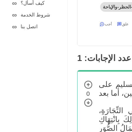
كيف أسأل؟
لحظر-والإباحة
شروط الخدمة
علق
أجب
اتصل بنا
عدد الإجابات:
1
تسليم على
0
التِّجَارَةِ،
كَ بِانْتِهَاكِ
مَالُ الصُّوَرِ