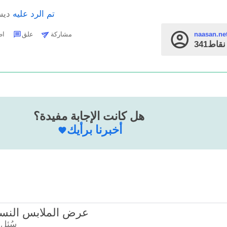
تم الرد عليه
ديسمب
مشاركة
علق
اطرح 
naasan.ne
قاط
هل كانت الإجابة مفيدة؟
أخبرنا برأيك
14737 - عرض الملابس النس
سُئل