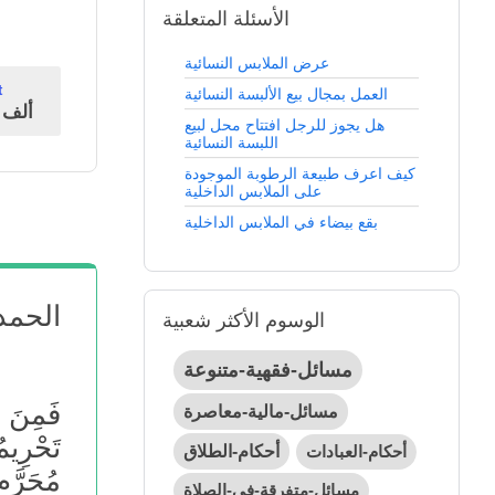
الأسئلة المتعلقة
عرض الملابس النسائية
t
العمل بمجال بيع الألبسة النسائية
341ألف
ن
هل يجوز للرجل افتتاح محل لبيع
اللبسة النسائية
كيف اعرف طبيعة الرطوبة الموجودة
على الملابس الداخلية
بقع بيضاء في الملابس الداخلية
الحمد
الوسوم الأكثر شعبية
مسائل-فقهية-متنوعة
فَمِنَ 
مسائل-مالية-معاصرة
تَحْرِيم
أحكام-العبادات
أحكام-الطلاق
مُحَرَّم
مسائل-متفرقة-في-الصلاة