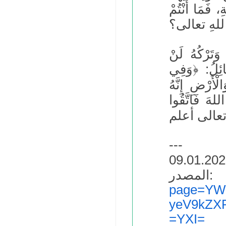
، فَمَا أَنْتُمْ
َ للهِ تعالى؟
َتَرْكُهُ لَنْ
ائِلُ: ﴿وَفِي
أَرْضِ إِنَّهُ
للهَ فَاتَّقُوا
---
:
page=YW
yeV9kZX
=YXI=