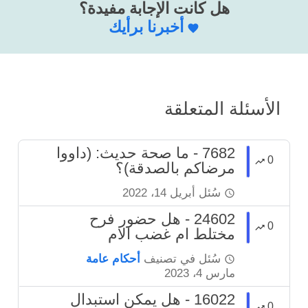
هل كانت الإجابة مفيدة؟
أخبرنا برأيك
الأسئلة المتعلقة
7682 - ما صحة حديث: (داووا
0
مرضاكم بالصدقة)؟
سُئل
أبريل 14، 2022
24602 - هل حضور فرح
0
مختلط ام غضب الام
سُئل
في تصنيف
أحكام عامة
مارس 4، 2023
16022 - هل يمكن استبدال
0