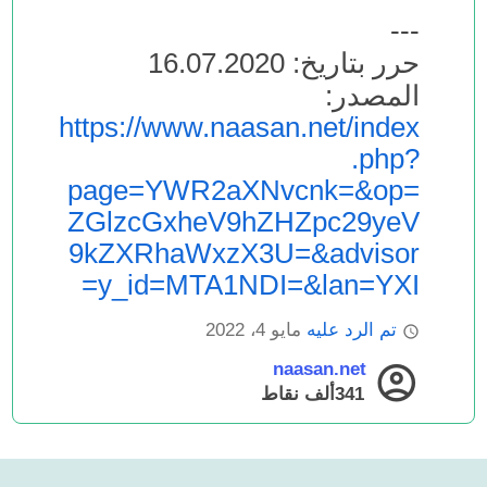
---
حرر بتاريخ: 16.07.2020
المصدر:
https://www.naasan.net/index
.php?
page=YWR2aXNvcnk=&op=
ZGlzcGxheV9hZHZpc29yeV
9kZXRhaWxzX3U=&advisor
y_id=MTA1NDI=&lan=YXI=
تم الرد عليه
مايو 4، 2022
naasan.net
341ألف
نقاط