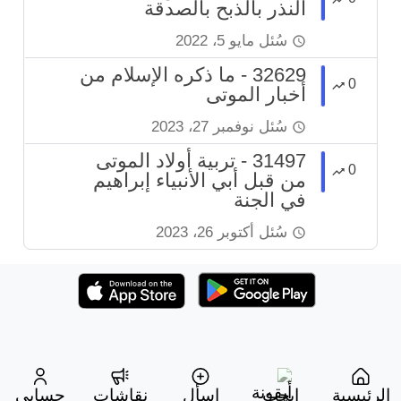
النذر بالذبح بالصدقة
سُئل
مايو 5، 2022
32629 - ما ذكره الإسلام من
0
أخبار الموتى
سُئل
نوفمبر 27، 2023
31497 - تربية أولاد الموتى
0
من قبل أبي الأنبياء إبراهيم
في الجنة
سُئل
أكتوبر 26، 2023
الرئيسية
ابحث
اسأل
نقاشات
حسابي