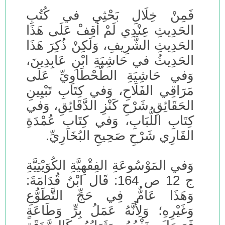
فَمِنْ خِلَالِ بَحْثِي في كُتُبِ
الحَدِيثِ عِنْدِي لَمْ أَقِفْ عَلَى هَذَا
الحَدِيثِ الشَّرِيفِ، وَلَكِنْ ذُكِرَ هَذَا
الحَدِيثُ في حَاشِيَةِ ابْنِ عَابِدِينَ،
وَفي حَاشِيَةِ الطَّحْطَاوِيِّ عَلَى
مَرَاقِي الفَلَاحِ، وَفي كِتَابِ تَبْيِينِ
الحَقَائِقِ شَرْحِ كَنْزِ الدَّقَائِقِ، وَفي
كِتَابِ اللُّبَابِ، وَفي كِتَابِ عُمْدَةِ
القَارِي شَرْحِ صَحِيحِ البُخَارِيِّ.
وَفي المَوْسُوعَةِ الفِقْهِيَّةِ الكُوَيْتِيَّةِ
ج 12 ص 164: قَال ابْنُ قُدَامَةَ:
وَهَذَا عَامٌّ فِي حَجِّ التَّطَوُّعِ
وَغَيْرِهِ؛ وَلِأَنَّهُ عَمَلُ بِرٍّ وَطَاعَةٍ