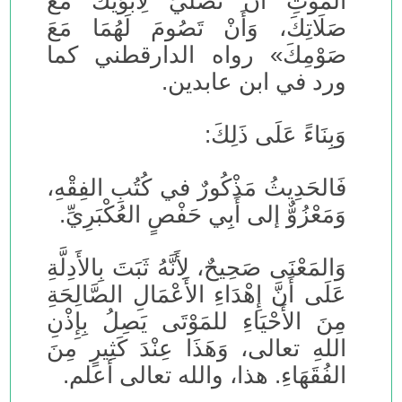
الْمَوْتِ أَنْ تُصَلِّيَ لِأَبَوَيْكَ مَعَ
صَلَاتِكَ، وَأَنْ تَصُومَ لَهُمَا مَعَ
صَوْمِكَ» رواه الدارقطني كما
ورد في ابن عابدين.
وَبِنَاءً عَلَى ذَلِكَ:
فَالحَدِيثُ مَذْكُورٌ في كُتُبِ الفِقْهِ،
وَمَعْزُوٌّ إلى أَبِي حَفْصٍ العُكْبَرِيِّ.
وَالمَعْنَى صَحِيحٌ، لِأَنَّهُ ثَبَتَ بِالأَدِلَّةِ
عَلَى أَنَّ إِهْدَاءِ الأَعْمَالِ الصَّالِحَةِ
مِنَ الأَحْيَاءِ للمَوْتَى يَصِلُ بِإِذْنِ
اللهِ تعالى، وَهَذَا عِنْدَ كَثِيرٍ مِنَ
الفُقَهَاءِ. هذا، والله تعالى أعلم.