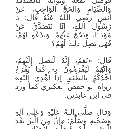
فَوَصَلَ نَفْعُهُ وَثَوَابُهُ كَالصَّدَقَةِ
وَالصِّيَامِ وَالحَجِّ الوَاجِبِ، عَنْ
أَنَسٍ رَضِيَ اللهُ عَنْهُ قَال: يَا
رَسُول اللهِ، إِنَّا نَتَصَدَّقُ عَنْ
مَوْتَانَا، وَنَحُجُّ عَنْهُمْ، وَنَدْعُو لَهُمْ،
فَهَل يَصِل ذَلِكَ لَهُمْ؟
قَال: «نَعَمْ، إِنَّهُ لَيَصِل إِلَيْهِمْ،
وَإِنَّهُمْ لَيَفْرَحُونَ بِهِ كَمَا يَفْرَحُ
أَحَدُكُمْ بِالطَّبَقِ إِذَا أُهْدِيَ إِلَيْهِ»
رواه أبو حفص العكبري كما ورد
في ابن عابدين.
وَقَال صَلَّى اللهُ عَلَيْهِ وَعَلَى آلِهِ
وَصَحْبِهِ وَسَلَّمَ: «إِنَّ مِنَ الْبِرِّ بَعْدَ