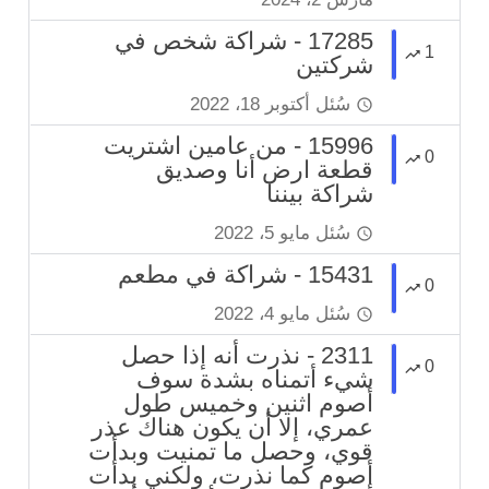
17285 - شراكة شخص في
1
شركتين
سُئل
أكتوبر 18، 2022
15996 - من عامين اشتريت
0
قطعة ارض أنا وصديق
شراكة بيننا
سُئل
مايو 5، 2022
15431 - شراكة في مطعم
0
سُئل
مايو 4، 2022
2311 - نذرت أنه إذا حصل
0
شيء أتمناه بشدة سوف
أصوم اثنين وخميس طول
عمري، إلا أن يكون هناك عذر
قوي، وحصل ما تمنيت وبدأت
أصوم كما نذرت، ولكني بدأت