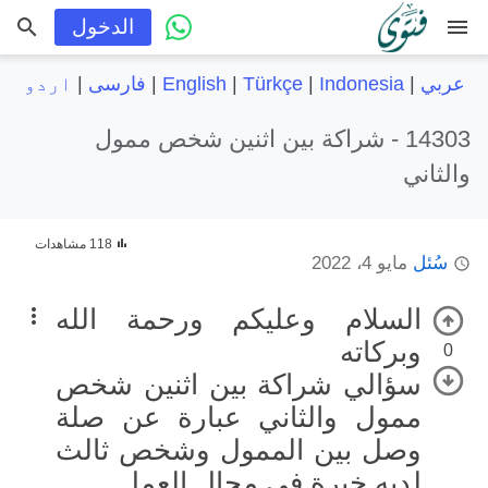
menu
الدخول
عربي
|
Indonesia
|
Türkçe
|
English
|
فارسی
|
اردو
14303 -
شراكة بين اثنين شخص ممول
والثاني
118 مشاهدات
سُئل
مايو 4، 2022
السلام وعليكم ورحمة الله
وبركاته
0
سؤالي شراكة بين اثنين شخص
ممول والثاني عبارة عن صلة
وصل بين الممول وشخص ثالث
لديه خبرة في مجال العمل