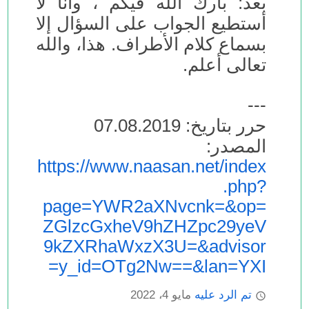
بعد: بارك الله فيكم ، وأنا لا
أستطيع الجواب على السؤال إلا
بسماع كلام الأطراف. هذا، والله
تعالى أعلم.
---
حرر بتاريخ: 07.08.2019
المصدر:
https://www.naasan.net/index
.php?
page=YWR2aXNvcnk=&op=
ZGlzcGxheV9hZHZpc29yeV
9kZXRhaWxzX3U=&advisor
y_id=OTg2Nw==&lan=YXI=
تم الرد عليه
مايو 4، 2022