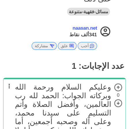
مسائل-فقهية-متنوعة
naasan.net
341ألف
نقاط
أجب
علق
مشاركة
عدد الإجابات:
1
وعليكم السلام ورحمة الله
وبركاته الجواب: الحمد لله رب
0
العالمين، وأفضل الصلاة وأتم
التسليم على سيدنا محمد،
وعلى آله وصحبه أجمعين، أما