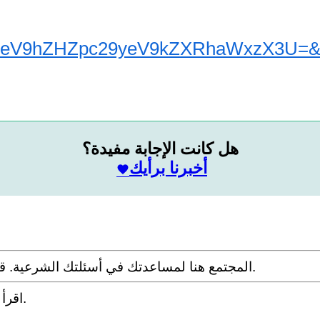
لمصد
eV9hZHZpc29yeV9kZXRhaWxzX3U=&ad
هل كانت الإجابة مفيدة؟
أخبرنا برأيك
المجتمع هنا لمساعدتك في أسئلتك الشرعية. قدم سؤالك مع التفاصيل وشارك ما توصلت إليه عبر البحث.
.
اقرأ