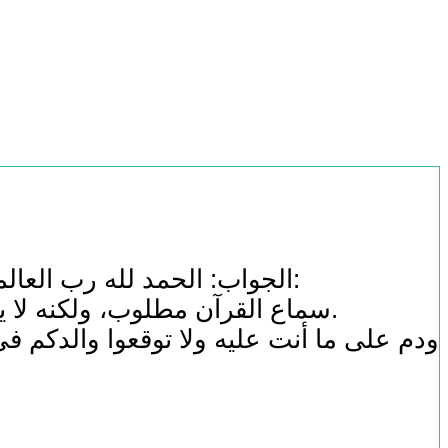
الجواب: الحمد لله رب العالمين، وأفضل الصلاة وأتم التسليم على سيدنا محمد، وعلى آله وصحبه أجمعين، أما بعد:
سماع القرآن مطلوب، ولكنه لا يكفي ، فقد كان سَيِّدُنَا رَسُولُ اللهِ صَلَّى اللهُ عَلَيْهِ وَعَلَى آلِهِ وَصَحْبِهِ وَسَلَّمَ يقرأ ويسمع.
ودم على ما أنت عليه ولا توقعوا والدكم في