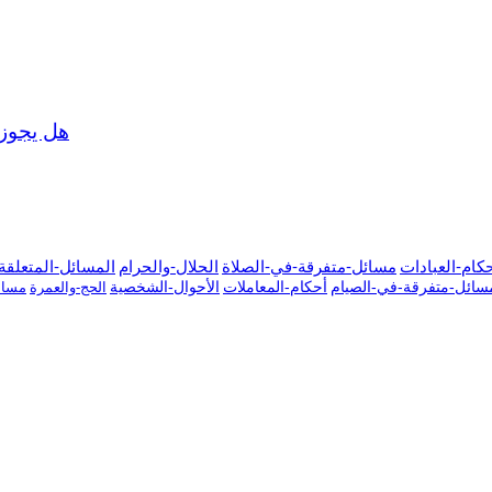
هل يجوز 
كام-العبادات
مسائل-متفرقة-في-الصلاة
الحلال-والحرام
المسائل-المتعلقة-
سائل-متفرقة-في-الصيام
أحكام-المعاملات
الأحوال-الشخصية
الحج-والعمرة
مسائ