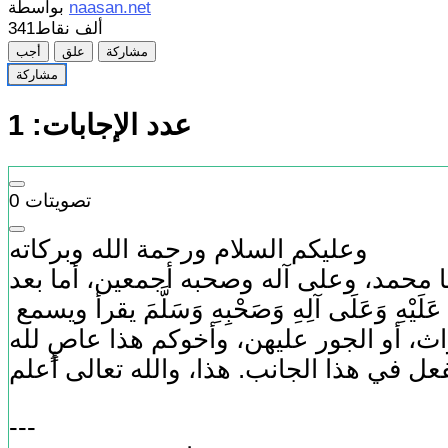
naasan.net
بواسطة
341ألف
نقاط
مشاركة
علق
أجب
مشاركة
عدد الإجابات:
1
تصويتات
0
وعليكم السلام ورحمة الله وبركاته
اث، أو الجور عليهن، وأخوكم هذا عاصٍ لله
---