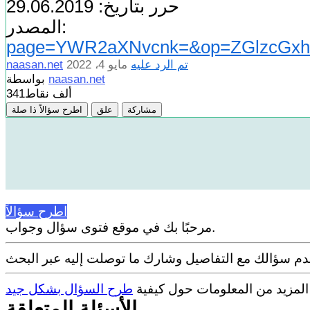
حرر بتاريخ: 29.06.2019
ر:
page=YWR2aXNvcnk=&op=ZGlzcGxh
تم الرد عليه
مايو 4، 2022
naasan.net
naasan.net
بواسطة
341ألف
نقاط
مشاركة
علق
اطرح سؤالاً ذا صلة
اطرح سؤالاً
مرحبًا بك في موقع فتوى سؤال وجواب.
 المزيد من المعلومات حول كيفية
طرح السؤال بشكل جيد
الأسئلة المتعلقة