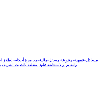
مسائل-فقهية-متنوعة
مسائل-مالية-معاصرة
أحكام-الطلاق
أح
والنفاس-والاستحاضة
فتاوى-متعلقة-بالحديث-الشريف
م