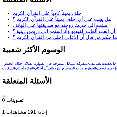
حلف يميناً كاذباً على القرآن الكريم
هل يجب علي أن احلف يميناً على القرآن الكريم ؟
استمع إلى حديث زوجته مع صديقتها على الهاتف
أن العب ألعاب الفيديو وأنا استمع إلى دروس دينية ؟
ما حكم من قال أن الأغاني احلى من القرآن الكريم ؟
الوسوم الأكثر شعبية
بالعقيدة
تصانيف-متفرقة
مسائل-متفرقة-في-الطهارة
الصلاة
أحكام-الحيض-
ل-متفرقة-في-الحظر-والإباحة
التفسير-وعلوم-القرآن
أحكام-الصلاة
أحكام-المواريث
الأسئلة المتعلقة
تصويتات
0
إجابة
191
مشاهدات
1