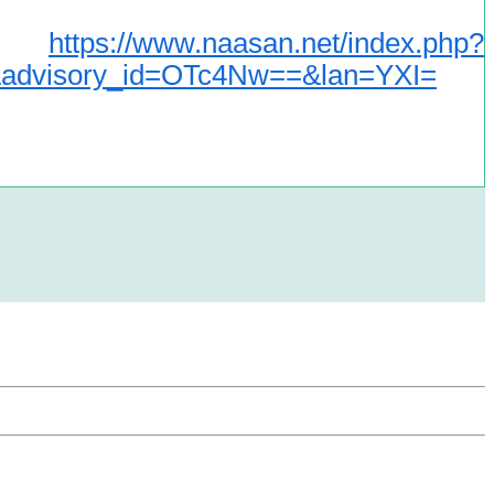
https://www.naasan.net/index.php?
ا
visory_id=OTc4Nw==&lan=YXI=