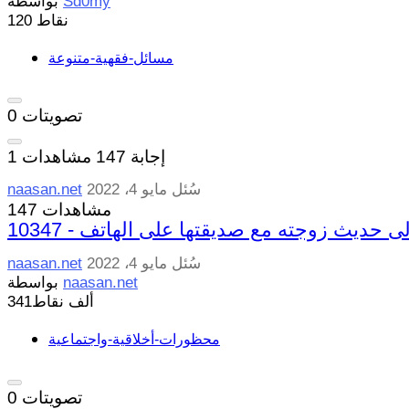
Sd0my
بواسطة
نقاط
120
مسائل-فقهية-متنوعة
تصويتات
0
إجابة
147
مشاهدات
1
سُئل
مايو 4، 2022
naasan.net
147 مشاهدات
ستمع إلى حديث زوجته مع صديقتها على الهاتف
سُئل
مايو 4، 2022
naasan.net
naasan.net
بواسطة
341ألف
نقاط
محظورات-أخلاقية-واجتماعية
تصويتات
0