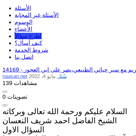
الأسئلة
الأسئلة غير المجابة
الوسوم
الأعضاء
اطرح سؤالاً
كيف أسأل؟
شروط الخدمة
اتصل بنا
ريم مع سير حياتي الطبيعي،يصر على ابي العجوز
14169 -
سُئل
مايو 4، 2022
naasan.net
139 مشاهدات
تصويتات
0
السلام عليكم ورحمة الله تعالى وبركاته
الشيخ الفاضل احمد شريف النعسان
السؤال الاول