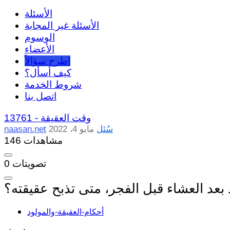
الأسئلة
الأسئلة غير المجابة
الوسوم
الأعضاء
اطرح سؤالاً
كيف أسأل؟
شروط الخدمة
اتصل بنا
وقت العقيقة
13761 -
سُئل
مايو 4، 2022
naasan.net
146 مشاهدات
تصويتات
0
د بعد العشاء قبل الفجر، متى تذبح عقيقته؟
أحكام-العقيقة-والمولود