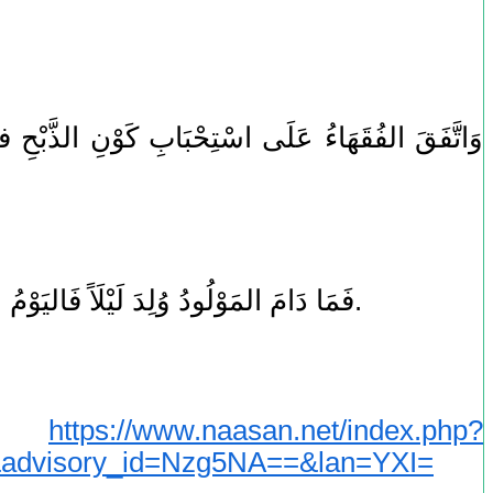
وَاتَّفَقَ الفُقَهَاءُ عَلَى اسْتِحْبَابِ كَوْنِ الذَّبْحِ ف
فَمَا دَامَ المَوْلُودُ وُلِدَ لَيْلَاً فَاليَوْمُ الأَوَّلُ الذي يُحْسَبُ مِنَ السَّبْعَةِ هُوَ اليَوْمُ الذي لَيْلَتُهُ مَوْلِدُ المَوْلُودِ. هذا، والله تعالى أعلم.
https://www.naasan.net/index.php?
ا
visory_id=Nzg5NA==&lan=YXI=