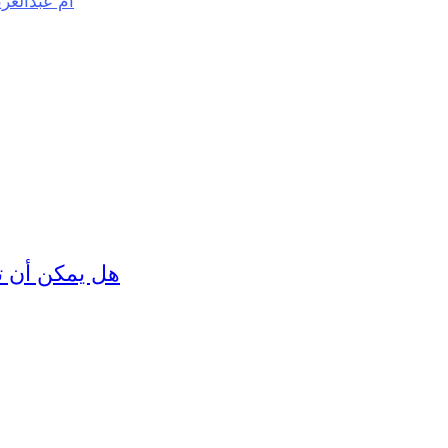
ام عبدالعزي
32967 - هل يمكن