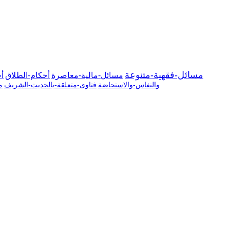
مسائل-فقهية-متنوعة
مسائل-مالية-معاصرة
أحكام-الطلاق
أح
والنفاس-والاستحاضة
فتاوى-متعلقة-بالحديث-الشريف
م