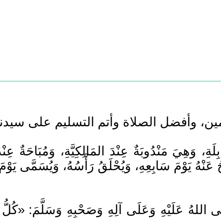
َابِلَةِ، وَهِيَ مَنْدُوبَةٌ عِنْدَ المَالِكِيَّةِ، وَمُبَاحَةٌ عِ
ُذْبَحُ عَنْهُ يَوْمَ سَابِعِهِ، وَيُحْلَقُ رَأْسُهُ، وَيُسَمَّ
لَيْهِ وَعَلَى آلِهِ وَصَحْبِهِ وَسَلَّمَ: «كُلُّ غُلَامٍ ر