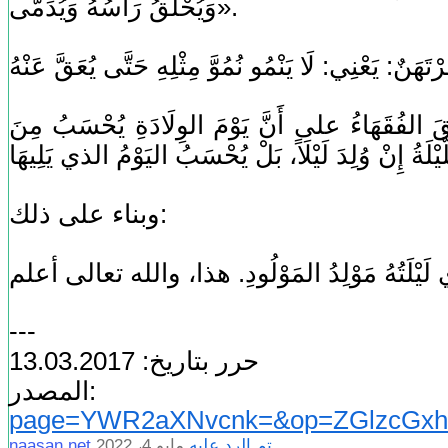
وَيُحْلَقُ رَأْسُهُ وَيُدَمَّى».
فَقَ الفُقَهَاءُ على أَنَّ يَوْمَ الوِلَادَةِ يُحْسَبُ مِنَ
وبناء على ذلك:
---
حرر بتاريخ: 13.03.2017
ر:
page=YWR2aXNvcnk=&op=ZGlzcGxh
تم الرد عليه
مايو 4، 2022
naasan.net