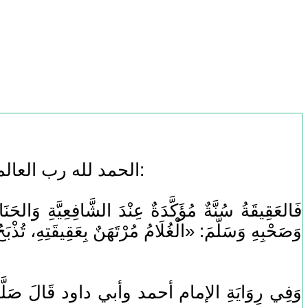
الحمد لله رب العالمين، وأفضل الصلاة وأتم التسليم على سيدنا محمد، وعلى آله وصحبه أجمعين، أما بعد:
فَالعَقِيقَةُ سُنَّةٌ مُؤَكَّدَةٌ عِنْدَ الشَّافِعِيَّةِ وَالحَن
وَصَحْبِهِ وَسَلَّمَ: «الْغُلَامُ مُرْتَهَنٌ بِعَقِيقَتِهِ، ت
وَفِي رِوَايَةِ الإمام أحمد وأبي داود قَالَ صَلَّى اللهُ عَ