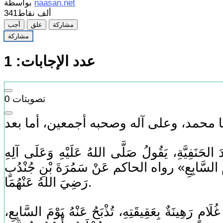
naasan.net
بواسطة
341ألف
نقاط
مشاركة
علق
أجب
مشاركة
عدد الإجابات:
1
تصويتات
0
نْدَ الحَنَفِيَّةِ، يَقُولُ صَلَّى اللهُ عَلَيْهِ وَعَلَى آلِهِ
ى يَوْمَ السَّابِعِ» رواه الحاكم عَنْ سَمُرَةَ بْنِ جُنْدُبٍ
رَضِيَ اللهُ عَنْهُمَا.
َهِينَةٌ بِعَقِيقَتِهِ، تُذْبَحُ عَنْهُ يَوْمَ السَّابِعِ،