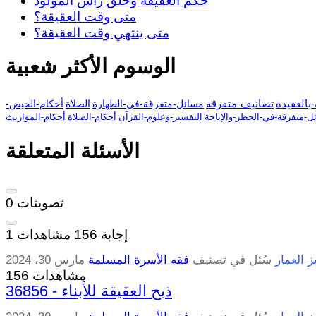
حكم العقيقة وحلق رأس المولود
متى وقت العقيقة؟
متى ينتهي وقت العقيقة؟
الوسوم الأكثر شعبية
بالعقيدة
تصانيف-متفرقة
مسائل-متفرقة-في-الطهارة
الصلاة
أحكام-الحيض-
ل-متفرقة-في-الحظر-والإباحة
التفسير-وعلوم-القرآن
أحكام-الصلاة
أحكام-المواريث
الأسئلة المتعلقة
تصويتات
0
إجابة
156
مشاهدات
1
ز العمار
سُئل
في تصنيف
فقه الأسرة المسلمة
مارس 30، 2024
156 مشاهدات
36856 - ذبح العقيقة للأبناء