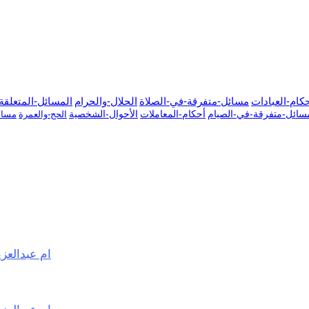
كام-العبادات
مسائل-متفرقة-في-الصلاة
الحلال-والحرام
المسائل-المتعلقة-
سائل-متفرقة-في-الصيام
أحكام-المعاملات
الأحوال-الشخصية
الحج-والعمرة
مسائ
ام عبدالعزي