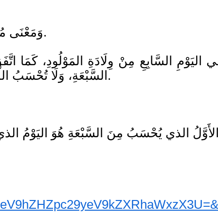
وَمَعْنَى مُرْتَهَنٌ: يَعْنِي: لَا يَنْمُو نُمُوَّ مِثْلِهِ حَتَّى يُعَقَّ عَنْهُ.
ي اليَوْمِ السَّابِعِ مِنْ وِلَادَةِ المَوْلُودِ، كَمَا اتَّ
السَّبْعَةِ، وَلَا تُحْسَبُ اللَّيْلَةُ إِنْ وُلِدَ لَيْلَاً، بَلْ يُحْسَبُ اليَوْمُ الذي يَلِيهَا.
لمصد
eV9hZHZpc29yeV9kZXRhaWxzX3U=&ad