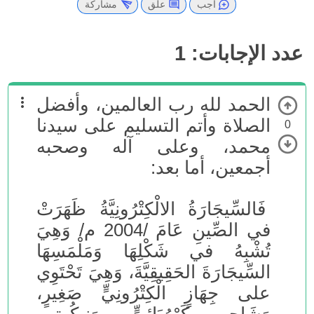
أجب
علق
مشاركة
عدد الإجابات:
1
الحمد لله رب العالمين، وأفضل
الصلاة وأتم التسليم على سيدنا
0
محمد، وعلى آله وصحبه
أجمعين، أما بعد:
فَالسِّيجَارَةُ الالْكِتْرُونِيَّةُ ظَهَرَتْ
في الصِّينِ عَامَ /2004 م/ وَهِيَ
تُشْبِهُ في شَكْلِهَا وَمَلْمَسِهَا
السِّيجَارَةَ الحَقِيقِيَّةَ، وَهِيَ تَحْتَوِي
على جِهَازٍ الْكِتْرُونِيٍّ صَغِيرٍ،