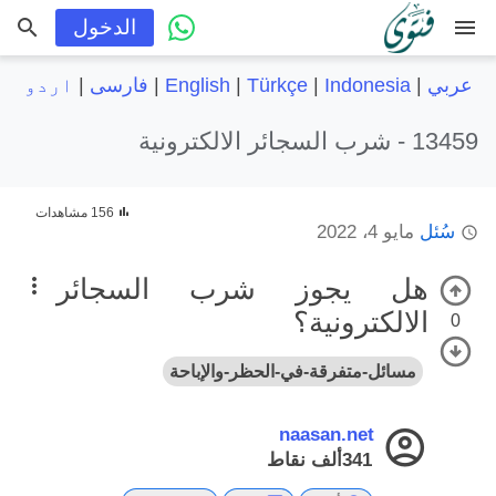
menu
الدخول
عربي
|
Indonesia
|
Türkçe
|
English
|
فارسی
|
اردو
13459 -
شرب السجائر الالكترونية
156 مشاهدات
سُئل
مايو 4، 2022
هل يجوز شرب السجائر
الالكترونية؟
0
مسائل-متفرقة-في-الحظر-والإباحة
naasan.net
341ألف
نقاط