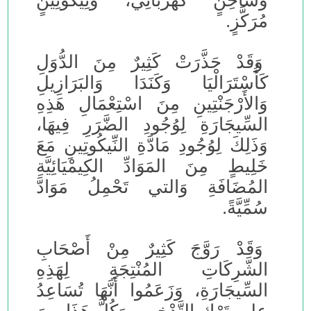
وَشَاحِنٍ كَهْرُبَائِيٍّ، وَنِيكُوتِينٍ
مُرَكَّزٍ.
وَقَدْ حَذَّرَتْ كَثِيرٌ مِنَ الدُّوَلِ
كَأُسْتَرَالْيَا وَكَنَدَا وَالبَرَازِيلِ
وَالأَرْجَنْتِينِ مِنَ اسْتِعْمَالِ هَذِهِ
السِّيجَارَةِ لِوُجُودِ الضَّرَرِ فِيهَا،
وَذَلِكَ لِوُجُودِ مَادَّةِ النِّيكُوتِينِ مَعَ
خَلِيطٍ مِنَ المَوَادِّ الكِيمْيَائِيَّةِ
المُضَافَةِ وَالتي تَحْمِلُ مَوَادَّ
سُمِّيَّةً.
وَقَدْ رَوَّجَ كَثِيرٌ مِنْ أَصْحَابِ
الشَّرِكَاتِ المُنْتِجَةِ لِهَذِهِ
السِّيجَارَةِ، وَزَعَمُوا أَنَّهَا تُسَاعِدُ