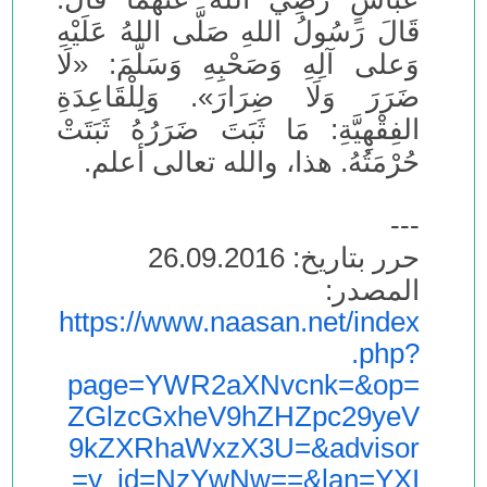
قَالَ رَسُولُ اللهِ صَلَّى اللهُ عَلَيْهِ
وَعلى آلِهِ وَصَحْبِهِ وَسَلَّمَ: «لَا
ضَرَرَ وَلَا ضِرَارَ». وَلِلْقَاعِدَةِ
الفِقْهِيَّةِ: مَا ثَبَتَ ضَرَرُهُ ثَبَتَتْ
حُرْمَتُهُ. هذا، والله تعالى أعلم.
---
حرر بتاريخ: 26.09.2016
المصدر:
https://www.naasan.net/index
.php?
page=YWR2aXNvcnk=&op=
ZGlzcGxheV9hZHZpc29yeV
9kZXRhaWxzX3U=&advisor
y_id=NzYwNw==&lan=YXI=