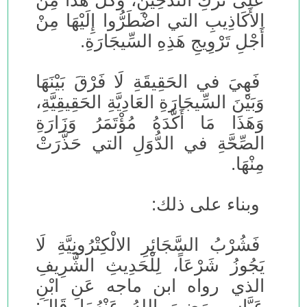
على تَرْكِ التَّدْخِينِ، وَكُلُّ هَذَا مِنَ
الأَكَاذِيبِ التي اضْطَرُّوا إِلَيْهَا مِنْ
أَجْلِ تَرْوِيجِ هَذِهِ السِّيجَارَةِ.
فَهِيَ في الحَقِيقَةِ لَا فَرْقَ بَيْنَهَا
وَبَيْنَ السِّيجَارَةِ العَادِيَّةِ الحَقِيقِيَّةِ،
وَهَذَا مَا أَكَّدَهُ مُؤْتَمَرُ وَزَارَةِ
الصِّحَّةِ في الدُّوَلِ التي حَذَّرَتْ
مِنْهَا.
وبناء على ذلك:
فَشُرْبُ السَّجَائِرِ الالْكِتْرُونِيَّةِ لَا
يَجُوزُ شَرْعَاً، لِلْحَدِيثِ الشَّرِيفِ
الذي رواه ابن ماجه عَنِ ابْنِ
عَبَّاسٍ رَضِيَ اللهُ عَنْهُمَا قَالَ: