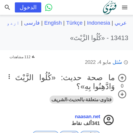
menu
الدخول
عربي
|
Indonesia
|
Türkçe
|
English
|
فارسی
|
اردو
13413 -
«كُلُوا الزَّيْتَ»
112 مشاهدات
سُئل
مايو 4، 2022
ما صحة حديث: «كُلُوا الزَّيْتَ
وَادَّهِنُوا بِهِ»؟
0
فتاوى-متعلقة-بالحديث-الشريف
naasan.net
341ألف
نقاط