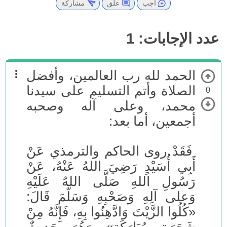
أجب
علق
مشاركة
عدد الإجابات:
1
الحمد لله رب العالمين، وأفضل
الصلاة وأتم التسليم على سيدنا
0
محمد، وعلى آله وصحبه
أجمعين، أما بعد:
فَقَدْ روى الحاكم والترمذي عَنْ
أَبِي أُسَيْدٍ رَضِيَ اللهُ عَنْهُ، عَنْ
رَسُولِ اللهِ صَلَّى اللهُ عَلَيْهِ
وَعلى آلِهِ وَصَحْبِهِ وَسَلَّمَ قَالَ:
«كُلُوا الزَّيْتَ وَادَّهِنُوا بِهِ، فَإِنَّهُ مِنْ