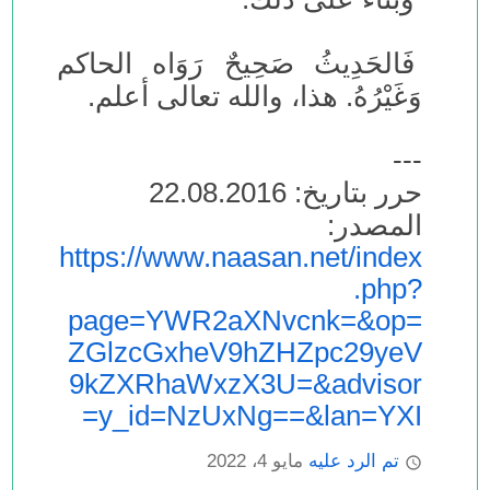
فَالحَدِيثُ صَحِيحٌ رَوَاه الحاكم
وَغَيْرُهُ. هذا، والله تعالى أعلم.
---
حرر بتاريخ: 22.08.2016
المصدر:
https://www.naasan.net/index
.php?
page=YWR2aXNvcnk=&op=
ZGlzcGxheV9hZHZpc29yeV
9kZXRhaWxzX3U=&advisor
y_id=NzUxNg==&lan=YXI=
تم الرد عليه
مايو 4، 2022