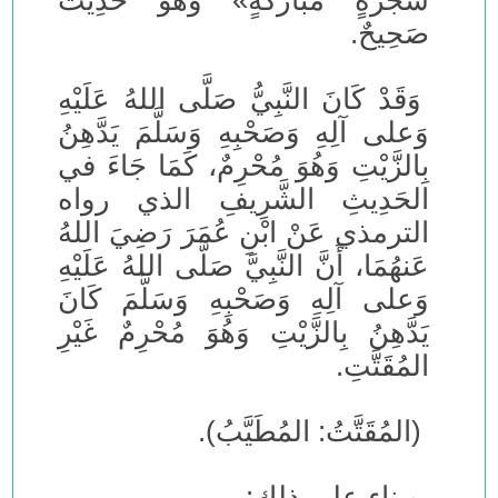
شَجَرَةٍ مُبَارَكَةٍ» وَهُوَ حَدِيثٌ
صَحِيحٌ.
وَقَدْ كَانَ النَّبِيُّ صَلَّى اللهُ عَلَيْهِ
وَعلى آلِهِ وَصَحْبِهِ وَسَلَّمَ يَدَّهِنُ
بِالزَّيْتِ وَهُوَ مُحْرِمٌ، كَمَا جَاءَ في
الحَدِيثِ الشَّرِيفِ الذي رواه
الترمذي عَنْ ابْنِ عُمَرَ رَضِيَ اللهُ
عَنهُمَا، أَنَّ النَّبِيَّ صَلَّى اللهُ عَلَيْهِ
وَعلى آلِهِ وَصَحْبِهِ وَسَلَّمَ كَانَ
يَدَّهِنُ بِالزَّيْتِ وَهُوَ مُحْرِمٌ غَيْرِ
المُقَتَّتِ.
(المُقَتَّتُ: المُطَيَّبُ).
وبناء على ذلك: