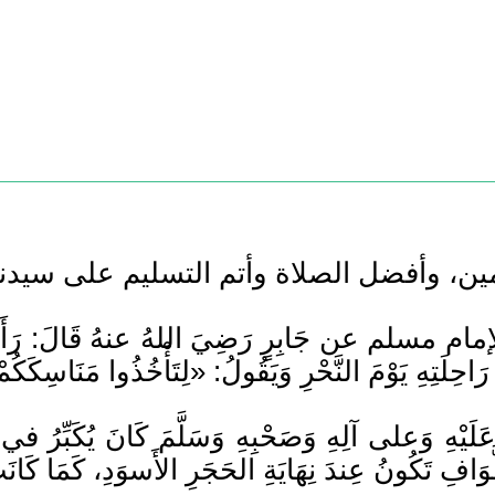
مسلم عن جَابِرٍ رَضِيَ اللهُ عنهُ قَالَ: رَأَيْتُ النّ
َلَيْهِ وَعلى آلِهِ وَصَحْبِهِ وَسَلَّمَ كَانَ يُكَبِّرُ في