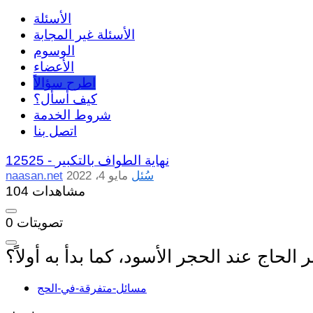
الأسئلة
الأسئلة غير المجابة
الوسوم
الأعضاء
اطرح سؤالاً
كيف أسأل؟
شروط الخدمة
اتصل بنا
نهاية الطواف بالتكبير
12525 -
سُئل
مايو 4، 2022
naasan.net
104 مشاهدات
تصويتات
0
لحاج عند الحجر الأسود، كما بدأ به أولاً؟
مسائل-متفرقة-في-الحج