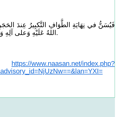
فَيُسَنُّ في نِهَايَةِ الطَّوَافِ التَّكبِيرُ عِندَ الحَجَر
اللهُ عَلَيْهِ وَعلى آلِهِ وَصَحْبِهِ وَسَلَّمَ، مَعَ استِلامِ الحَجَرِ وتَقبِيلِهِ إن تَمَكَّنَ بِدُونِ إيذَاءِ أَحَدٍ. هذا، والله تعالى أعلم.
https://www.naasan.net/index.php?
ا
visory_id=NjUzNw==&lan=YXI=