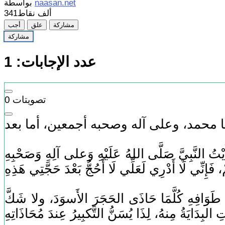
naasan.net
بواسطة
341ألف
نقاط
مشاركة
علق
أجب
مشاركة
عدد الإجابات:
1
تصويتات
0
َبِيَّ صَلَّى اللهُ عَلَيْهِ وَعلى آلِهِ وَصَحْبِهِ
 طَوَافِهِ كُلَّمَا حَاذَى الحَجَرَ الأَسوَدَ، ولا شَكَّ