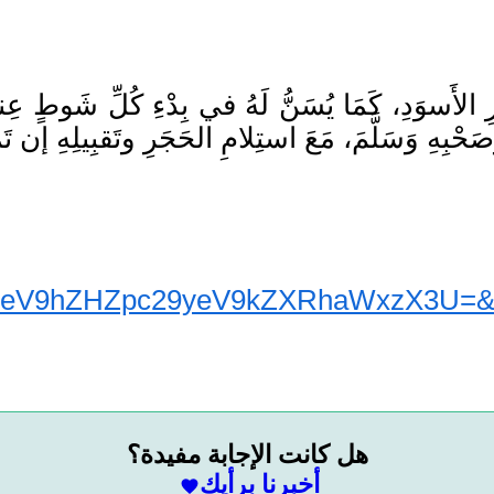
ِ الأَسوَدِ، كَمَا يُسَنُّ لَهُ في بِدْءِ كُلِّ شَوطٍ عِندَ
لمصد
eV9hZHZpc29yeV9kZXRhaWxzX3U=&ad
هل كانت الإجابة مفيدة؟
أخبرنا برأيك