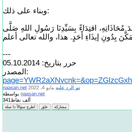
وبناء على ذلك:
 مُحَاذَاتِهِ، اقتِدَاءً بِسَيِّدِنَا رَسُولِ اللهِ صَلَّى
---
حرر بتاريخ: 05.10.2014
ر:
page=YWR2aXNvcnk=&op=ZGlzcGxh
تم الرد عليه
مايو 4، 2022
naasan.net
naasan.net
بواسطة
341ألف
نقاط
مشاركة
علق
اطرح سؤالاً ذا صلة