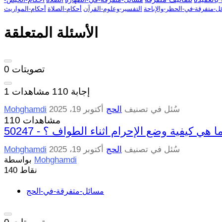
ل-متفرقة-في-الحظر-والإباحة
التفسير-وعلوم-القرآن
أحكام-الصلاة
أحكام-المواريث
الأسئلة المتعلقة
تصويتات
0
إجابة
110
مشاهدات
1
سُئل
في تصنيف
الحج
أكتوبر 19، 2025
Mohghamdi
110 مشاهدات
5024 - ما هي كيفية وضع الإحرام اثناء الطواف ؟
سُئل
في تصنيف
الحج
أكتوبر 19، 2025
Mohghamdi
Mohghamdi
بواسطة
نقاط
140
مسائل-متفرقة-في-الحج