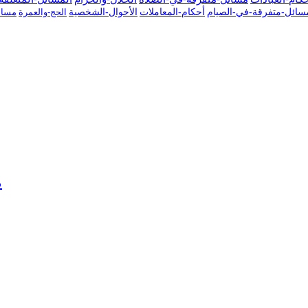
سائل-متفرقة-في-الصيام
أحكام-المعاملات
الأحوال-الشخصية
الحج-والعمرة
مسائ
7