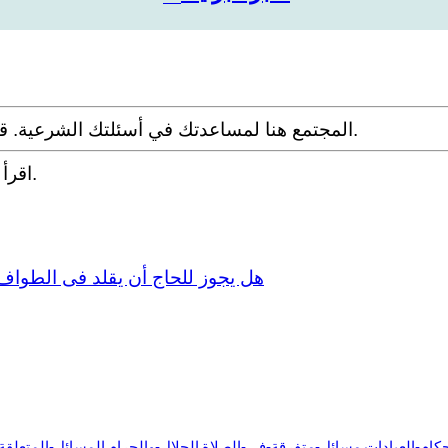
المجتمع هنا لمساعدتك في أسئلتك الشرعية. قدم سؤالك مع التفاصيل وشارك ما توصلت إليه عبر البحث.
.
اقرأ
هل يجوز للحاج أن يقلد فى الطوا
كام-العبادات
مسائل-متفرقة-في-الصلاة
الحلال-والحرام
المسائل-المتعلقة-