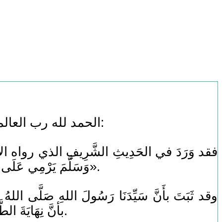
الحمد لله رب العالمين، وأفضل الصلاة وأتم التسليم على سيدنا محمد، وعلى آله وصحبه أجمعين، أما بعد:
فقد وَرَدَ في الحَدِيثِ الشَّرِيفِ الذي رواه الإمام 
وَسَلَّمَ يَرْمِي عَلَى رَاحِلَتِهِ يَوْمَ النَّحْرِ وَيَقُولُ: «لِتَأْخُذُوا مَنَاسِكَكُمْ، فَإِنِّي لَا أَدْرِي لَعَلِّي لَا أَحُجُّ بَعْدَ حَجَّتِي هَذِهِ».
وقد ثَبَتَ بأَنَّ سَيِّدَنَا رَسُولَ اللهِ صَلَّى اللهُ ع
بأنَّ نِهَايَةَ الطَّوَافِ تَكُونُ عِندَ نِهَايَةِ الحَجَرِ الأَسوَدِ، كَمَا كَانَتِ البِدَايَةُ مِنهُ، لِذَا يُسَنُّ التَّكبِيرُ عِندَ مُحَاذَاتِهِ.