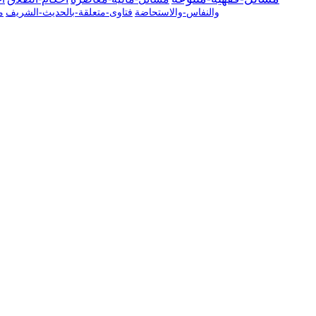
والنفاس-والاستحاضة
فتاوى-متعلقة-بالحديث-الشريف
م