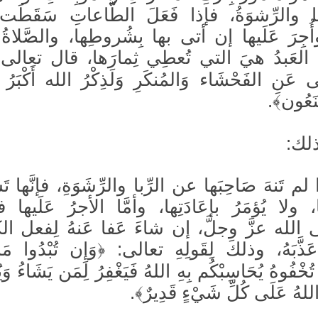
ّبا والرِّشوَةُ، فإذا فَعَلَ الطَّاعاتِ سَقَطَت 
، وأُجِرَ عَلَيها إن أتى بها بِشُروطِها، والصَّلاة
ها العَبدُ هيَ التي تُعطِي ثِمارَها، قال تعالى: 
َى عَنِ الفَحْشَاء وَالمُنكَرِ وَلَذِكْرُ الله أَكْبَرُ 
ْنَعُون﴾.
لك:
 لم تَنهَ صَاحِبَها عن الرِّبا والرِّشَوَةِ، فإنَّها ت
ا، ولا يُؤمَرُ بإعَادَتِها، وأمَّا الأجرُ عَلَيها ف
الله عزَّ وجلَّ، إن شاءَ عَفا عَنهُ لِفعل الكبا
ّبَهُ، وذلكَ لِقَولِهِ تعالى: ﴿وَإِن تُبْدُوا مَ
 تُخْفُوهُ يُحَاسِبْكُم بِهِ اللهُ فَيَغْفِرُ لِمَن يَشَاءُ وَيُ
لهُ عَلَى كُلِّ شَيْءٍ قَدِيرٌ﴾.