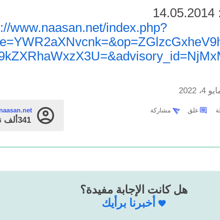
1
در:
s://www.naasan.net/index.php?
ge=YWR2aXNvcnk=&op=ZGlzcGxheV9
9kZXRhaWxzX3U=&advisory_id=NjMx
يو 4، 2022
علق
مشاركة
naasan.net
341ألف
ن
هل كانت الإجابة مفيدة؟
أخبرنا برأيك