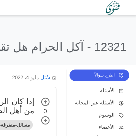
12321 -
آكل الحرام هل تقب
اطرح سؤالاً
سُئل
مايو 4، 2022
الأسئلة
إذا كان ال
الأسئلة غير المجابة
من أهل الص
0
الوسوم
مسائل-متفرقة-
الأعضاء