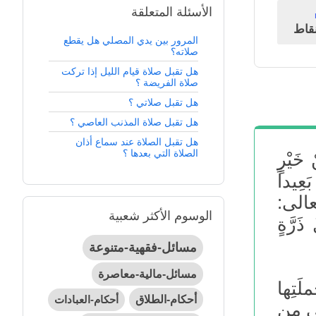
الأسئلة المتعلقة
قاط
المرور بين يدي المصلي هل يقطع
صلاته؟
هل تقبل صلاة قيام الليل إذا تركت
صلاة الفريضة ؟
هل تقبل صلاتي ؟
هل تقبل صلاة المذنب العاصي ؟
هل تقبل الصلاة عند سماع أذان
الصلاة التي بعدها ؟
خَيْرٍ
بَعِيداً
تعالى:
الوسوم الأكثر شعبية
ذَرَّةٍ
مسائل-فقهية-متنوعة
مسائل-مالية-معاصرة
َتِها
أحكام-الطلاق
أحكام-العبادات
لتي من